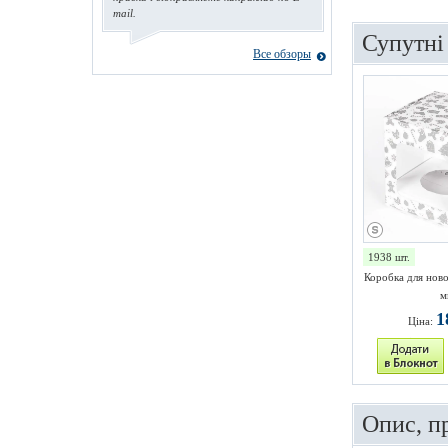
mail.
Супутні
Все обзоры
1938 шт.
Коробка для ново
м
1
Ціна:
Опис, п