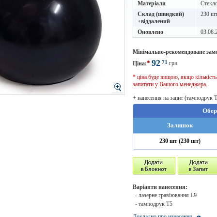
Матеріали
Стекл
Склад (швидкий)
230 шт
+віддалений
Оновлено
03.08.
Мінімально-рекомендоване зам
92
71
*
грн
Ціна:
* ціна буде вищою, якщо кількіст
запитати у Вашого менеджера.
+ нанесення на запит (тамподрук 
Обер
Залишок
230 шт (230 шт)
Варіанти нанесення:
- лазерне гравіювання L9
- тамподрук T5
Докладно про нанесення