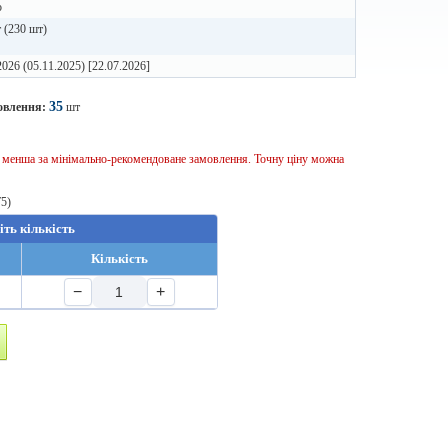
о
 (230 шт)
2026 (05.11.2025) [22.07.2026]
35
овлення:
шт
ь менша за мінімально-рекомендоване замовлення. Точну ціну можна
T5)
іть кількість
Кількість
−
+