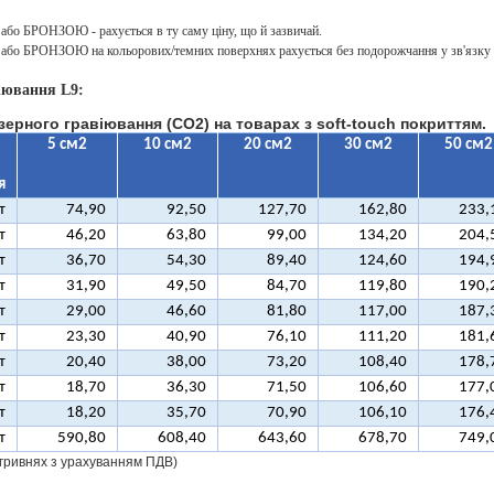
о БРОНЗОЮ - рахується в ту саму ціну, що й зазвичай.
о БРОНЗОЮ на кольорових/темних поверхнях рахується без подорожчання у зв'язку з
іювання L9:
зерного гравіювання (CO2) на товарах з soft-touch покриттям.
5 см2
10 см2
20 см2
30 см2
50 см2
я
т
74,90
92,50
127,70
162,80
233,
т
46,20
63,80
99,00
134,20
204,
т
36,70
54,30
89,40
124,60
194,
т
31,90
49,50
84,70
119,80
190,
т
29,00
46,60
81,80
117,00
187,
т
23,30
40,90
76,10
111,20
181,
т
20,40
38,00
73,20
108,40
178,
т
18,70
36,30
71,50
106,60
177,
т
18,20
35,70
70,90
106,10
176,
т
590,80
608,40
643,60
678,70
749,
у гривнях з урахуванням ПДВ)