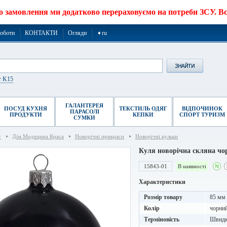
о замовлення ми додатково перераховуємо на потреби ЗСУ. Все
роботи
КОНТАКТИ
Огляди
➧ru
r K15
ГАЛАНТЕРЕЯ
ПОСУД КУХНЯ
ТЕКСТИЛЬ ОДЯГ
ВІДПОЧИНОК
ПАРАСОЛІ
ПРОДУКТИ
КЕПКИ
СПОРТ ТУРИЗМ
СУМКИ
г
Дім Медицина Краса
Новорічні прикраси
Новорічні кульки
Куля новорічна скляна чо
15843-01
В наявності
Характеристики
Розмір товару
85 мм
Колір
чорни
Терміновість
Швидке