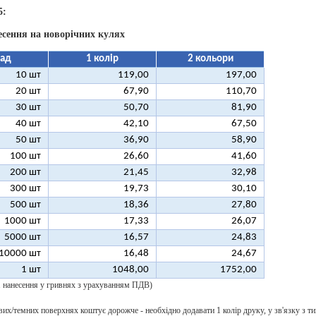
5:
есення на новорічних кулях
ад
1 колір
2 кольори
10 шт
119,00
197,00
20 шт
67,90
110,70
30 шт
50,70
81,90
40 шт
42,10
67,50
50 шт
36,90
58,90
100 шт
26,60
41,60
200 шт
21,45
32,98
300 шт
19,73
30,10
500 шт
18,36
27,80
1000 шт
17,33
26,07
5000 шт
16,57
24,83
10000 шт
16,48
24,67
1 шт
1048,00
1752,00
 1 нанесення у гривнях з урахуванням ПДВ)
их/темних поверхнях коштує дорожче - необхідно додавати 1 колір друку, у зв'язку з ти