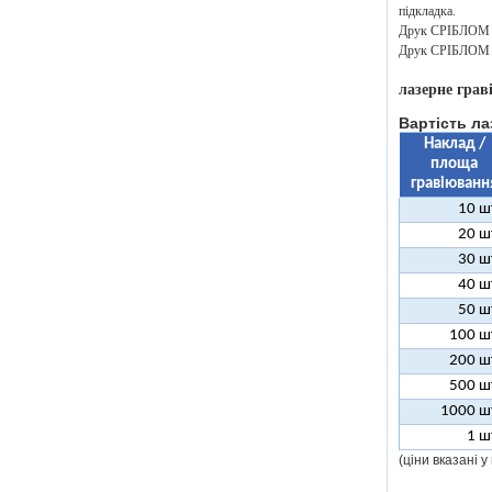
підкладка.
Друк СРІБЛОМ аб
Друк СРІБЛОМ аб
лазерне грав
Вартість ла
Наклад /
площа
гравіюванн
10 ш
20 ш
30 ш
40 ш
50 ш
100 ш
200 ш
500 ш
1000 ш
1 ш
(ціни вказані 