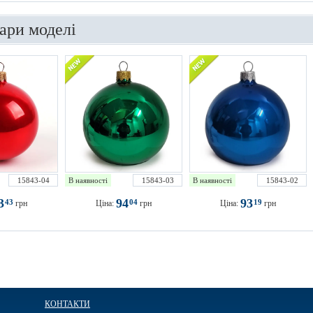
вари моделі
15843-04
В наявності
15843-03
В наявності
15843-02
3
94
93
43
04
19
грн
Ціна:
грн
Ціна:
грн
КОНТАКТИ