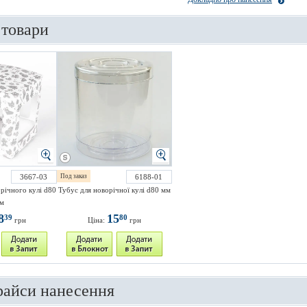
 товари
3667-03
Под заказ
6188-01
річного кулі d80
Тубус для новорічної кулі d80 мм
м
8
15
39
80
грн
Ціна:
грн
райси нанесення