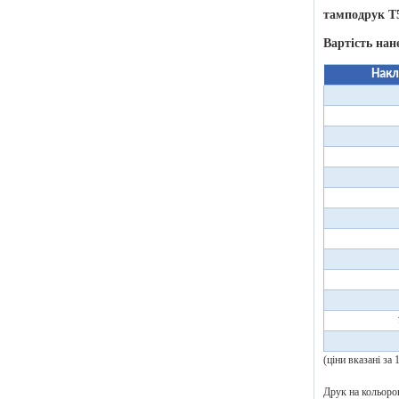
тамподрук T
Вартість нан
Накл
(ціни вказані за
Друк на кольоров