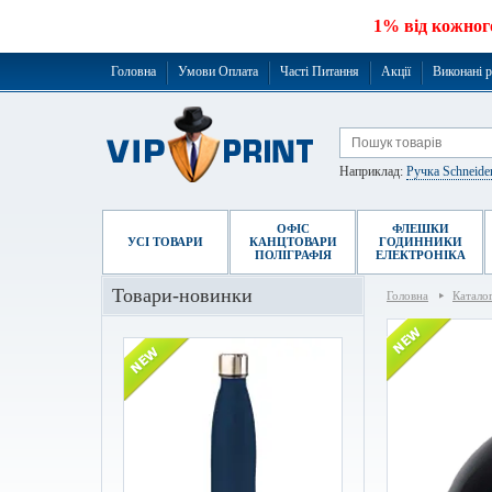
1% від кожног
Головна
Умови Оплата
Часті Питання
Акції
Виконані 
Наприклад:
Ручка Schneide
ОФІС
ФЛЕШКИ
УСІ ТОВАРИ
КАНЦТОВАРИ
ГОДИННИКИ
ПОЛІГРАФІЯ
ЕЛЕКТРОНІКА
Товари-новинки
Головна
Катало