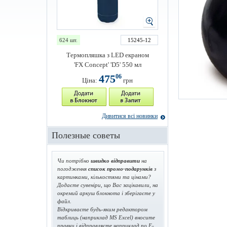
624 шт.
15245-12
Термопляшка з LED екраном
'FX Concept' 'D5' 550 мл
475
06
Ціна:
грн
Дивитися всі новинки
Полезные советы
Чи потрібно
швидко відправити
на
погодження
список промо-подарунків
з
картинками, кількостями та цінами?
Додаєте сувеніри, що Вас зацікавили, на
окремий аркуш блокнота і зберігаєте у
файл.
Відкриваєте будь-яким редактором
таблиць (наприклад MS Excel) вносите
правки і відправляєте наприклад по E-