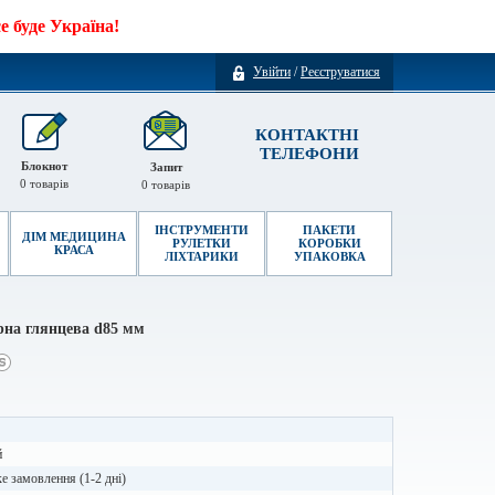
 буде Україна!
Увійти
/
Реєструватися
КОНТАКТНІ
ТЕЛЕФОНИ
Блокнот
Запит
0
товарів
0
товарів
ІНСТРУМЕНТИ
ПАКЕТИ
ДІМ МЕДИЦИНА
РУЛЕТКИ
КОРОБКИ
КРАСА
ЛІХТАРИКИ
УПАКОВКА
рна глянцева d85 мм
й
 замовлення (1-2 дні)