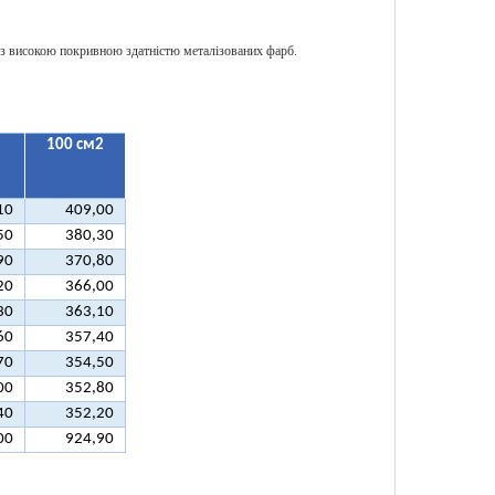
 високою покривною здатністю металізованих фарб.
100 см2
10
409,00
50
380,30
90
370,80
20
366,00
30
363,10
60
357,40
70
354,50
00
352,80
40
352,20
00
924,90