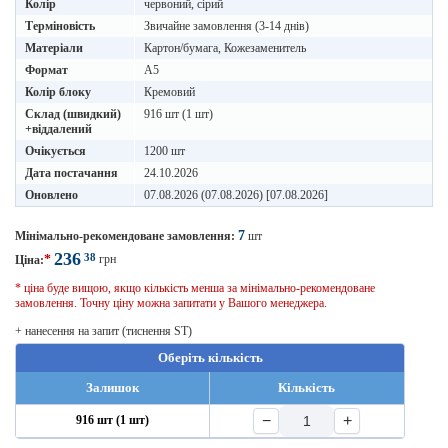
Колір
червоний, сірий
Терміновість
Звичайне замовлення (3-14 днів)
Матеріали
Картон/бумага, Кожезаменитель
Формат
A5
Колір блоку
Кремовий
Склад (швидкий)
916 шт (1 шт)
+віддалений
Очікується
1200 шт
Дата постачання
24.10.2026
Оновлено
07.08.2026 (07.08.2026) [07.08.2026]
7
Мінімально-рекомендоване замовлення:
шт
236
38
*
грн
Ціна:
* ціна буде вищою, якщо кількість менша за мінімально-рекомендоване
замовлення. Точну ціну можна запитати у Вашого менеджера.
+ нанесення на запит (тиснення ST)
Оберіть кількість
Залишок
Кількість
−
+
916 шт (1 шт)