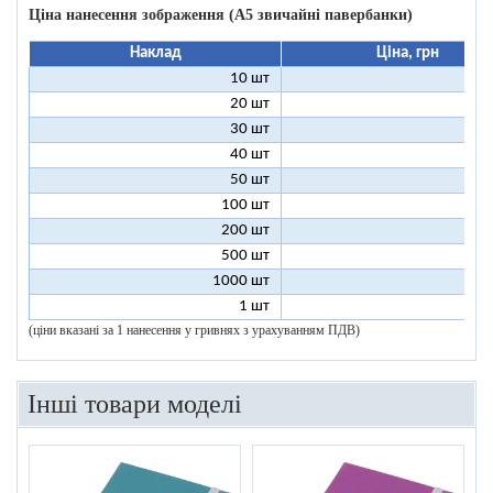
Ціна нанесення зображення (А5 звичайні павербанки)
Наклад
Ціна, грн
10 шт
13
20 шт
9
30 шт
8
40 шт
7
50 шт
7
100 шт
6
200 шт
5
500 шт
5
1000 шт
5
1 шт
96
(ціни вказані за 1 нанесення у гривнях з урахуванням ПДВ)
Інші товари моделі