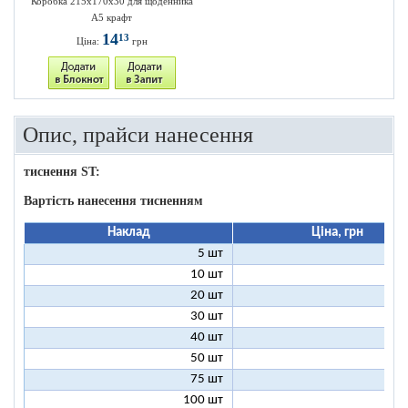
Коробка 215х170х30 для щоденника
А5 крафт
14
13
Ціна:
грн
Опис, прайси нанесення
тиснення ST:
Вартість нанесення тисненням
Наклад
Ціна, грн
5 шт
25
10 шт
13
20 шт
7
30 шт
5
40 шт
4
50 шт
3
75 шт
2
100 шт
2