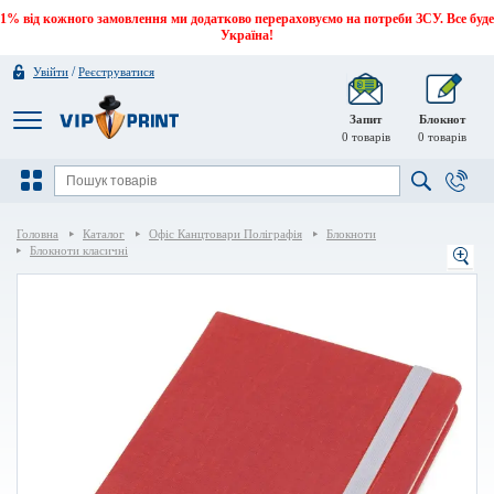
1% від кожного замовлення ми додатково перераховуємо на потреби ЗСУ. Все буде
Україна!
/
Увійти
Реєструватися
Запит
Блокнот
0
товарів
0
товарів
Головна
Каталог
Офіс Канцтовари Поліграфія
Блокноти
Блокноти класичні