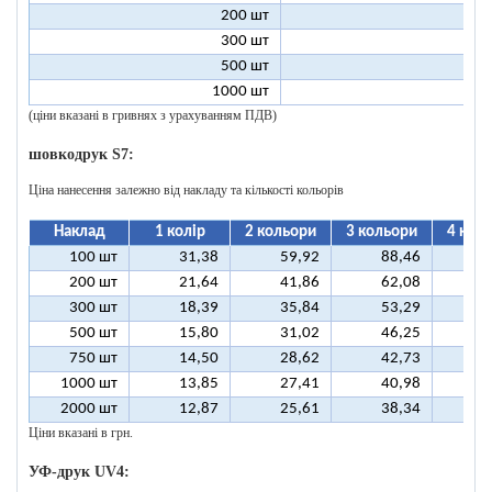
200 шт
1
300 шт
1
500 шт
1
1000 шт
1
(ціни вказані в гривнях з урахуванням ПДВ)
шовкодрук S7:
Ціна нанесення залежно від накладу та кількості кольорів
Наклад
1 колір
2 кольори
3 кольори
4 кол
100 шт
31,38
59,92
88,46
11
200 шт
21,64
41,86
62,08
8
300 шт
18,39
35,84
53,29
7
500 шт
15,80
31,02
46,25
6
750 шт
14,50
28,62
42,73
5
1000 шт
13,85
27,41
40,98
5
2000 шт
12,87
25,61
38,34
5
Ціни вказані в грн.
УФ-друк UV4: