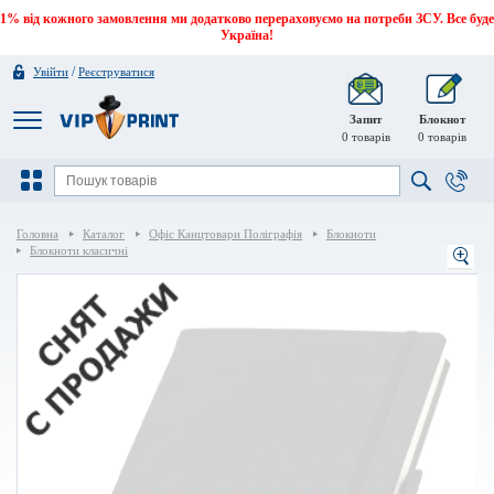
1% від кожного замовлення ми додатково перераховуємо на потреби ЗСУ. Все буде
Україна!
/
Увійти
Реєструватися
Запит
Блокнот
0
товарів
0
товарів
Головна
Каталог
Офіс Канцтовари Поліграфія
Блокноти
Блокноти класичні