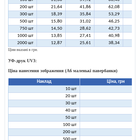
200 шт
21,64
41,86
62,08
8
300 шт
18,39
35,84
53,29
7
500 шт
15,80
31,02
46,25
6
750 шт
14,50
28,62
42,73
5
1000 шт
13,85
27,41
40,98
5
2000 шт
12,87
25,61
38,34
5
Ціни вказані в грн.
УФ-друк UV3:
Ціна нанесення зображення (А6 маленькі павербанки)
Наклад
Ціна, грн
10 шт
11
20 шт
6
30 шт
5
40 шт
4
50 шт
4
100 шт
3
200 шт
3
500 шт
2