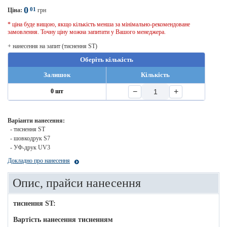
0
01
Ціна:
грн
* ціна буде вищою, якщо кількість менша за мінімально-рекомендоване
замовлення. Точну ціну можна запитати у Вашого менеджера.
+ нанесення на запит (тиснення ST)
Оберіть кількість
Залишок
Кількість
−
+
0 шт
Варіанти нанесення:
- тиснення ST
- шовкодрук S7
- УФ-друк UV3
Докладно про нанесення
Опис, прайси нанесення
тиснення ST:
Вартість нанесення тисненням