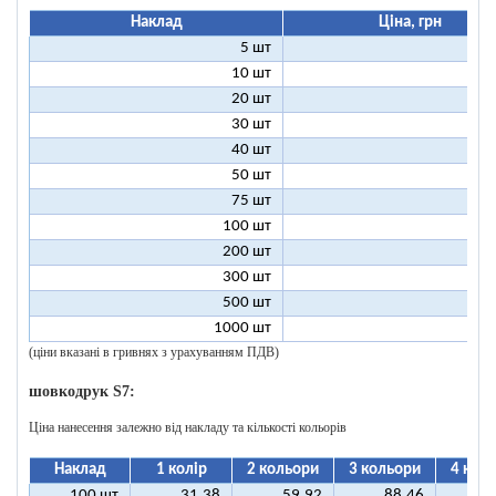
Наклад
Ціна, грн
5 шт
25
10 шт
13
20 шт
7
30 шт
5
40 шт
4
50 шт
3
75 шт
2
100 шт
2
200 шт
1
300 шт
1
500 шт
1
1000 шт
1
(ціни вказані в гривнях з урахуванням ПДВ)
шовкодрук S7:
Ціна нанесення залежно від накладу та кількості кольорів
Наклад
1 колір
2 кольори
3 кольори
4 кол
100 шт
31,38
59,92
88,46
11