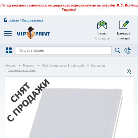
1% від кожного замовлення ми додатково перераховуємо на потреби ЗСУ. Все буде
Україна!
/
Увійти
Реєструватися
Запит
Блокнот
0
товарів
0
товарів
Головна
Каталог
Офіс Канцтовари Поліграфія
Блокноти
Блокноти класичні