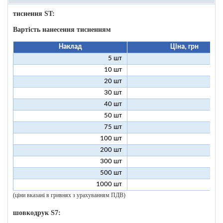
тиснення ST:
Вартість нанесення тисненням
Наклад
Ціна, грн
5 шт
25
10 шт
13
20 шт
7
30 шт
5
40 шт
4
50 шт
3
75 шт
2
100 шт
2
200 шт
1
300 шт
1
500 шт
1
1000 шт
1
(ціни вказані в гривнях з урахуванням ПДВ)
шовкодрук S7: