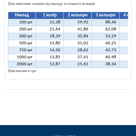
Ціна нанесення залежно від накладу та кількості кольорів
Наклад
1 колір
2 кольори
3 кольори
4 кол
100 шт
31,38
59,92
88,46
11
200 шт
21,64
41,86
62,08
8
300 шт
18,39
35,84
53,29
7
500 шт
15,80
31,02
46,25
6
750 шт
14,50
28,62
42,73
5
1000 шт
13,85
27,41
40,98
5
2000 шт
12,87
25,61
38,34
5
Ціни вказані в грн.