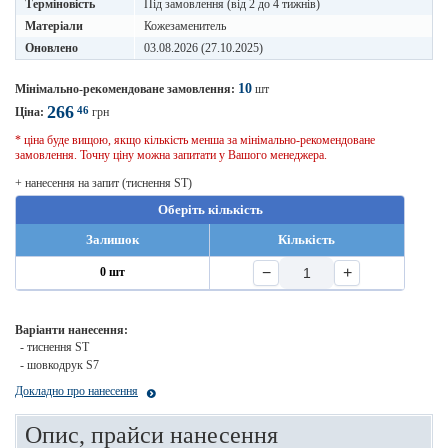
Терміновість
Під замовлення (від 2 до 4 тижнів)
Матеріали
Кожезаменитель
Оновлено
03.08.2026 (27.10.2025)
10
Мінімально-рекомендоване замовлення:
шт
266
46
Ціна:
грн
* ціна буде вищою, якщо кількість менша за мінімально-рекомендоване
замовлення. Точну ціну можна запитати у Вашого менеджера.
+ нанесення на запит (тиснення ST)
Оберіть кількість
Залишок
Кількість
−
+
0 шт
Варіанти нанесення:
- тиснення ST
- шовкодрук S7
Докладно про нанесення
Опис, прайси нанесення