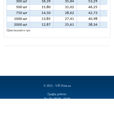
300 шт
18,39
35,84
53,29
7
500 шт
15,80
31,02
46,25
6
750 шт
14,50
28,62
42,73
5
1000 шт
13,85
27,41
40,98
5
2000 шт
12,87
25,61
38,34
5
Ціни вказані в грн.
© 2012 - VIP-Print.ua
Графік роботи:
Пн-Пт: 09:00 - 18:00
Сб, Нд: Вихідний
Ручки
Блокноти
Календарі
Чашки
Пакети
Пакети паперові