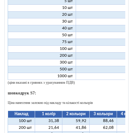
5 шт
25
10 шт
13
20 шт
7
30 шт
5
40 шт
4
50 шт
3
75 шт
2
100 шт
2
200 шт
1
300 шт
1
500 шт
1
1000 шт
1
(ціни вказані в гривнях з урахуванням ПДВ)
шовкодрук S7:
Ціна нанесення залежно від накладу та кількості кольорів
Наклад
1 колір
2 кольори
3 кольори
4 кол
100 шт
31,38
59,92
88,46
11
200 шт
21,64
41,86
62,08
8