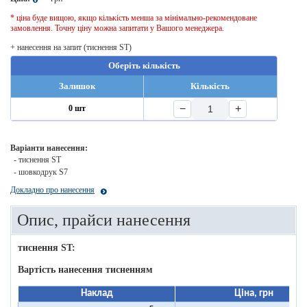
* ціна буде вищою, якщо кількість менша за мінімально-рекомендоване
замовлення. Точну ціну можна запитати у Вашого менеджера.
+ нанесення на запит (тиснення ST)
Оберіть кількість
Залишок
Кількість
−
+
0 шт
Варіанти нанесення:
- тиснення ST
- шовкодрук S7
Докладно про нанесення
Опис, прайси нанесення
тиснення ST:
Вартість нанесення тисненням
Наклад
Ціна, грн