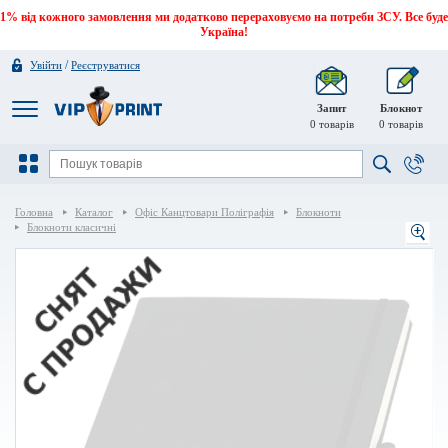
1% від кожного замовлення ми додатково перераховуємо на потреби ЗСУ. Все буде
Україна!
/
Увійти
Реєструватися
Запит
Блокнот
0
товарів
0
товарів
Головна
Каталог
Офіс Канцтовари Поліграфія
Блокноти
Блокноти класичні