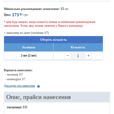
15
Мінімально-рекомендоване замовлення:
шт
173
82
Ціна:
грн
* ціна буде вищою, якщо кількість менша за мінімально-рекомендоване
замовлення. Точну ціну можна запитати у Вашого менеджера.
+ нанесення на запит (тиснення ST)
Оберіть кількість
Залишок
Кількість
−
+
2 шт (2 шт)
Варіанти нанесення:
- тиснення ST
- шовкодрук S7
Докладно про нанесення
Опис, прайси нанесення
тиснення ST: