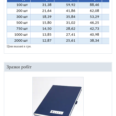
100 шт
31,38
59,92
88,46
11
200 шт
21,64
41,86
62,08
8
300 шт
18,39
35,84
53,29
7
500 шт
15,80
31,02
46,25
6
750 шт
14,50
28,62
42,73
5
1000 шт
13,85
27,41
40,98
5
2000 шт
12,87
25,61
38,34
5
Ціни вказані в грн.
Зразки робіт