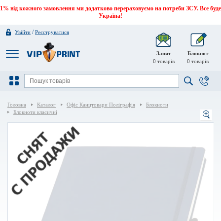
1% від кожного замовлення ми додатково перераховуємо на потреби ЗСУ. Все буде
Україна!
/
Увійти
Реєструватися
Запит
Блокнот
0
товарів
0
товарів
Головна
Каталог
Офіс Канцтовари Поліграфія
Блокноти
Блокноти класичні