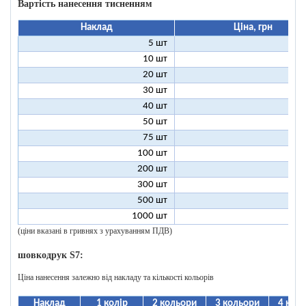
Вартість нанесення тисненням
Наклад
Ціна, грн
5 шт
25
10 шт
13
20 шт
7
30 шт
5
40 шт
4
50 шт
3
75 шт
2
100 шт
2
200 шт
1
300 шт
1
500 шт
1
1000 шт
1
(ціни вказані в гривнях з урахуванням ПДВ)
шовкодрук S7:
Ціна нанесення залежно від накладу та кількості кольорів
Наклад
1 колір
2 кольори
3 кольори
4 кол