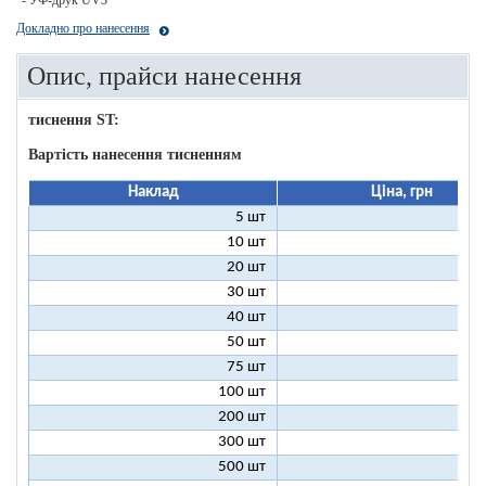
- УФ-друк UV3
Докладно про нанесення
Опис, прайси нанесення
тиснення ST:
Вартість нанесення тисненням
Наклад
Ціна, грн
5 шт
25
10 шт
13
20 шт
7
30 шт
5
40 шт
4
50 шт
3
75 шт
2
100 шт
2
200 шт
1
300 шт
1
500 шт
1