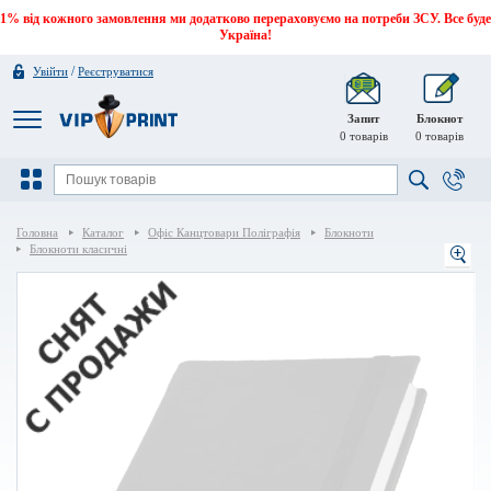
1% від кожного замовлення ми додатково перераховуємо на потреби ЗСУ. Все буде
Україна!
/
Увійти
Реєструватися
Запит
Блокнот
0
товарів
0
товарів
Головна
Каталог
Офіс Канцтовари Поліграфія
Блокноти
Блокноти класичні