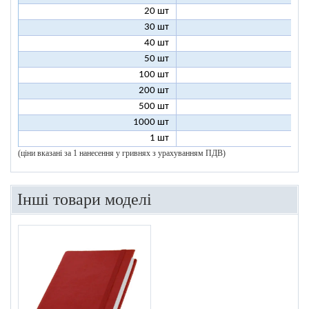
20 шт
6
30 шт
5
40 шт
4
50 шт
4
100 шт
3
200 шт
3
500 шт
2
1000 шт
2
1 шт
96
(ціни вказані за 1 нанесення у гривнях з урахуванням ПДВ)
Інші товари моделі