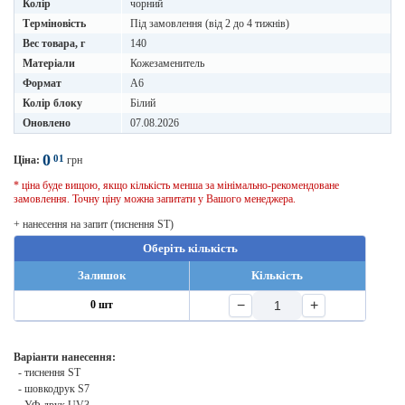
Колір
чорний
Терміновість
Під замовлення (від 2 до 4 тижнів)
Вес товара, г
140
Матеріали
Кожезаменитель
Формат
A6
Колір блоку
Білий
Оновлено
07.08.2026
0
01
Ціна:
грн
* ціна буде вищою, якщо кількість менша за мінімально-рекомендоване
замовлення. Точну ціну можна запитати у Вашого менеджера.
+ нанесення на запит (тиснення ST)
Оберіть кількість
Залишок
Кількість
−
+
0 шт
Варіанти нанесення:
- тиснення ST
- шовкодрук S7