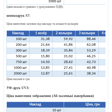
1000 шт
1
(ціни вказані в гривнях з урахуванням ПДВ)
шовкодрук S7:
Ціна нанесення залежно від накладу та кількості кольорів
Наклад
1 колір
2 кольори
3 кольори
4 кол
100 шт
31,38
59,92
88,46
11
200 шт
21,64
41,86
62,08
8
300 шт
18,39
35,84
53,29
7
500 шт
15,80
31,02
46,25
6
750 шт
14,50
28,62
42,73
5
1000 шт
13,85
27,41
40,98
5
2000 шт
12,87
25,61
38,34
5
Ціни вказані в грн.
УФ-друк UV3:
Ціна нанесення зображення (А6 маленькі павербанки)
Наклад
Ціна, грн
10 шт
11