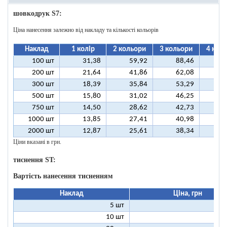
шовкодрук S7:
Ціна нанесення залежно від накладу та кількості кольорів
Наклад
1 колір
2 кольори
3 кольори
4 кол
100 шт
31,38
59,92
88,46
11
200 шт
21,64
41,86
62,08
8
300 шт
18,39
35,84
53,29
7
500 шт
15,80
31,02
46,25
6
750 шт
14,50
28,62
42,73
5
1000 шт
13,85
27,41
40,98
5
2000 шт
12,87
25,61
38,34
5
Ціни вказані в грн.
тиснення ST:
Вартість нанесення тисненням
Наклад
Ціна, грн
5 шт
25
10 шт
13