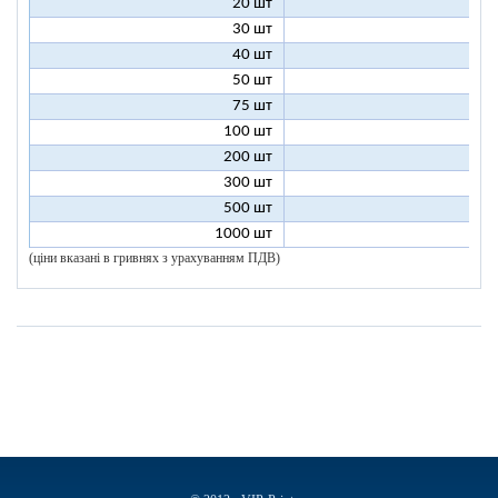
20 шт
7
30 шт
5
40 шт
4
50 шт
3
75 шт
2
100 шт
2
200 шт
1
300 шт
1
500 шт
1
1000 шт
1
(ціни вказані в гривнях з урахуванням ПДВ)