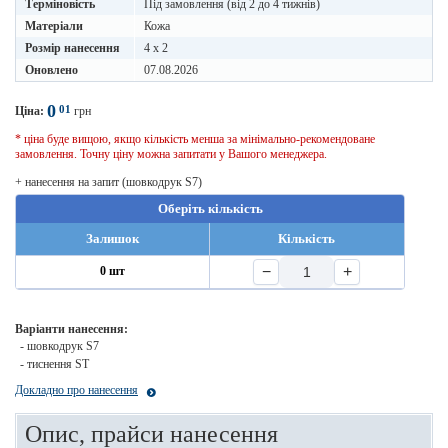
Терміновість
Під замовлення (від 2 до 4 тижнів)
Матеріали
Кожа
Розмір нанесення
4 x 2
Оновлено
07.08.2026
0
01
Ціна:
грн
* ціна буде вищою, якщо кількість менша за мінімально-рекомендоване
замовлення. Точну ціну можна запитати у Вашого менеджера.
+ нанесення на запит (шовкодрук S7)
Оберіть кількість
Залишок
Кількість
−
+
0 шт
Варіанти нанесення:
- шовкодрук S7
- тиснення ST
Докладно про нанесення
Опис, прайси нанесення