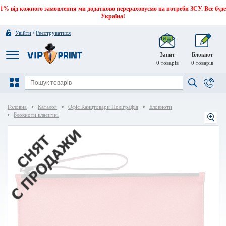
1% від кожного замовлення ми додатково перераховуємо на потреби ЗСУ. Все буде
Україна!
/
Увійти
Реєструватися
Запит
Блокнот
0
товарів
0
товарів
Головна
Каталог
Офіс Канцтовари Поліграфія
Блокноти
Блокноти класичні