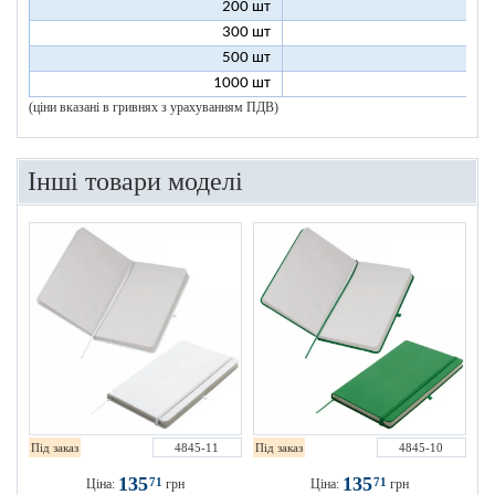
200 шт
1
300 шт
1
500 шт
1
1000 шт
1
(ціни вказані в гривнях з урахуванням ПДВ)
Інші товари моделі
Під заказ
4845-11
Під заказ
4845-10
135
135
71
71
Ціна:
грн
Ціна:
грн