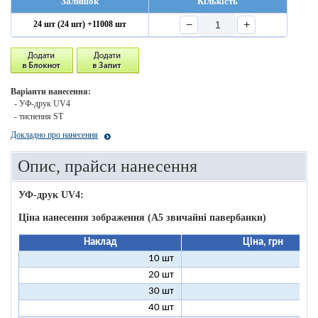
Залишок
Кількість
−
+
24 шт (24 шт) +11008 шт
Варіанти нанесення:
- УФ-друк UV4
- тиснення ST
Докладно про нанесення
Опис, прайси нанесення
УФ-друк UV4:
Ціна нанесення зображення (А5 звичайні павербанки)
Наклад
Ціна, грн
10 шт
13
20 шт
9
30 шт
8
40 шт
7