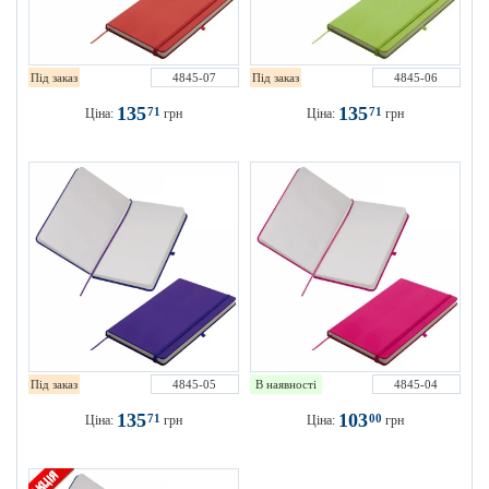
Під заказ
4845-07
Під заказ
4845-06
135
135
71
71
Ціна:
грн
Ціна:
грн
Під заказ
4845-05
В наявності
4845-04
135
103
71
00
Ціна:
грн
Ціна:
грн