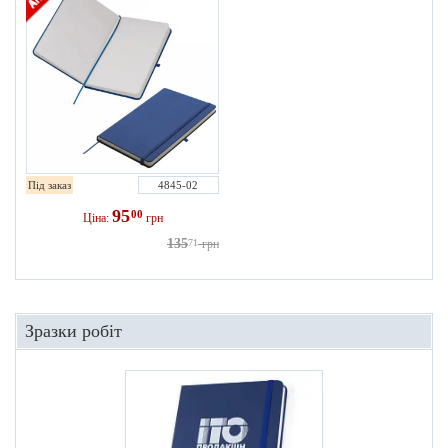
Під заказ
4845-02
95
00
Ціна:
грн
135
71
грн
Зразки робіт