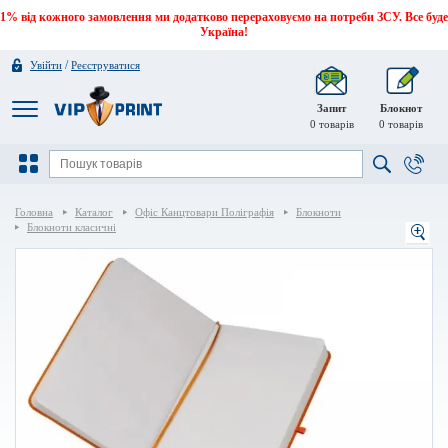
1% від кожного замовлення ми додатково перераховуємо на потреби ЗСУ. Все буде
Україна!
/
Увійти
Реєструватися
Запит
Блокнот
0
товарів
0
товарів
Головна
Каталог
Офіс Канцтовари Поліграфія
Блокноти
Блокноти класичні