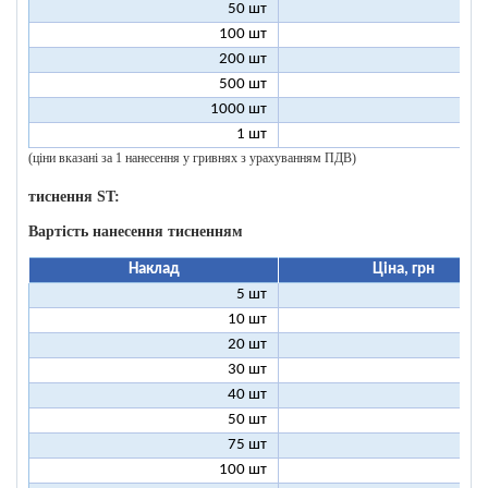
50 шт
7
100 шт
6
200 шт
5
500 шт
5
1000 шт
5
1 шт
96
(ціни вказані за 1 нанесення у гривнях з урахуванням ПДВ)
тиснення ST:
Вартість нанесення тисненням
Наклад
Ціна, грн
5 шт
25
10 шт
13
20 шт
7
30 шт
5
40 шт
4
50 шт
3
75 шт
2
100 шт
2