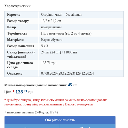
Характеристики
Коротко
Сторінки чисті – без лінівки.
Розмір товару
13,2 x 21,2 см
Колір
помаранчевий
Терміновість
Під замовлення (від 2 до 4 тижнів)
Матеріали
Картон/бумага
Розмір нанесення
5 x 3
Склад (швидкий)
24 шт (24 шт) +11008 шт
+віддалений
Цена удаленного
135.71 грн
склада
Оновлено
07.08.2026 (29.12.2023) [29.12.2023]
45
Мінімально-рекомендоване замовлення:
шт
135
71
*
грн
Ціна:
* ціна буде вищою, якщо кількість менша за мінімально-рекомендоване
замовлення. Точну ціну можна запитати у Вашого менеджера.
+ нанесення на запит (УФ-друк UV4)
Оберіть кількість