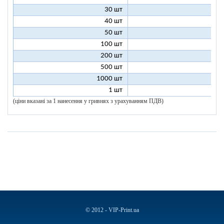
30 шт
8
40 шт
7
50 шт
7
100 шт
6
200 шт
5
500 шт
5
1000 шт
5
1 шт
96
(ціни вказані за 1 нанесення у гривнях з урахуванням ПДВ)
© 2012 - VIP-Print.ua