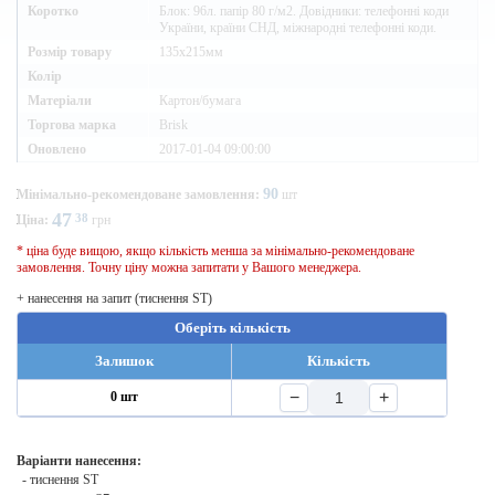
Коротко
Блок: 96л. папір 80 г/м2. Довідники: телефонні коди
України, країни СНД, міжнародні телефонні коди.
Розмір товару
135х215мм
Колір
Матеріали
Картон/бумага
Торгова марка
Brisk
Оновлено
2017-01-04 09:00:00
90
Мінімально-рекомендоване замовлення:
шт
47
38
Ціна:
грн
* ціна буде вищою, якщо кількість менша за мінімально-рекомендоване
замовлення. Точну ціну можна запитати у Вашого менеджера.
+ нанесення на запит (тиснення ST)
Оберіть кількість
Залишок
Кількість
−
+
0 шт
Варіанти нанесення:
- тиснення ST