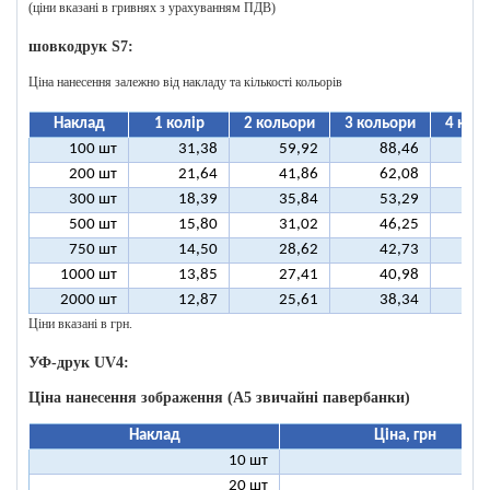
(ціни вказані в гривнях з урахуванням ПДВ)
шовкодрук S7:
Ціна нанесення залежно від накладу та кількості кольорів
Наклад
1 колір
2 кольори
3 кольори
4 кол
100 шт
31,38
59,92
88,46
11
200 шт
21,64
41,86
62,08
8
300 шт
18,39
35,84
53,29
7
500 шт
15,80
31,02
46,25
6
750 шт
14,50
28,62
42,73
5
1000 шт
13,85
27,41
40,98
5
2000 шт
12,87
25,61
38,34
5
Ціни вказані в грн.
УФ-друк UV4:
Ціна нанесення зображення (А5 звичайні павербанки)
Наклад
Ціна, грн
10 шт
13
20 шт
9