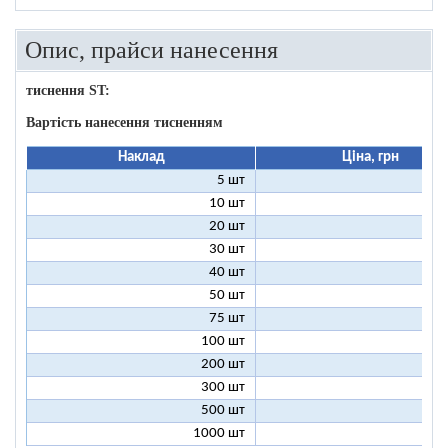
Опис, прайси нанесення
тиснення ST:
Вартість нанесення тисненням
Наклад
Ціна, грн
5 шт
25
10 шт
13
20 шт
7
30 шт
5
40 шт
4
50 шт
3
75 шт
2
100 шт
2
200 шт
1
300 шт
1
500 шт
1
1000 шт
1