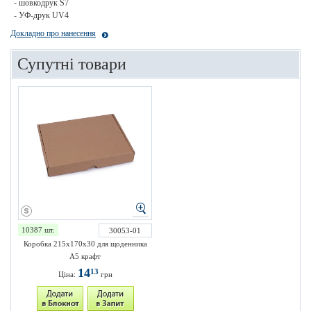
- шовкодрук S7
- УФ-друк UV4
Докладно про нанесення
Супутні товари
10387 шт.
30053-01
Коробка 215х170х30 для щоденника
А5 крафт
14
13
Ціна:
грн