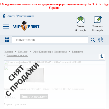
1% від кожного замовлення ми додатково перераховуємо на потреби ЗСУ. Все буде
Україна!
/
Увійти
Реєструватися
Запит
Блокнот
0
товарів
0
товарів
Головна
Каталог
Офіс Канцтовари Поліграфія
Блокноти
Блокноти класичні
Книга алфавітна 'Brisk' ЗВ-40 'RAPSODIA' зелений
Знято з продажу
5998-01
Характеристики