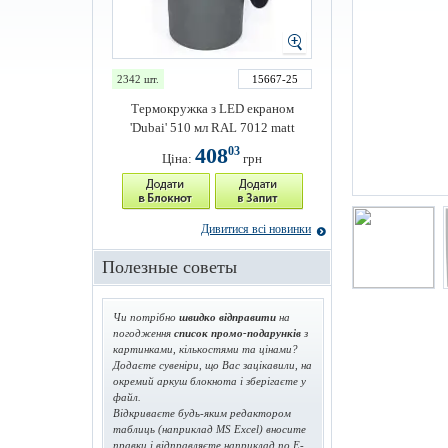
2342 шт.
15667-25
Термокружка з LED екраном
'Dubai' 510 мл RAL 7012 matt
408
03
Ціна:
грн
Дивитися всі новинки
Полезные советы
Чи потрібно
швидко відправити
на
погодження
список промо-подарунків
з
картинками, кількостями та цінами?
Додаєте сувеніри, що Вас зацікавили, на
окремий аркуш блокнота і зберігаєте у
файл.
Відкриваєте будь-яким редактором
таблиць (наприклад MS Excel) вносите
правки і відправляєте наприклад по E-