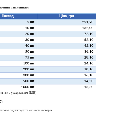
есення тисненням
Наклад
Ціна, грн
5 шт
251,90
10 шт
132,00
20 шт
72,10
30 шт
52,10
40 шт
42,10
50 шт
36,10
75 шт
28,10
100 шт
24,10
200 шт
18,10
300 шт
16,10
500 шт
14,50
1000 шт
13,30
 гривнях з урахуванням ПДВ)
7:
алежно від накладу та кількості кольорів