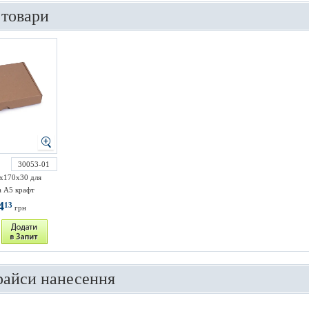
 товари
30053-01
х170х30 для
 А5 крафт
4
13
грн
райси нанесення