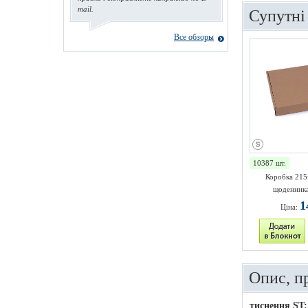
mail.
Супутні
Все обзоры
10387 шт.
Коробка 215
щоденника
1
Ціна:
Опис, п
тиснення ST: