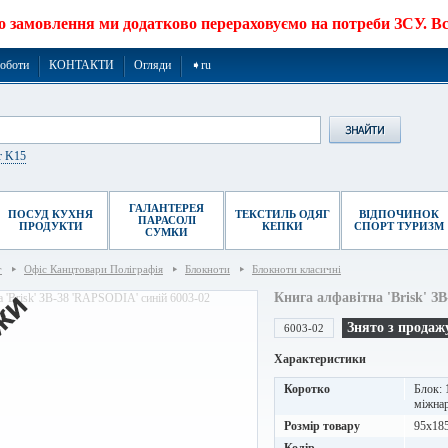
о замовлення ми додатково перераховуємо на потреби ЗСУ. Все
роботи
КОНТАКТИ
Огляди
➧ru
r K15
ГАЛАНТЕРЕЯ
ПОСУД КУХНЯ
ТЕКСТИЛЬ ОДЯГ
ВІДПОЧИНОК
ПАРАСОЛІ
ПРОДУКТИ
КЕПКИ
СПОРТ ТУРИЗМ
СУМКИ
г
Офіс Канцтовари Поліграфія
Блокноти
Блокноти класичні
Книга алфавітна 'Brisk' З
Знято з продаж
6003-02
Характеристики
Коротко
Блок: 
міжнар
Розмір товару
95х18