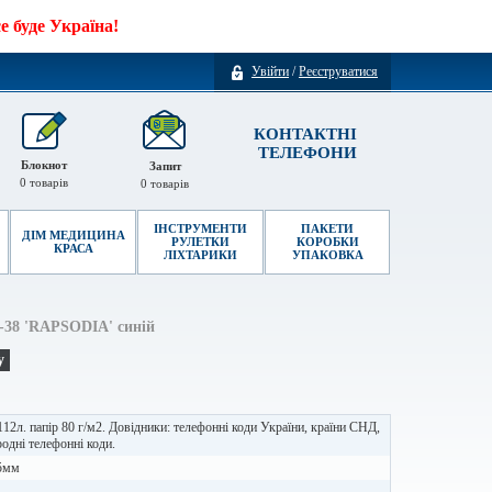
 буде Україна!
Увійти
/
Реєструватися
КОНТАКТНІ
ТЕЛЕФОНИ
Блокнот
Запит
0
товарів
0
товарів
ІНСТРУМЕНТИ
ПАКЕТИ
ДІМ МЕДИЦИНА
РУЛЕТКИ
КОРОБКИ
КРАСА
ЛІХТАРИКИ
УПАКОВКА
В-38 'RAPSODIA' синій
у
112л. папір 80 г/м2. Довідники: телефонні коди України, країни СНД,
одні телефонні коди.
5мм