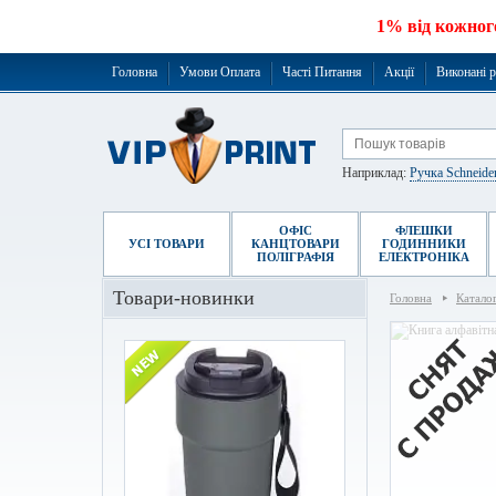
1% від кожног
Головна
Умови Оплата
Часті Питання
Акції
Виконані 
Наприклад:
Ручка Schneide
ОФІС
ФЛЕШКИ
УСІ ТОВАРИ
КАНЦТОВАРИ
ГОДИННИКИ
ПОЛІГРАФІЯ
ЕЛЕКТРОНІКА
Товари-новинки
Головна
Катало