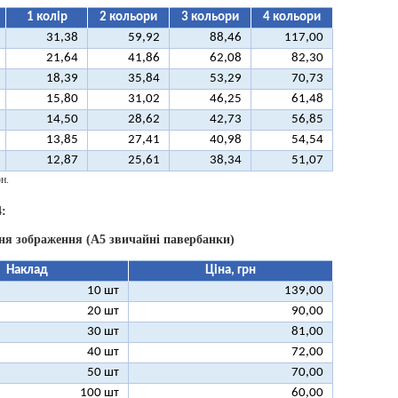
1 колір
2 кольори
3 кольори
4 кольори
31,38
59,92
88,46
117,00
21,64
41,86
62,08
82,30
18,39
35,84
53,29
70,73
15,80
31,02
46,25
61,48
14,50
28,62
42,73
56,85
13,85
27,41
40,98
54,54
12,87
25,61
38,34
51,07
н.
:
ня зображення (А5 звичайні павербанки)
Наклад
Ціна, грн
10 шт
139,00
20 шт
90,00
30 шт
81,00
40 шт
72,00
50 шт
70,00
100 шт
60,00