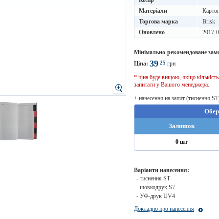
Колір
Матеріали
Карто
Торгова марка
Brisk
Оновлено
2017-0
Мінімально-рекомендоване зам
39
25
Ціна:
грн
* ціна буде вищою, якщо кількіст
запитати у Вашого менеджера.
+ нанесення на запит (тиснення ST
Обер
Залишок
0 шт
Варіанти нанесення:
- тиснення ST
- шовкодрук S7
- УФ-друк UV4
Докладно про нанесення