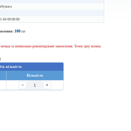
н/бумага
1-04 09:00:00
100
овлення:
шт
ь менша за мінімально-рекомендоване замовлення. Точну ціну можна
)
іть кількість
Кількість
−
+