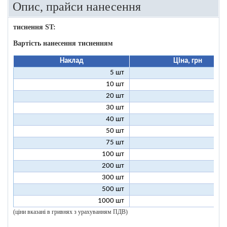
Опис, прайси нанесення
тиснення ST:
Вартість нанесення тисненням
Наклад
Ціна, грн
5 шт
25
10 шт
13
20 шт
7
30 шт
5
40 шт
4
50 шт
3
75 шт
2
100 шт
2
200 шт
1
300 шт
1
500 шт
1
1000 шт
1
(ціни вказані в гривнях з урахуванням ПДВ)