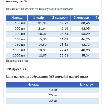
шовкодрук S7:
Ціна нанесення залежно від накладу та кількості кольорів
Наклад
1 колір
2 кольори
3 кольори
4 кол
100 шт
31,38
59,92
88,46
11
200 шт
21,64
41,86
62,08
8
300 шт
18,39
35,84
53,29
7
500 шт
15,80
31,02
46,25
6
750 шт
14,50
28,62
42,73
5
1000 шт
13,85
27,41
40,98
5
2000 шт
12,87
25,61
38,34
5
Ціни вказані в грн.
УФ-друк UV4:
Ціна нанесення зображення (А5 звичайні павербанки)
Наклад
Ціна, грн
10 шт
13
20 шт
9
30 шт
8