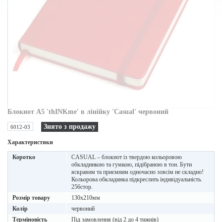
Блокнот A5 'thINKme' в лінійку 'Casual' червоний
Знято з продажу
6012-03
Характеристики
Коротко
CASUAL – блокнот із твердою кольоровою
обкладинкою та гумкою, підібраною в тон. Бути
яскравим та приємним одночасно зовсім не складно!
Кольорова обкладинка підкреслить індивідуальність.
256стор.
Розмір товару
130х210мм
Колір
червоний
Терміновість
Під замовлення (від 2 до 4 тижнів)