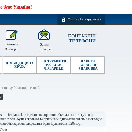
 буде Україна!
Увійти
/
Реєструватися
КОНТАКТНІ
ТЕЛЕФОНИ
Блокнот
Запит
0
товарів
0
товарів
ІНСТРУМЕНТИ
ПАКЕТИ
ДІМ МЕДИЦИНА
РУЛЕТКИ
КОРОБКИ
КРАСА
ЛІХТАРИКИ
УПАКОВКА
ітинку 'Casual' синій
у
L – блокнот із твердою кольоровою обкладинкою та гумкою,
аною в тон. Бути яскравим та приємним одночасно зовсім не складно!
ова обкладинка підкреслить індивідуальність. 320стор.
60мм