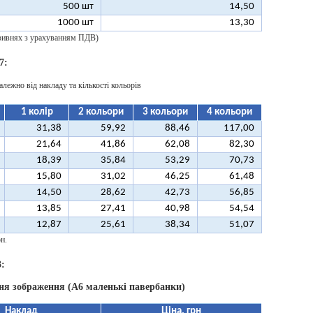
500 шт
14,50
1000 шт
13,30
 гривнях з урахуванням ПДВ)
7:
алежно від накладу та кількості кольорів
1 колір
2 кольори
3 кольори
4 кольори
31,38
59,92
88,46
117,00
21,64
41,86
62,08
82,30
18,39
35,84
53,29
70,73
15,80
31,02
46,25
61,48
14,50
28,62
42,73
56,85
13,85
27,41
40,98
54,54
12,87
25,61
38,34
51,07
н.
:
ня зображення (А6 маленькі павербанки)
Наклад
Ціна, грн