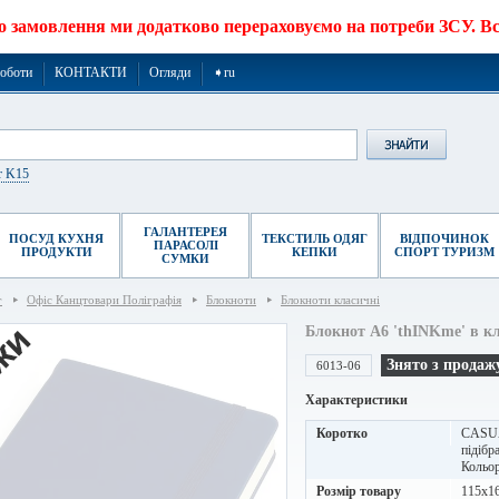
о замовлення ми додатково перераховуємо на потреби ЗСУ. Все
роботи
КОНТАКТИ
Огляди
➧ru
r K15
ГАЛАНТЕРЕЯ
ПОСУД КУХНЯ
ТЕКСТИЛЬ ОДЯГ
ВІДПОЧИНОК
ПАРАСОЛІ
ПРОДУКТИ
КЕПКИ
СПОРТ ТУРИЗМ
СУМКИ
г
Офіс Канцтовари Поліграфія
Блокноти
Блокноти класичні
Блокнот A6 'thINKme' в кл
Знято з продаж
6013-06
Характеристики
Коротко
CASUA
підібр
Кольор
Розмір товару
115х1