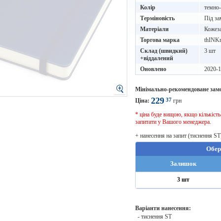
Колір
темно-
Терміновість
Під за
Матеріали
Кожез
Торгова марка
thINK
Склад (швидкий)
3 шт
+віддалений
Оновлено
2020-1
Мінімально-рекомендоване зам
229
37
Ціна:
грн
* ціна буде вищою, якщо кількіст
запитати у Вашого менеджера.
+ нанесення на запит (тиснення ST
Обер
Залишок
3 шт
Варіанти нанесення:
- тиснення ST