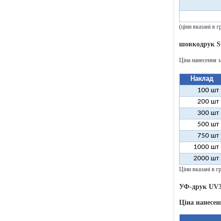
(ціни вказані в
шовкодрук S
Ціна нанесення з
Наклад
100 шт
200 шт
300 шт
500 шт
750 шт
1000 шт
2000 шт
Ціни вказані в гр
УФ-друк UV3
Ціна нанесен