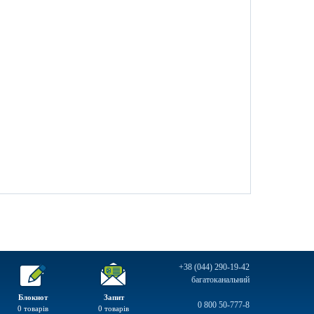
+38 (044) 290-19-42
багатоканальний
Блокнот
Запит
0 800 50-777-8
0
товарів
0
товарів