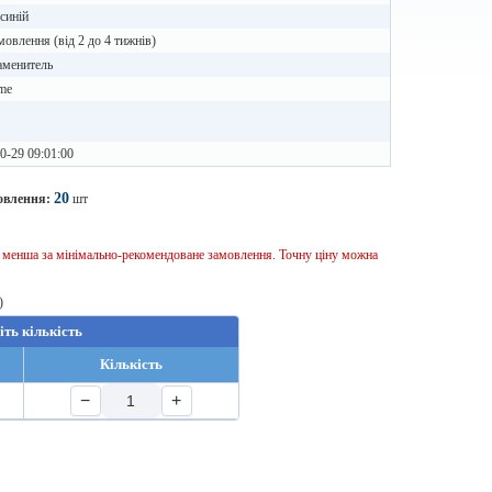
синій
мовлення (від 2 до 4 тижнів)
аменитель
me
0-29 09:01:00
20
овлення:
шт
ь менша за мінімально-рекомендоване замовлення. Точну ціну можна
)
іть кількість
Кількість
−
+