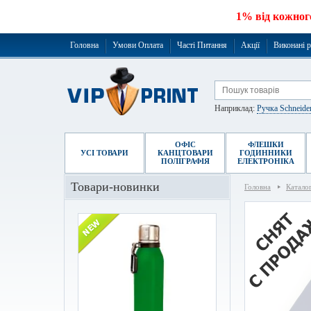
1% від кожног
Головна
Умови Оплата
Часті Питання
Акції
Виконані 
Наприклад:
Ручка Schneide
ОФІС
ФЛЕШКИ
УСІ ТОВАРИ
КАНЦТОВАРИ
ГОДИННИКИ
ПОЛІГРАФІЯ
ЕЛЕКТРОНІКА
Товари-новинки
Головна
Катало