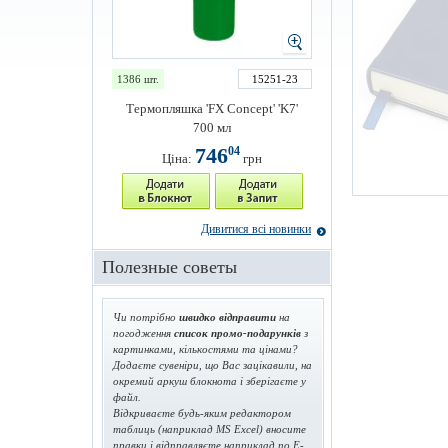
1386 шт.
15251-23
Термопляшка 'FX Concept' 'K7'
700 мл
746
04
Ціна:
грн
Дивитися всі новинки
Полезные советы
Чи потрібно
швидко відправити
на
погодження
список промо-подарунків
з
картинками, кількостями та цінами?
Додаєте сувеніри, що Вас зацікавили, на
окремий аркуш блокнота і зберігаєте у
файл.
Відкриваєте будь-яким редактором
таблиць (наприклад MS Excel) вносите
правки і відправляєте наприклад по E-