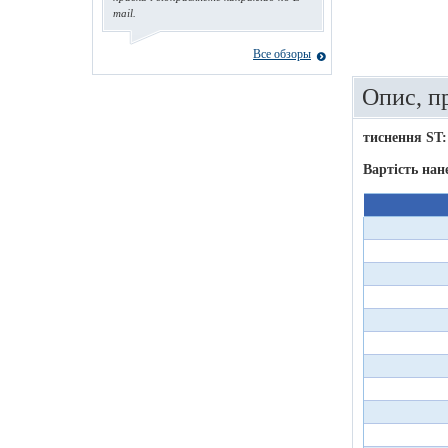
mail.
Все обзоры
Опис, п
тиснення ST:
Вартість нан