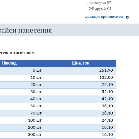
- шовкодрук S7
- УФ-друк UV3
Докладно про нанесення
райси нанесення
есення тисненням
Наклад
Ціна, грн
5 шт
251,90
10 шт
132,00
20 шт
72,10
30 шт
52,10
40 шт
42,10
50 шт
36,10
75 шт
28,10
100 шт
24,10
200 шт
18,10
300 шт
16,10