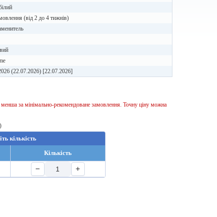
 білий
мовлення (від 2 до 4 тижнів)
аменитель
вий
me
2026 (22.07.2026) [22.07.2026]
ь менша за мінімально-рекомендоване замовлення. Точну ціну можна
)
іть кількість
Кількість
−
+