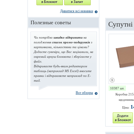
Дивитися всі новинки
Полезные советы
Супутні
Чи потрібно
швидко відправити
на
погодження
список промо-подарунків
з
картинками, кількостями та цінами?
Додаєте сувеніри, що Вас зацікавили, на
окремий аркуш блокнота і зберігаєте у
файл.
Відкриваєте будь-яким редактором
таблиць (наприклад MS Excel) вносите
правки і відправляєте наприклад по E-
mail.
10387 шт.
Все обзоры
Коробка 215
щоденника
1
Ціна: