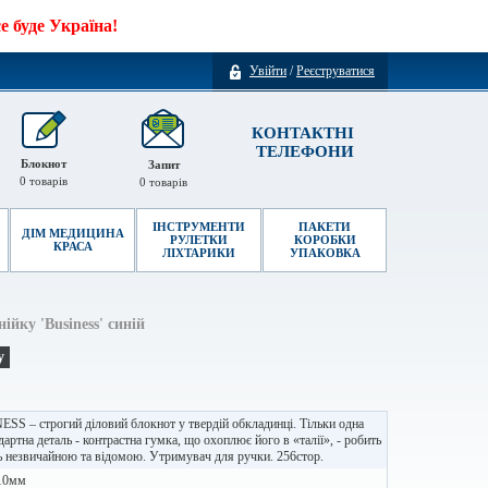
 буде Україна!
Увійти
/
Реєструватися
КОНТАКТНІ
ТЕЛЕФОНИ
Блокнот
Запит
0
товарів
0
товарів
ІНСТРУМЕНТИ
ПАКЕТИ
ДІМ МЕДИЦИНА
РУЛЕТКИ
КОРОБКИ
КРАСА
ЛІХТАРИКИ
УПАКОВКА
ійку 'Business' синій
у
SS – строгий діловий блокнот у твердій обкладинці. Тільки одна
дартна деталь - контрастна гумка, що охоплює його в «талії», - робить
 незвичайною та відомою. Утримувач для ручки. 256стор.
10мм