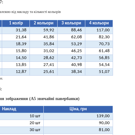
7:
алежно від накладу та кількості кольорів
1 колір
2 кольори
3 кольори
4 кольори
31,38
59,92
88,46
117,00
21,64
41,86
62,08
82,30
18,39
35,84
53,29
70,73
15,80
31,02
46,25
61,48
14,50
28,62
42,73
56,85
13,85
27,41
40,98
54,54
12,87
25,61
38,34
51,07
н.
:
ня зображення (А5 звичайні павербанки)
Наклад
Ціна, грн
10 шт
139,00
20 шт
90,00
30 шт
81,00