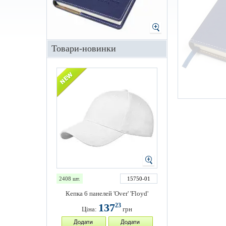
Товари-новинки
2408 шт.
15750-01
Кепка 6 панелей 'Over' 'Floyd'
137
23
Ціна:
грн