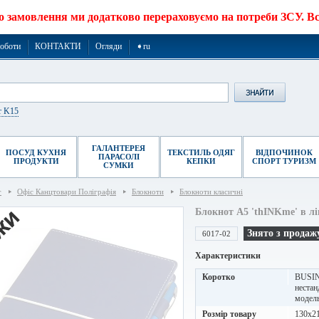
о замовлення ми додатково перераховуємо на потреби ЗСУ. Все
роботи
КОНТАКТИ
Огляди
➧ru
r K15
ГАЛАНТЕРЕЯ
ПОСУД КУХНЯ
ТЕКСТИЛЬ ОДЯГ
ВІДПОЧИНОК
ПАРАСОЛІ
ПРОДУКТИ
КЕПКИ
СПОРТ ТУРИЗМ
СУМКИ
г
Офіс Канцтовари Поліграфія
Блокноти
Блокноти класичні
Блокнот A5 'thINKme' в лін
Знято з продаж
6017-02
Характеристики
Коротко
BUSINE
нестан
модель
Розмір товару
130х2