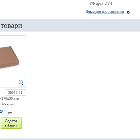
- УФ-друк UV4
Докладно про нанесення
 товари
30053-01
х170х30 для
 А5 крафт
4
13
грн