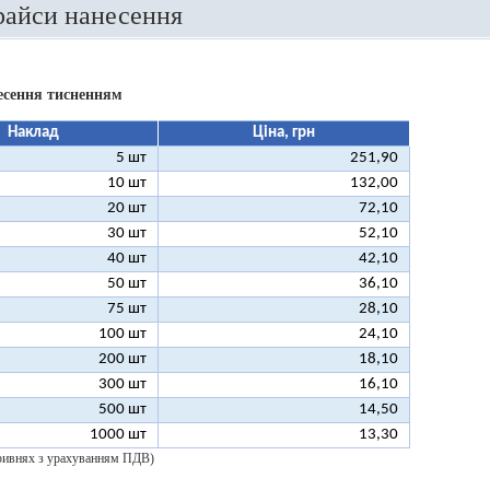
райси нанесення
есення тисненням
Наклад
Ціна, грн
5 шт
251,90
10 шт
132,00
20 шт
72,10
30 шт
52,10
40 шт
42,10
50 шт
36,10
75 шт
28,10
100 шт
24,10
200 шт
18,10
300 шт
16,10
500 шт
14,50
1000 шт
13,30
 гривнях з урахуванням ПДВ)