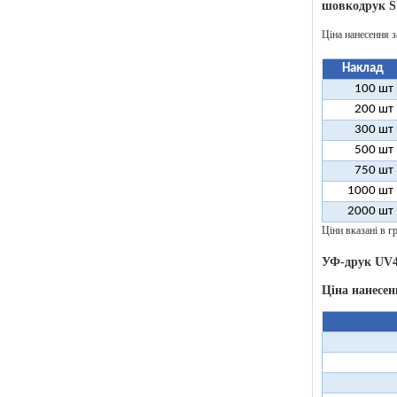
шовкодрук S
Ціна нанесення з
Наклад
100 шт
200 шт
300 шт
500 шт
750 шт
1000 шт
2000 шт
Ціни вказані в гр
УФ-друк UV4
Ціна нанесен