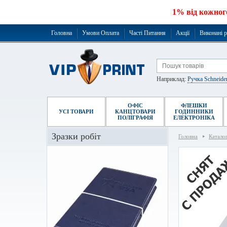
1% від кожног
Головна
Умови Оплата
Часті Питання
Акції
Виконані 
Наприклад:
Ручка Schneide
ОФІС
ФЛЕШКИ
УСІ ТОВАРИ
КАНЦТОВАРИ
ГОДИННИКИ
ПОЛІГРАФІЯ
ЕЛЕКТРОНІКА
Зразки робіт
Головна
Катало