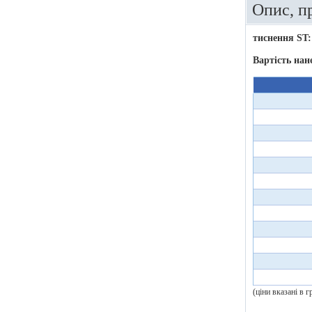
Опис, п
тиснення ST:
Вартість нан
(ціни вказані в