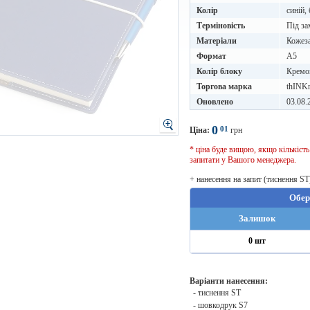
Колір
синій,
Терміновість
Під за
Матеріали
Кожез
Формат
A5
Колір блоку
Кремо
Торгова марка
thINK
Оновлено
03.08.
0
01
Ціна:
грн
* ціна буде вищою, якщо кількіст
запитати у Вашого менеджера.
+ нанесення на запит (тиснення ST
Обер
Залишок
0 шт
Варіанти нанесення:
- тиснення ST
- шовкодрук S7