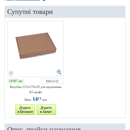
Супутні товари
10387 шт.
30053-01
Коробка 215х170х30 для щоденника
А5 крафт
14
13
Ціна:
грн
Опис, прайси нанесення