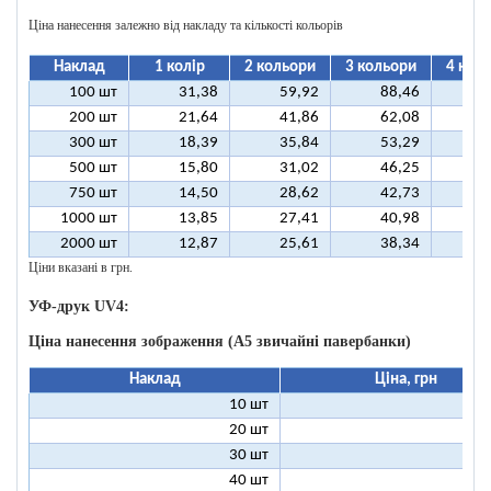
Ціна нанесення залежно від накладу та кількості кольорів
Наклад
1 колір
2 кольори
3 кольори
4 кол
100 шт
31,38
59,92
88,46
11
200 шт
21,64
41,86
62,08
8
300 шт
18,39
35,84
53,29
7
500 шт
15,80
31,02
46,25
6
750 шт
14,50
28,62
42,73
5
1000 шт
13,85
27,41
40,98
5
2000 шт
12,87
25,61
38,34
5
Ціни вказані в грн.
УФ-друк UV4:
Ціна нанесення зображення (А5 звичайні павербанки)
Наклад
Ціна, грн
10 шт
13
20 шт
9
30 шт
8
40 шт
7