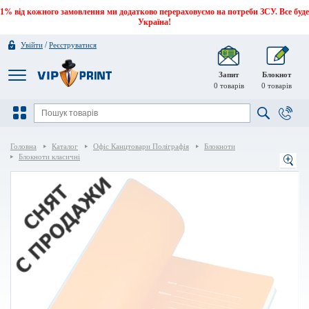
1% від кожного замовлення ми додатково перераховуємо на потреби ЗСУ. Все буде
Україна!
/
Увійти
Реєструватися
Запит
Блокнот
0
товарів
0
товарів
Головна
Каталог
Офіс Канцтовари Поліграфія
Блокноти
Блокноти класичні