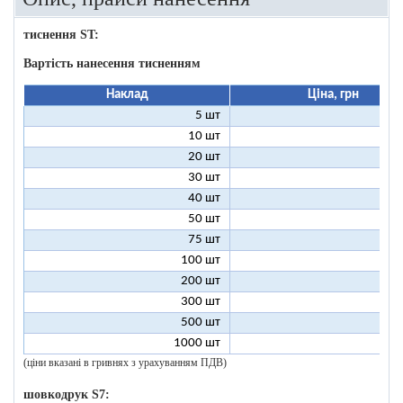
тиснення ST:
Вартість нанесення тисненням
Наклад
Ціна, грн
5 шт
25
10 шт
13
20 шт
7
30 шт
5
40 шт
4
50 шт
3
75 шт
2
100 шт
2
200 шт
1
300 шт
1
500 шт
1
1000 шт
1
(ціни вказані в гривнях з урахуванням ПДВ)
шовкодрук S7: