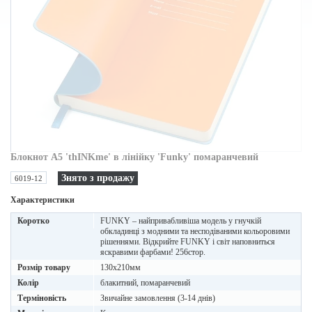
Блокнот A5 'thINKme' в лінійку 'Funky' помаранчевий
Знято з продажу
6019-12
Характеристики
Коротко
FUNKY – найпривабливіша модель у гнучкій
обкладинці з модними та несподіваними кольоровими
рішеннями. Відкрийте FUNKY і світ наповниться
яскравими фарбами! 256стор.
Розмір товару
130х210мм
Колір
блакитний, помаранчевий
Терміновість
Звичайне замовлення (3-14 днів)