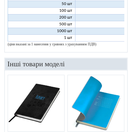
50 шт
7
100 шт
6
200 шт
5
500 шт
5
1000 шт
5
1 шт
96
(ціни вказані за 1 нанесення у гривнях з урахуванням ПДВ)
Інші товари моделі