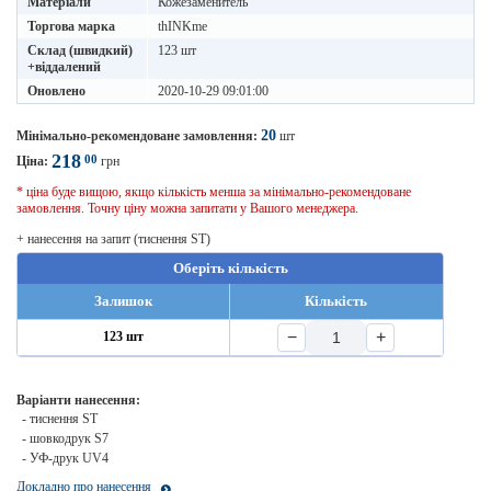
Матеріали
Кожезаменитель
Торгова марка
thINKme
Склад (швидкий)
123 шт
+віддалений
Оновлено
2020-10-29 09:01:00
20
Мінімально-рекомендоване замовлення:
шт
218
00
Ціна:
грн
* ціна буде вищою, якщо кількість менша за мінімально-рекомендоване
замовлення. Точну ціну можна запитати у Вашого менеджера.
+ нанесення на запит (тиснення ST)
Оберіть кількість
Залишок
Кількість
−
+
123 шт
Варіанти нанесення:
- тиснення ST
- шовкодрук S7
- УФ-друк UV4
Докладно про нанесення