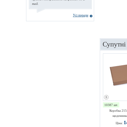
mail.
Усі поради
Супутні
10387 шт.
Коробка 215
щоденника
1
Ціна: