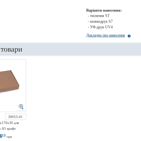
Варіанти нанесення:
- тиснення ST
- шовкодрук S7
- УФ-друк UV4
Докладно про нанесення
 товари
30053-01
х170х30 для
 А5 крафт
4
13
грн