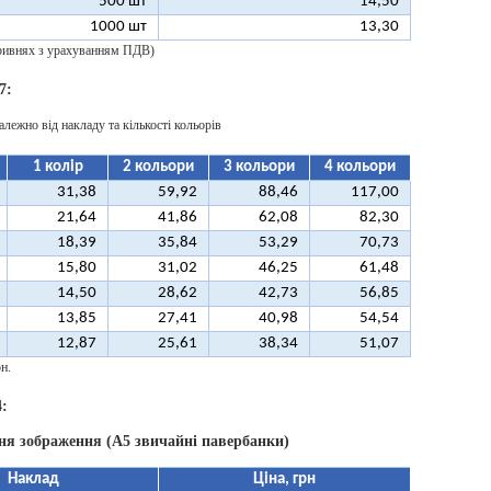
500 шт
14,50
1000 шт
13,30
 гривнях з урахуванням ПДВ)
7:
алежно від накладу та кількості кольорів
1 колір
2 кольори
3 кольори
4 кольори
31,38
59,92
88,46
117,00
21,64
41,86
62,08
82,30
18,39
35,84
53,29
70,73
15,80
31,02
46,25
61,48
14,50
28,62
42,73
56,85
13,85
27,41
40,98
54,54
12,87
25,61
38,34
51,07
н.
:
ня зображення (А5 звичайні павербанки)
Наклад
Ціна, грн