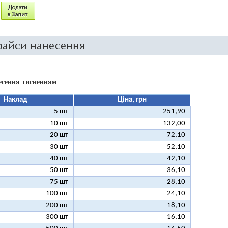
райси нанесення
есення тисненням
Наклад
Ціна, грн
5 шт
251,90
10 шт
132,00
20 шт
72,10
30 шт
52,10
40 шт
42,10
50 шт
36,10
75 шт
28,10
100 шт
24,10
200 шт
18,10
300 шт
16,10