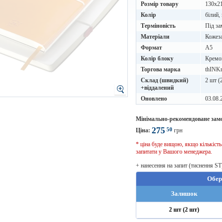
Розмір товару
130х2
Колір
білий,
Терміновість
Під за
Матеріали
Кожез
Формат
A5
Колір блоку
Кремо
Торгова марка
thINK
Склад (швидкий)
2 шт (
+віддалений
Оновлено
03.08.
Мінімально-рекомендоване зам
275
50
Ціна:
грн
* ціна буде вищою, якщо кількіст
запитати у Вашого менеджера.
+ нанесення на запит (тиснення ST
Обер
Залишок
2 шт (2 шт)