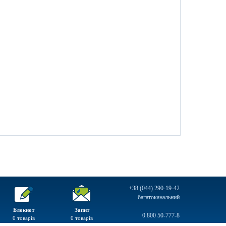
+38 (044) 290-19-42
багатоканальний
Блокнот
Запит
0 800 50-777-8
0
товарів
0
товарів