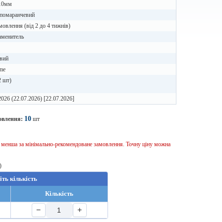
10мм
 помаранчевий
мовлення (від 2 до 4 тижнів)
аменитель
вий
me
2 шт)
2026 (22.07.2026) [22.07.2026]
10
овлення:
шт
ь менша за мінімально-рекомендоване замовлення. Точну ціну можна
)
іть кількість
Кількість
−
+