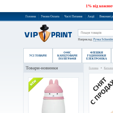
1% від кожног
Головна
Умови Оплата
Часті Питання
Акції
Виконані 
Наприклад:
Ручка Schneide
ОФІС
ФЛЕШКИ
УСІ ТОВАРИ
КАНЦТОВАРИ
ГОДИННИКИ
ПОЛІГРАФІЯ
ЕЛЕКТРОНІКА
Товари-новинки
Головна
Катало