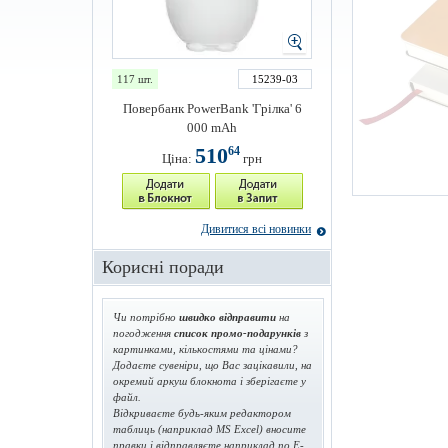
117 шт.
15239-03
Повербанк PowerBank 'Грілка' 6
000 mAh
510
64
Ціна:
грн
Дивитися всі новинки
Корисні поради
Чи потрібно
швидко відправити
на
погодження
список промо-подарунків
з
картинками, кількостями та цінами?
Додаєте сувеніри, що Вас зацікавили, на
окремий аркуш блокнота і зберігаєте у
файл.
Відкриваєте будь-яким редактором
таблиць (наприклад MS Excel) вносите
правки і відправляєте наприклад по E-