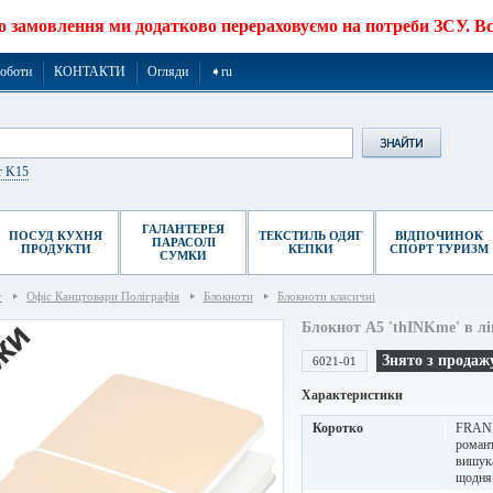
о замовлення ми додатково перераховуємо на потреби ЗСУ. Все
роботи
КОНТАКТИ
Огляди
➧ru
r K15
ГАЛАНТЕРЕЯ
ПОСУД КУХНЯ
ТЕКСТИЛЬ ОДЯГ
ВІДПОЧИНОК
ПАРАСОЛІ
ПРОДУКТИ
КЕПКИ
СПОРТ ТУРИЗМ
СУМКИ
г
Офіс Канцтовари Поліграфія
Блокноти
Блокноти класичні
Блокнот A5 'thINKme' в лі
Знято з продаж
6021-01
Характеристики
Коротко
FRANKY
романт
вишука
щодня.