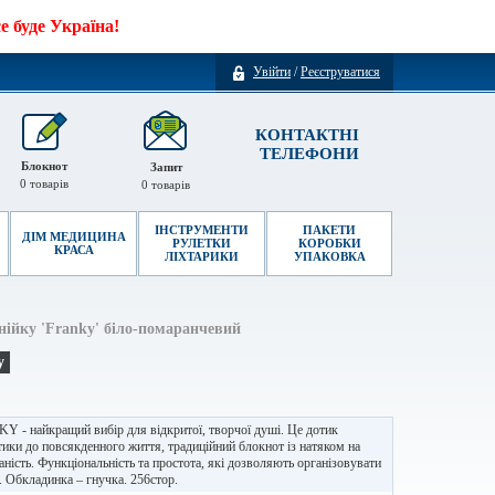
 буде Україна!
Увійти
/
Реєструватися
КОНТАКТНІ
ТЕЛЕФОНИ
Блокнот
Запит
0
товарів
0
товарів
ІНСТРУМЕНТИ
ПАКЕТИ
ДІМ МЕДИЦИНА
РУЛЕТКИ
КОРОБКИ
КРАСА
ЛІХТАРИКИ
УПАКОВКА
нійку 'Franky' біло-помаранчевий
у
 - найкращий вибір для відкритої, творчої душі. Це дотик
ики до повсякденного життя, традиційний блокнот із натяком на
ність. Функціональність та простота, які дозволяють організовувати
 Обкладинка – гнучка. 256стор.