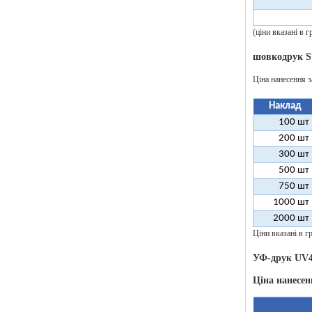
(ціни вказані в
шовкодрук S
Ціна нанесення з
Наклад
100 шт
200 шт
300 шт
500 шт
750 шт
1000 шт
2000 шт
Ціни вказані в гр
УФ-друк UV4
Ціна нанесен