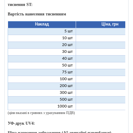
тиснення ST:
Вартість нанесення тисненням
Наклад
Ціна, грн
5 шт
25
10 шт
13
20 шт
7
30 шт
5
40 шт
4
50 шт
3
75 шт
2
100 шт
2
200 шт
1
300 шт
1
500 шт
1
1000 шт
1
(ціни вказані в гривнях з урахуванням ПДВ)
УФ-друк UV4:
Ціна нанесення зображення (А5 звичайні павербанки)