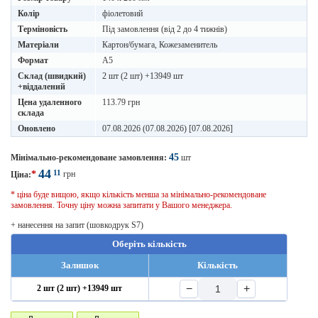
Колір
фіолетовий
Терміновість
Під замовлення (від 2 до 4 тижнів)
Матеріали
Картон/бумага, Кожезаменитель
Формат
A5
Склад (швидкий)
2 шт (2 шт) +13949 шт
+віддалений
Цена удаленного
113.79 грн
склада
Оновлено
07.08.2026 (07.08.2026) [07.08.2026]
45
Мінімально-рекомендоване замовлення:
шт
44
11
*
грн
Ціна:
* ціна буде вищою, якщо кількість менша за мінімально-рекомендоване
замовлення. Точну ціну можна запитати у Вашого менеджера.
+ нанесення на запит (шовкодрук S7)
Оберіть кількість
Залишок
Кількість
−
+
2 шт (2 шт) +13949 шт