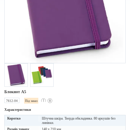
Блокнот А5
7612-04
Під заказ
Характеристики
Коротко
Штучна шкіра. Тверда обкладинка. 80 аркушів без
линівки.
Розмір товару
140 x 210 мм