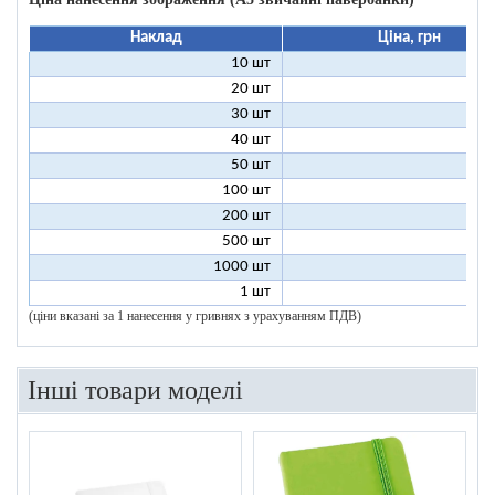
Наклад
Ціна, грн
10 шт
13
20 шт
9
30 шт
8
40 шт
7
50 шт
7
100 шт
6
200 шт
5
500 шт
5
1000 шт
5
1 шт
96
(ціни вказані за 1 нанесення у гривнях з урахуванням ПДВ)
Інші товари моделі