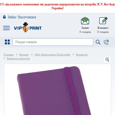
1% від кожного замовлення ми додатково перераховуємо на потреби ЗСУ. Все буде
Україна!
/
Увійти
Реєструватися
Запит
Блокнот
0
товарів
0
товарів
Головна
Каталог
Офіс Канцтовари Поліграфія
Блокноти
Блокноти класичні