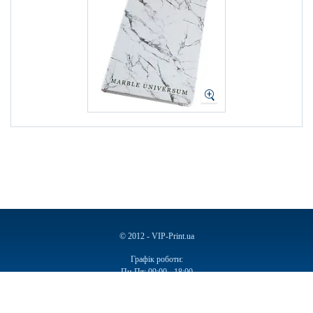
© 2012 - VIP-Print.ua
Графік роботи:
Пн-Пт: 09:00 - 18:00
Сб, Нд: Вихідний
Ручки
Блокноти
Календарі
Чашки
Пакети
Пакети паперові