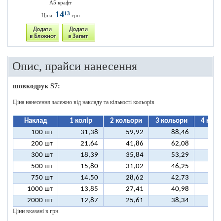
А5 крафт
14
13
Ціна:
грн
Опис, прайси нанесення
шовкодрук S7:
Ціна нанесення залежно від накладу та кількості кольорів
Наклад
1 колір
2 кольори
3 кольори
4 кол
100 шт
31,38
59,92
88,46
11
200 шт
21,64
41,86
62,08
8
300 шт
18,39
35,84
53,29
7
500 шт
15,80
31,02
46,25
6
750 шт
14,50
28,62
42,73
5
1000 шт
13,85
27,41
40,98
5
2000 шт
12,87
25,61
38,34
5
Ціни вказані в грн.