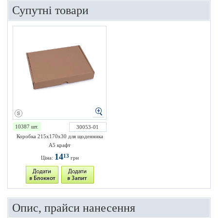
Супутні товари
10387 шт.
30053-01
Коробка 215х170х30 для щоденника
А5 крафт
14
13
Ціна:
грн
Опис, прайси нанесення