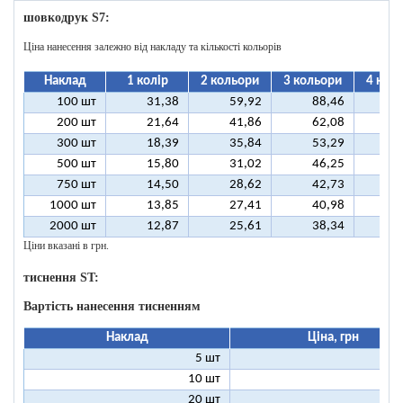
шовкодрук S7:
Ціна нанесення залежно від накладу та кількості кольорів
Наклад
1 колір
2 кольори
3 кольори
4 кол
100 шт
31,38
59,92
88,46
11
200 шт
21,64
41,86
62,08
8
300 шт
18,39
35,84
53,29
7
500 шт
15,80
31,02
46,25
6
750 шт
14,50
28,62
42,73
5
1000 шт
13,85
27,41
40,98
5
2000 шт
12,87
25,61
38,34
5
Ціни вказані в грн.
тиснення ST:
Вартість нанесення тисненням
Наклад
Ціна, грн
5 шт
25
10 шт
13
20 шт
7