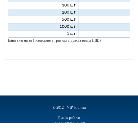
100 шт
6
200 шт
5
500 шт
5
1000 шт
5
1 шт
96
(ціни вказані за 1 нанесення у гривнях з урахуванням ПДВ)
© 2012 - VIP-Print.ua
Графік роботи:
Пн-Пт: 09:00 - 18:00
Сб, Нд: Вихідний