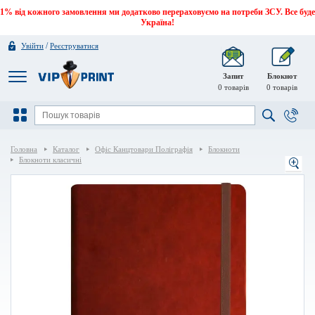
1% від кожного замовлення ми додатково перераховуємо на потреби ЗСУ. Все буде
Україна!
/
Увійти
Реєструватися
Запит
Блокнот
0
товарів
0
товарів
Головна
Каталог
Офіс Канцтовари Поліграфія
Блокноти
Блокноти класичні