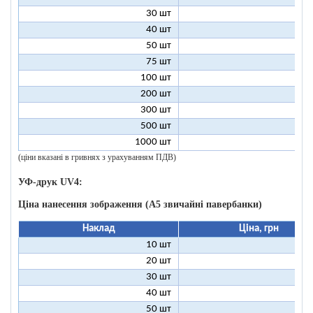
30 шт
5
40 шт
4
50 шт
3
75 шт
2
100 шт
2
200 шт
1
300 шт
1
500 шт
1
1000 шт
1
(ціни вказані в гривнях з урахуванням ПДВ)
УФ-друк UV4:
Ціна нанесення зображення (А5 звичайні павербанки)
Наклад
Ціна, грн
10 шт
13
20 шт
9
30 шт
8
40 шт
7
50 шт
7