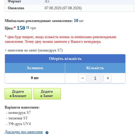
Формат
A5
Оновлено
07.08.2026 (07.08.2026)
10
Мінімально-рекомендоване замовлення:
шт
150
11
*
грн
Ціна:
* ціна буде вищою, якщо кількість менша за мінімально-рекомендоване
замовлення. Точну ціну можна запитати у Вашого менеджера.
+ нанесення на запит (шовкодрук S7)
Оберіть кількість
Залишок
Кількість
−
+
0 шт
Варіанти нанесення:
- шовкодрук S7
- тиснення ST
- УФ-друк UV4
Докладно про нанесення