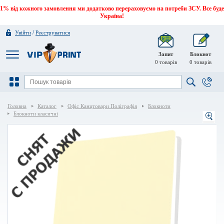
1% від кожного замовлення ми додатково перераховуємо на потреби ЗСУ. Все буде
Україна!
/
Увійти
Реєструватися
Запит
Блокнот
0
товарів
0
товарів
Головна
Каталог
Офіс Канцтовари Поліграфія
Блокноти
Блокноти класичні