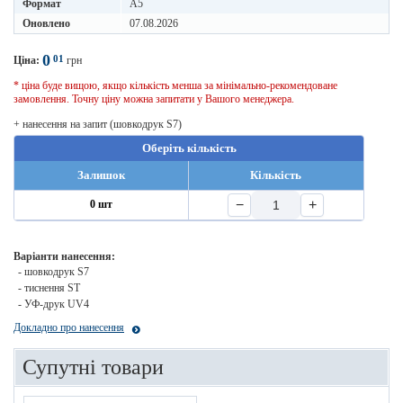
Формат
A5
Оновлено
07.08.2026
0
01
Ціна:
грн
* ціна буде вищою, якщо кількість менша за мінімально-рекомендоване
замовлення. Точну ціну можна запитати у Вашого менеджера.
+ нанесення на запит (шовкодрук S7)
Оберіть кількість
Залишок
Кількість
−
+
0 шт
Варіанти нанесення:
- шовкодрук S7
- тиснення ST
- УФ-друк UV4
Докладно про нанесення
Супутні товари