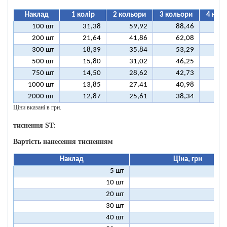
Наклад
1 колір
2 кольори
3 кольори
4 кол
100 шт
31,38
59,92
88,46
11
200 шт
21,64
41,86
62,08
8
300 шт
18,39
35,84
53,29
7
500 шт
15,80
31,02
46,25
6
750 шт
14,50
28,62
42,73
5
1000 шт
13,85
27,41
40,98
5
2000 шт
12,87
25,61
38,34
5
Ціни вказані в грн.
тиснення ST:
Вартість нанесення тисненням
Наклад
Ціна, грн
5 шт
25
10 шт
13
20 шт
7
30 шт
5
40 шт
4