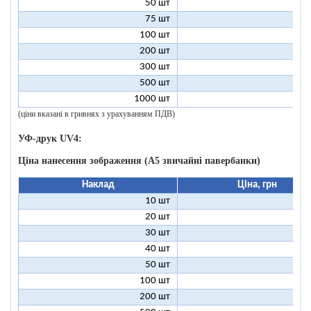
50 шт
3
75 шт
2
100 шт
2
200 шт
1
300 шт
1
500 шт
1
1000 шт
1
(ціни вказані в гривнях з урахуванням ПДВ)
УФ-друк UV4:
Ціна нанесення зображення (А5 звичайні павербанки)
Наклад
Ціна, грн
10 шт
13
20 шт
9
30 шт
8
40 шт
7
50 шт
7
100 шт
6
200 шт
5