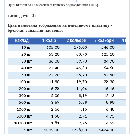
(ціни вказані за 1 нанесення у гривнях з урахуванням ПДВ)
тамподрук T3:
Ціна нанесення зображення на невеликому пластику -
брелоки, запальнички тощо.
Наклад
1 колір
2 кольори
3 кольори
4 кол
10 шт
105,00
175,00
246,00
31
20 шт
53,20
88,70
125,10
16
30 шт
36,00
59,90
84,70
10
40 шт
27,40
45,60
64,60
8
50 шт
22,20
36,90
52,50
6
100 шт
11,90
19,70
28,30
3
200 шт
6,78
11,06
16,16
2
300 шт
5,06
8,19
12,13
1
500 шт
3,69
5,89
8,90
1
1000 шт
2,66
4,16
6,48
5000 шт
1,90
2,91
4,75
10000 шт
1,81
2,76
4,53
1 шт
1032,00
1728,00
2424,00
312