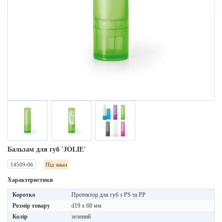
Бальзам для губ 'JOLIE'
14509-06
Під заказ
Характеристики
Коротко
Протектор для губ з PS та PP
Розмір товару
d19 x 68 мм
Колір
зелений