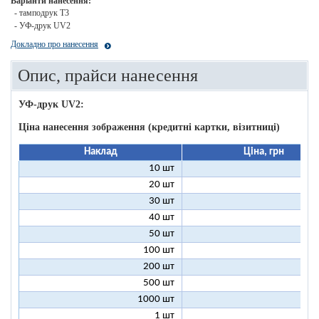
Варіанти нанесення:
- тамподрук T3
- УФ-друк UV2
Докладно про нанесення
Опис, прайси нанесення
УФ-друк UV2:
Ціна нанесення зображення (кредитні картки, візитниці)
Наклад
Ціна, грн
10 шт
9
20 шт
5
30 шт
3
40 шт
3
50 шт
2
100 шт
2
200 шт
1
500 шт
1
1000 шт
1
1 шт
96