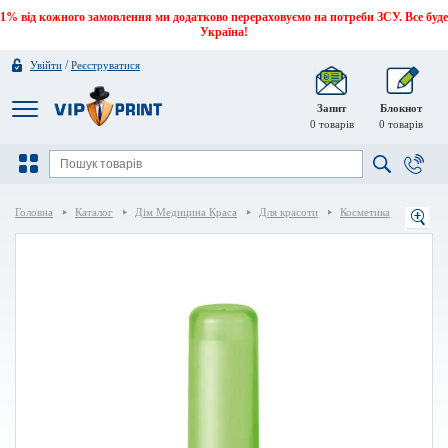
1% від кожного замовлення ми додатково перераховуємо на потреби ЗСУ. Все буде
Україна!
/
Увійти
Реєструватися
Запит
Блокнот
0
товарів
0
товарів
Головна
Каталог
Дім Медицина Краса
Для красоти
Косметика