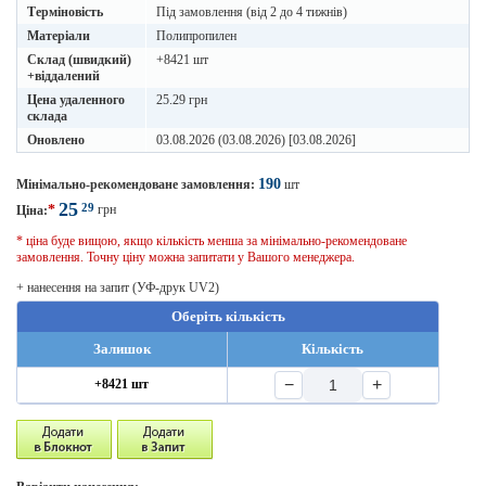
Терміновість
Під замовлення (від 2 до 4 тижнів)
Матеріали
Полипропилен
Склад (швидкий)
+8421 шт
+віддалений
Цена удаленного
25.29 грн
склада
Оновлено
03.08.2026 (03.08.2026) [03.08.2026]
190
Мінімально-рекомендоване замовлення:
шт
25
29
*
грн
Ціна:
* ціна буде вищою, якщо кількість менша за мінімально-рекомендоване
замовлення. Точну ціну можна запитати у Вашого менеджера.
+ нанесення на запит (УФ-друк UV2)
Оберіть кількість
Залишок
Кількість
−
+
+8421 шт