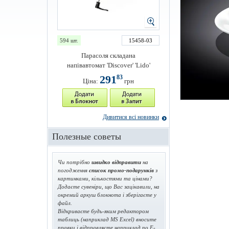
594 шт.
15458-03
Парасоля складана
напівавтомат 'Discover' 'Lido'
291
83
Ціна:
грн
Дивитися всі новинки
Полезные советы
Чи потрібно
швидко відправити
на
погодження
список промо-подарунків
з
картинками, кількостями та цінами?
Додаєте сувеніри, що Вас зацікавили, на
окремий аркуш блокнота і зберігаєте у
файл.
Відкриваєте будь-яким редактором
таблиць (наприклад MS Excel) вносите
правки і відправляєте наприклад по E-