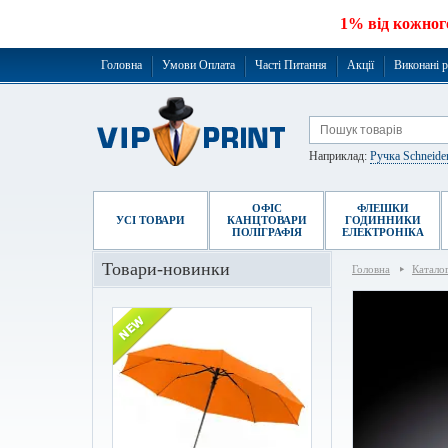
1% від кожног
Головна
Умови Оплата
Часті Питання
Акції
Виконані 
Наприклад:
Ручка Schneide
ОФІС
ФЛЕШКИ
УСІ ТОВАРИ
КАНЦТОВАРИ
ГОДИННИКИ
ПОЛІГРАФІЯ
ЕЛЕКТРОНІКА
Товари-новинки
Головна
Катало