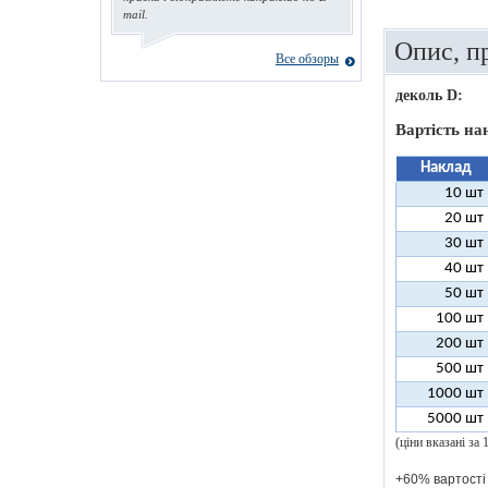
mail.
Опис, п
Все обзоры
деколь D:
Вартість н
Наклад
10 шт
20 шт
30 шт
40 шт
50 шт
100 шт
200 шт
500 шт
1000 шт
5000 шт
(ціни вказані за
+60% вартості