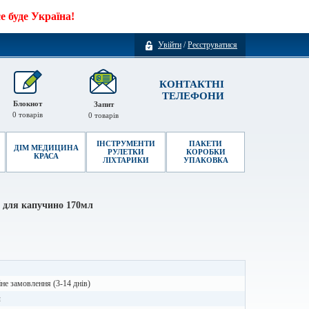
 буде Україна!
Увійти
/
Реєструватися
КОНТАКТНІ
ТЕЛЕФОНИ
Блокнот
Запит
0
товарів
0
товарів
ІНСТРУМЕНТИ
ПАКЕТИ
ДІМ МЕДИЦИНА
РУЛЕТКИ
КОРОБКИ
КРАСА
ЛІХТАРИКИ
УПАКОВКА
 для капучино 170мл
не замовлення (3-14 днів)
л