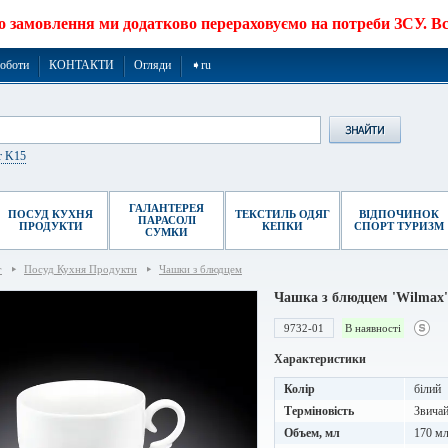
о замовлення ми додатково перераховуємо на потреби ЗСУ. Все
роботи
КОНТАКТИ
Огляди
➧ru
r K15
ГАЛАНТЕРЕЯ
ПОСУД КУХНЯ
ТЕКСТИЛЬ ОДЯГ
ВІДПОЧИНОК
ПАРАСОЛІ
ПРОДУКТИ
КЕПКИ
СПОРТ ТУРИЗМ
СУМКИ
г
Посуд Кухня Продукти
Чашки з блюдцем
Чашка з блюдцем 'Wilmax'
9732-01
В наявності
Характеристики
Колір
білий
Терміновість
Звичай
Объем, мл
170 м