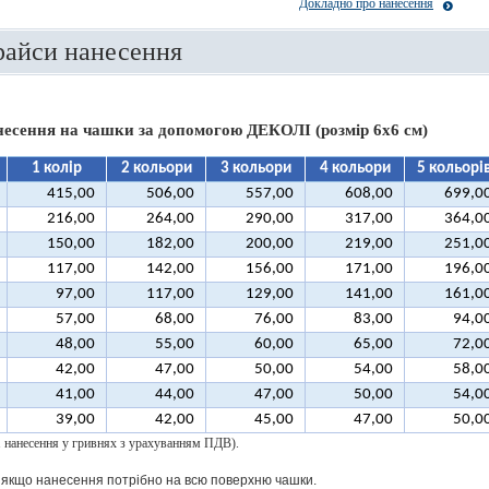
Докладно про нанесення
райси нанесення
анесення
на чашки за допомогою ДЕКОЛІ (розмір 6х6 см)
1 колір
2 кольори
3 кольори
4 кольори
5 кольорі
415,00
506,00
557,00
608,00
699,0
216,00
264,00
290,00
317,00
364,0
150,00
182,00
200,00
219,00
251,0
117,00
142,00
156,00
171,00
196,0
97,00
117,00
129,00
141,00
161,0
57,00
68,00
76,00
83,00
94,0
48,00
55,00
60,00
65,00
72,0
42,00
47,00
50,00
54,00
58,0
41,00
44,00
47,00
50,00
54,0
39,00
42,00
45,00
47,00
50,0
 1 нанесення у гривнях з урахуванням ПДВ).
 якщо нанесення потрібно на всю поверхню чашки.