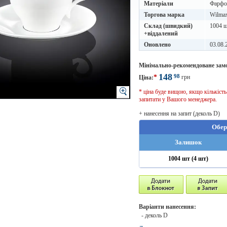
Матеріали
Фарфо
Торгова марка
Wilma
Склад (швидкий)
1004 ш
+віддалений
Оновлено
03.08.
Мінімально-рекомендоване зам
148
98
*
грн
Ціна:
* ціна буде вищою, якщо кількіст
запитати у Вашого менеджера.
+ нанесення на запит (деколь D)
Обер
Залишок
1004 шт (4 шт)
Варіанти нанесення:
- деколь D