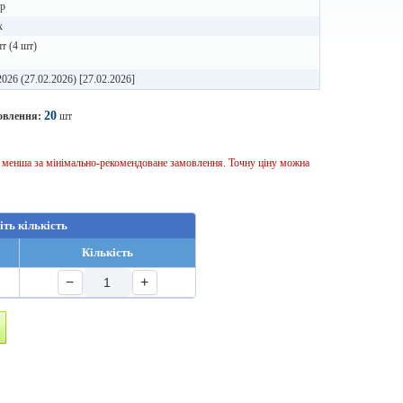
р
x
т (4 шт)
2026 (27.02.2026) [27.02.2026]
20
овлення:
шт
ь менша за мінімально-рекомендоване замовлення. Точну ціну можна
іть кількість
Кількість
−
+