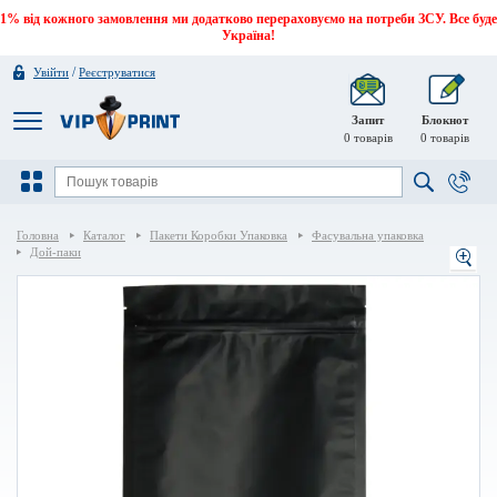
1% від кожного замовлення ми додатково перераховуємо на потреби ЗСУ. Все буде
Україна!
/
Увійти
Реєструватися
Запит
Блокнот
0
товарів
0
товарів
Головна
Каталог
Пакети Коробки Упаковка
Фасувальна упаковка
Дой-паки