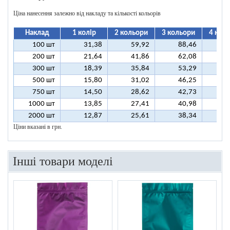
Ціна нанесення залежно від накладу та кількості кольорів
Наклад
1 колір
2 кольори
3 кольори
4 кол
100 шт
31,38
59,92
88,46
11
200 шт
21,64
41,86
62,08
8
300 шт
18,39
35,84
53,29
7
500 шт
15,80
31,02
46,25
6
750 шт
14,50
28,62
42,73
5
1000 шт
13,85
27,41
40,98
5
2000 шт
12,87
25,61
38,34
5
Ціни вказані в грн.
Інші товари моделі