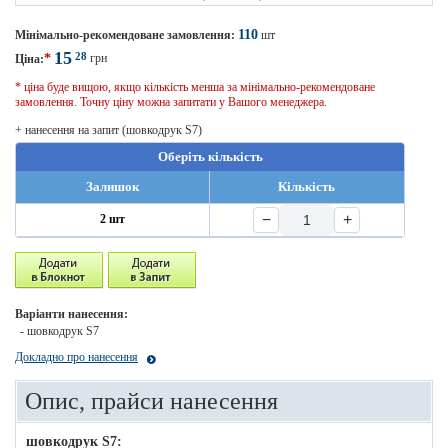
110
Мінімально-рекомендоване замовлення:
шт
15
28
*
грн
Ціна:
* ціна буде вищою, якщо кількість менша за мінімально-рекомендоване
замовлення. Точну ціну можна запитати у Вашого менеджера.
+ нанесення на запит (шовкодрук S7)
Оберіть кількість
Залишок
Кількість
−
+
2 шт
Варіанти нанесення:
- шовкодрук S7
Докладно про нанесення
Опис, прайси нанесення
шовкодрук S7: