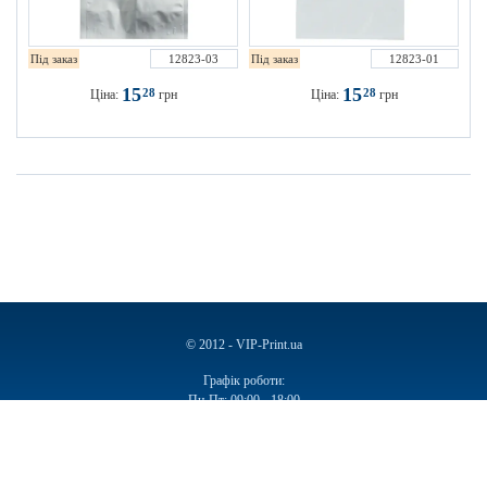
Під заказ
12823-03
Під заказ
12823-01
15
15
28
28
Ціна:
грн
Ціна:
грн
© 2012 - VIP-Print.ua
Графік роботи:
Пн-Пт: 09:00 - 18:00
Сб, Нд: Вихідний
Ручки
Блокноти
Календарі
Чашки
Пакети
Пакети паперові
Ручки подарункові
Щоденники