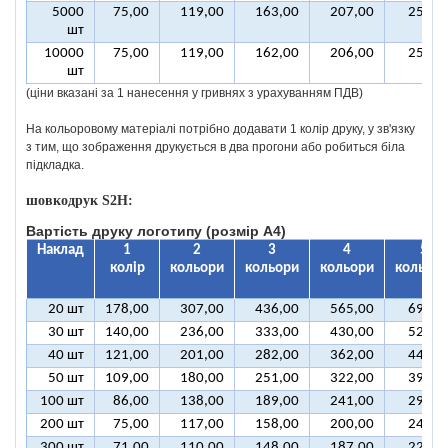
5000
75,00
119,00
163,00
207,00
251,0
шт
10000
75,00
119,00
162,00
206,00
250,0
шт
(ціни вказані за 1 нанесення у гривнях з урахуванням ПДВ)
На кольоровому матеріалі потрібно додавати 1 колір друку, у зв'язку
з тим, що зображення друкується в два прогони або робиться біла
підкладка.
шовкодрук S2H:
Вартість друку логотипу (розмір A4)
Наклад
1
2
3
4
5
колір
кольори
кольори
кольори
кольорі
20 шт
178,00
307,00
436,00
565,00
694,0
30 шт
140,00
236,00
333,00
430,00
527,0
40 шт
121,00
201,00
282,00
362,00
443,0
50 шт
109,00
180,00
251,00
322,00
393,0
100 шт
86,00
138,00
189,00
241,00
292,0
200 шт
75,00
117,00
158,00
200,00
242,0
300 шт
71,00
110,00
148,00
187,00
225,0