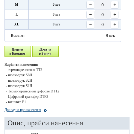
−
+
M
0 шт
−
+
L
0 шт
−
+
XL
0 шт
Всього:
0
шт.
Варіанти нанесення:
- термоперенесення ТТ2
- шовкодрук S8H
- шовкодрук S2H
- шовкодрук S1H
- Термоперенесення цифрове DTT2
- Цифровий трансфер DTF3
- вишивка E1
Докладно про нанесення
Опис, прайси нанесення