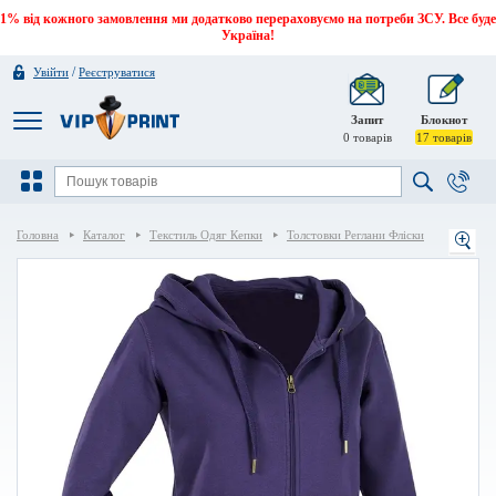
1% від кожного замовлення ми додатково перераховуємо на потреби ЗСУ. Все буде
Україна!
/
Увійти
Реєструватися
Запит
Блокнот
0
товарів
17
товарів
Головна
Каталог
Текстиль Одяг Кепки
Толстовки Реглани Фліски