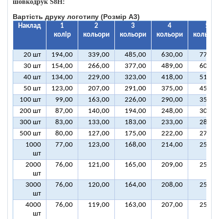
шовкодрук S8H:
Вартість друку логотипу (Розмір А3)
Наклад
1
2
3
4
5
колір
кольори
кольори
кольори
кольорі
20 шт
194,00
339,00
485,00
630,00
776,0
30 шт
154,00
266,00
377,00
489,00
600,0
40 шт
134,00
229,00
323,00
418,00
512,0
50 шт
123,00
207,00
291,00
375,00
459,0
100 шт
99,00
163,00
226,00
290,00
354,0
200 шт
87,00
140,00
194,00
248,00
301,0
300 шт
83,00
133,00
183,00
233,00
284,0
500 шт
80,00
127,00
175,00
222,00
270,0
1000
77,00
123,00
168,00
214,00
259,0
шт
2000
76,00
121,00
165,00
209,00
254,0
шт
3000
76,00
120,00
164,00
208,00
252,0
шт
4000
76,00
119,00
163,00
207,00
251,0
шт