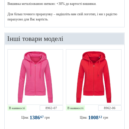
Вишивка металізованою ниткою: +30% до вартості вишивки.
Для більш точного прорахунку – надішліть нам свій логотип, і ми з радістю
порахуємо для Вас вартість.
Інші товари моделі
В наявності
8962-07
В наявності
8962-06
1386
1008
67
12
Ціна:
грн
Ціна:
грн