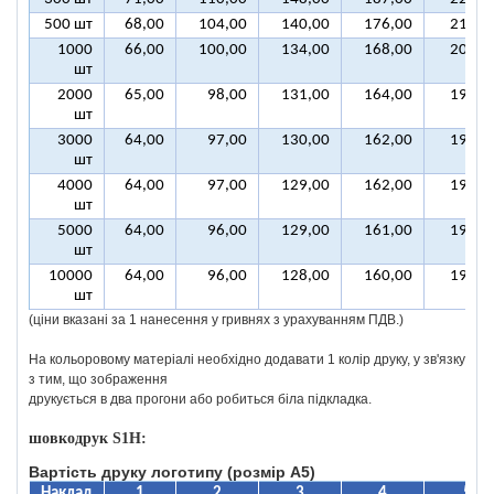
500 шт
68,00
104,00
140,00
176,00
212,0
1000
66,00
100,00
134,00
168,00
202,0
шт
2000
65,00
98,00
131,00
164,00
197,0
шт
3000
64,00
97,00
130,00
162,00
195,0
шт
4000
64,00
97,00
129,00
162,00
194,0
шт
5000
64,00
96,00
129,00
161,00
193,0
шт
10000
64,00
96,00
128,00
160,00
192,0
шт
(ціни вказані за 1 нанесення у гривнях з урахуванням ПДВ.)
На кольоровому матеріалі необхідно додавати 1 колір друку, у зв'язку
з тим, що зображення
друкується в два прогони або робиться біла підкладка.
шовкодрук S1H:
Вартість друку логотипу (розмір А5)
Наклад
1
2
3
4
5