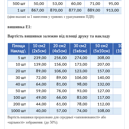
500 шт
50,00
53,00
60,00
71,00
95,00
1
1 шт
867,00
870,00
877,00
889,00
913,00
9
(ціни вказані за 1 нанесення у гривнях з урахуванням ПДВ)
вишивка E1:
Вартість вишивки залежно від площі друку та накладу
Площа
10 см2
20 см2
30 см2
50 см2
100 с
Наклад\
(2х5см)
(4х5см)
(5х6см)
(5х10см)
(10х10
5 шт
239,00
256,00
274,00
308,00
393
10 шт
139,00
156,00
173,00
207,00
292
20 шт
89,00
106,00
123,00
157,00
242
30 шт
72,00
89,00
106,00
140,00
226
40 шт
64,00
81,00
98,00
132,00
217
50 шт
59,00
76,00
93,00
127,00
212
100 шт
49,00
66,00
83,00
117,00
202
200 шт
44,00
61,00
78,00
112,00
197
1000 шт
40,00
57,00
74,00
108,00
193
Вартість вишивки прораховано для середньої «заповнюваності» або
«щільності» зображення. (до 50%).