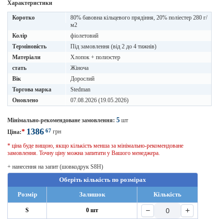
Характеристики
Коротко
80% бавовна кільцевого прядіння, 20% поліестер 280 г/
м2
Колір
фіолетовий
Терміновість
Під замовлення (від 2 до 4 тижнів)
Матеріали
Хлопок + полиэстер
стать
Жіноча
Вік
Дорослий
Торгова марка
Stedman
Оновлено
07.08.2026 (19.05.2026)
5
Мінімально-рекомендоване замовлення:
шт
1386
67
*
грн
Ціна:
* ціна буде вищою, якщо кількість менша за мінімально-рекомендоване
замовлення. Точну ціну можна запитати у Вашого менеджера.
+ нанесення на запит (шовкодрук S8H)
Оберіть кількість по розмірах
Розмір
Залишок
Кількість
−
+
S
0 шт