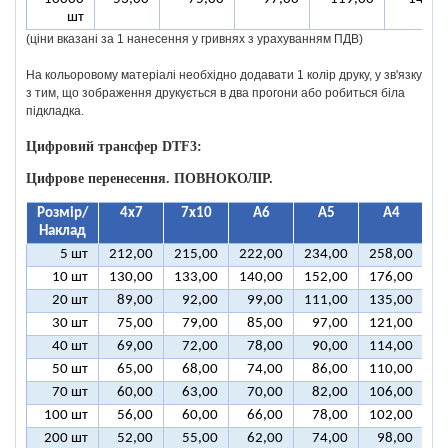
шт
(ціни вказані за 1 нанесення у гривнях з урахуванням ПДВ)
На кольоровому матеріалі необхідно додавати 1 колір друку, у зв'язку
з тим, що зображення друкується в два прогони або робиться біла
підкладка.
Цифровий трансфер DTF3:
Цифрове перенесення. ПОВНОКОЛІР.
Розмір/
4х7
7х10
А6
А5
А4
Наклад
5 шт
212,00
215,00
222,00
234,00
258,00
3
10 шт
130,00
133,00
140,00
152,00
176,00
2
20 шт
89,00
92,00
99,00
111,00
135,00
1
30 шт
75,00
79,00
85,00
97,00
121,00
1
40 шт
69,00
72,00
78,00
90,00
114,00
1
50 шт
65,00
68,00
74,00
86,00
110,00
1
70 шт
60,00
63,00
70,00
82,00
106,00
1
100 шт
56,00
60,00
66,00
78,00
102,00
1
200 шт
52,00
55,00
62,00
74,00
98,00
1