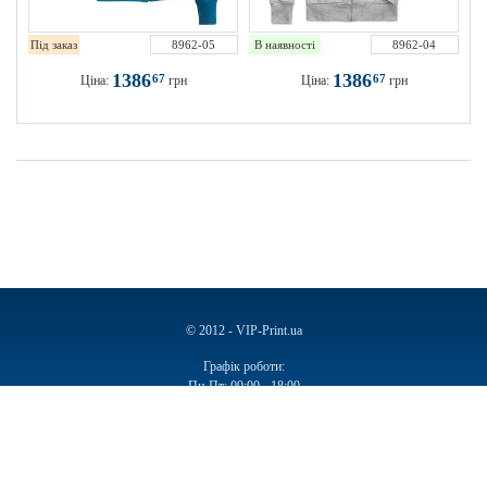
Під заказ
8962-05
В наявності
8962-04
1386
1386
67
67
Ціна:
грн
Ціна:
грн
© 2012 - VIP-Print.ua
Графік роботи:
Пн-Пт: 09:00 - 18:00
Сб, Нд: Вихідний
Ручки
Блокноти
Календарі
Чашки
Пакети
Пакети паперові
Ручки подарункові
Щоденники