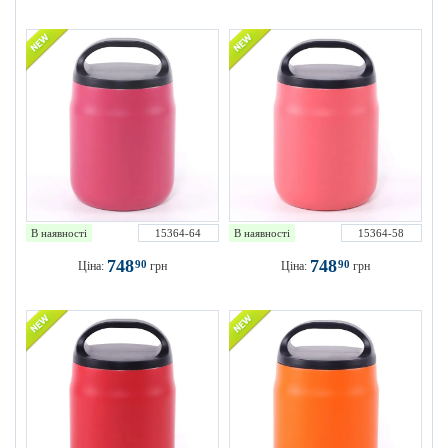
В наявності
15364-64
В наявності
15364-58
748
748
90
90
Ціна:
грн
Ціна:
грн