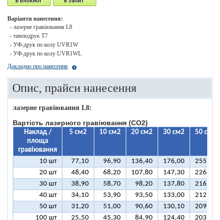
Варіанти нанесення:
- лазерне гравіювання L8
- тамподрук T7
- УФ-друк по колу UVR1W
- УФ-друк по колу UVR1WL
Докладно про нанесення
Опис, прайси нанесення
лазерне гравіювання L8:
Вартість лазерного гравіювання (CO2)
Наклад /
5 см2
10 см2
20 см2
30 см2
50 см2
площа
гравіювання
10 шт
77,10
96,90
136,40
176,00
255,10
20 шт
48,40
68,20
107,80
147,30
226,50
30 шт
38,90
58,70
98,20
137,80
216,90
40 шт
34,10
53,90
93,50
133,00
212,10
50 шт
31,20
51,00
90,60
130,10
209,30
100 шт
25,50
45,30
84,90
124,40
203,50