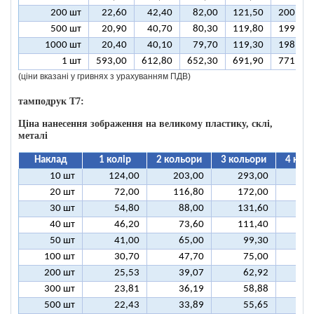
200 шт
22,60
42,40
82,00
121,50
200,70
500 шт
20,90
40,70
80,30
119,80
199,00
1000 шт
20,40
40,10
79,70
119,30
198,40
1 шт
593,00
612,80
652,30
691,90
771,00
(ціни вказані у гривнях з урахуванням ПДВ)
тамподрук T7:
Ціна нанесення зображення на великому пластику, склі,
металі
Наклад
1 колір
2 кольори
3 кольори
4 кол
10 шт
124,00
203,00
293,00
37
20 шт
72,00
116,80
172,00
21
30 шт
54,80
88,00
131,60
16
40 шт
46,20
73,60
111,40
13
50 шт
41,00
65,00
99,30
12
100 шт
30,70
47,70
75,00
9
200 шт
25,53
39,07
62,92
7
300 шт
23,81
36,19
58,88
7
500 шт
22,43
33,89
55,65
6