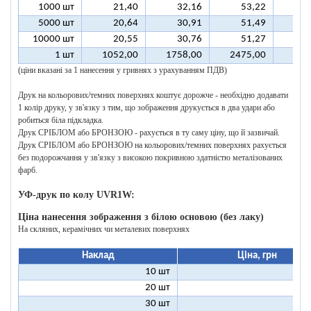
1000 шт
21,40
32,16
53,22
6
5000 шт
20,64
30,91
51,49
6
10000 шт
20,55
30,76
51,27
6
1 шт
1052,00
1758,00
2475,00
318
(ціни вказані за 1 нанесення у гривнях з урахуванням ПДВ)
Друк на кольорових/темних поверхнях коштує дорожче - необхідно додавати
1 колір друку, у зв'язку з тим, що зображення друкується в два удари або
робиться біла підкладка.
Друк СРІБЛОМ або БРОНЗОЮ - рахується в ту саму ціну, що й зазвичай.
Друк СРІБЛОМ або БРОНЗОЮ на кольорових/темних поверхнях рахується
без подорожчання у зв'язку з високою покривною здатністю металізованих
фарб.
УФ-друк по колу UVR1W:
Ціна нанесення зображення з білою основою (без лаку)
На скляних, керамічних чи металевих поверхнях
Наклад
Ціна, грн
10 шт
25
20 шт
16
30 шт
12