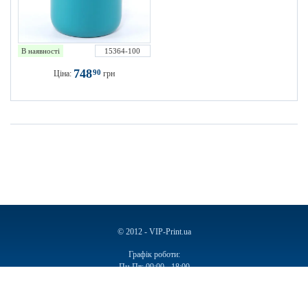
В наявності
15364-100
748
90
Ціна:
грн
© 2012 - VIP-Print.ua
Графік роботи:
Пн-Пт: 09:00 - 18:00
Сб, Нд: Вихідний
Ручки
Блокноти
Календарі
Чашки
Пакети
Пакети паперові