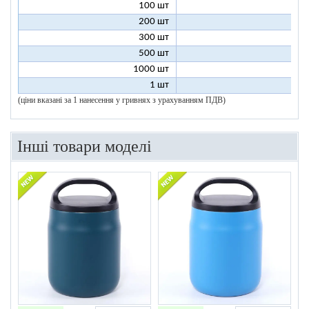
100 шт
9
200 шт
8
300 шт
8
500 шт
8
1000 шт
8
1 шт
200
(ціни вказані за 1 нанесення у гривнях з урахуванням ПДВ)
Інші товари моделі