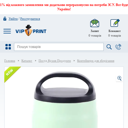
1% від кожного замовлення ми додатково перераховуємо на потреби ЗСУ. Все буде
Україна!
/
Увійти
Реєструватися
Запит
Блокнот
0
товарів
0
товарів
Головна
Каталог
Посуд Кухня Продукти
Контейнери для зберігання