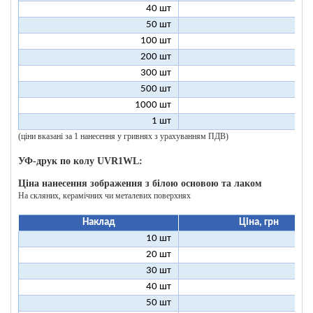
40 шт
11
50 шт
10
100 шт
8
200 шт
7
300 шт
7
500 шт
6
1000 шт
6
1 шт
199
(ціни вказані за 1 нанесення у гривнях з урахуванням ПДВ)
УФ-друк по колу UVR1WL:
Ціна нанесення зображення з білою основою та лаком
На скляних, керамічних чи металевих поверхнях
Наклад
Ціна, грн
10 шт
27
20 шт
17
30 шт
14
40 шт
12
50 шт
11