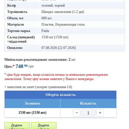
Колір
зелений, чорний
Терміновість
Швидке замовлення (1-2 дні)
Объем, мл
600 мл
Матеріали
Пластик, Нержавеющая сталь
Торгова марка
Paida
Склад (швидкий)
1530 шт (1530 шт)
+віддалений
Оновлено
07.08.2026 [22.07.2026]
2
Мінімально-рекомендоване замовлення:
шт
748
90
*
грн
Ціна:
* ціна буде вищою, якщо кількість менша за мінімально-рекомендоване
замовлення. Точну ціну можна запитати у Вашого менеджера.
+ нанесення на запит (лазерне гравіювання L8)
Оберіть кількість
Залишок
Кількість
−
+
1530 шт (1530 шт)