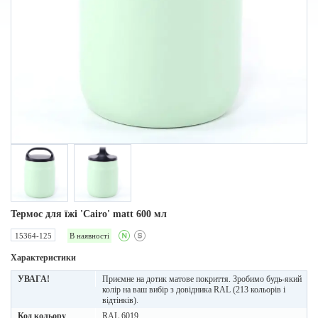
Термос для їжі 'Cairo' matt 600 мл
15364-125
В наявності
Характеристики
УВАГА!
Приємне на дотик матове покриття. Зробимо будь-який
колір на ваш вибір з довідника RAL (213 кольорів і
відтінків).
Код кольору
RAL 6019