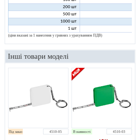
200 шт
500 шт
1000 шт
1 шт
96
(ціни вказані за 1 нанесення у гривнях з урахуванням ПДВ)
Інші товари моделі
Під заказ
4510-05
В наявності
4510-03