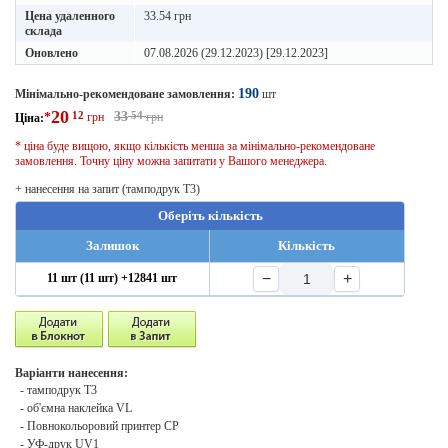
Цена удаленного
33.54 грн
склада
Оновлено
07.08.2026 (29.12.2023) [29.12.2023]
190
Мінімально-рекомендоване замовлення:
шт
20
12
33
54
*
грн
грн
Ціна:
* ціна буде вищою, якщо кількість менша за мінімально-рекомендоване
замовлення. Точну ціну можна запитати у Вашого менеджера.
+ нанесення на запит (тамподрук T3)
Оберіть кількість
Залишок
Кількість
−
+
11 шт (11 шт) +12841 шт
Варіанти нанесення:
- тамподрук T3
- об'ємна наклейка VL
- Повнокольоровий принтер CP
- УФ-друк UV1