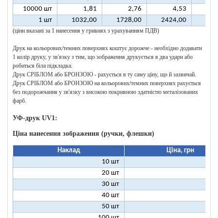
10000 шт
1,81
2,76
4,53
1 шт
1032,00
1728,00
2424,00
312
(ціни вказані за 1 нанесення у гривнях з урахуванням ПДВ)
Друк на кольорових/темних поверхнях коштує дорожче - необхідно додавати
1 колір друку, у зв'язку з тим, що зображення друкується в два удари або
робиться біла підкладка.
Друк СРІБЛОМ або БРОНЗОЮ - рахується в ту саму ціну, що й зазвичай.
Друк СРІБЛОМ або БРОНЗОЮ на кольорових/темних поверхнях рахується
без подорожчання у зв'язку з високою покривною здатністю металізованих
фарб.
УФ-друк UV1:
Ціна нанесення зображення (ручки, флешки)
Наклад
Ціна, грн
10 шт
9
20 шт
4
30 шт
3
40 шт
2
50 шт
2
100 шт
1