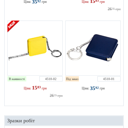
15
35
83
92
Ціна:
грн
Ціна:
грн
26
38
грн
В наявності
4510-02
Під заказ
4510-01
15
83
35
92
Ціна:
грн
Ціна:
грн
26
39
грн
Зразки робіт