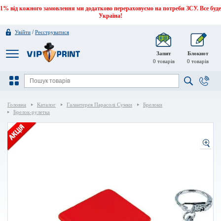
1% від кожного замовлення ми додатково перераховуємо на потреби ЗСУ. Все буде
Україна!
/
Увійти
Реєструватися
Запит
Блокнот
0
товарів
0
товарів
Головна
Каталог
Галантерея Парасолі Сумки
Брелоки
Брелок-рулетка