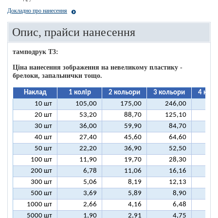
Докладно про нанесення
Опис, прайси нанесення
тамподрук T3:
Ціна нанесення зображення на невеликому пластику -
брелоки, запальнички тощо.
Наклад
1 колір
2 кольори
3 кольори
4 кол
10 шт
105,00
175,00
246,00
31
20 шт
53,20
88,70
125,10
16
30 шт
36,00
59,90
84,70
10
40 шт
27,40
45,60
64,60
8
50 шт
22,20
36,90
52,50
6
100 шт
11,90
19,70
28,30
3
200 шт
6,78
11,06
16,16
2
300 шт
5,06
8,19
12,13
1
500 шт
3,69
5,89
8,90
1
1000 шт
2,66
4,16
6,48
5000 шт
1,90
2,91
4,75