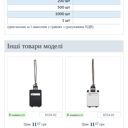
200 шт
1
500 шт
1
1000 шт
1
1 шт
96
(ціни вказані за 1 нанесення у гривнях з урахуванням ПДВ)
Інші товари моделі
В наявності
6554-02
В наявності
6554-01
11
11
17
17
Ціна:
грн
Ціна:
грн