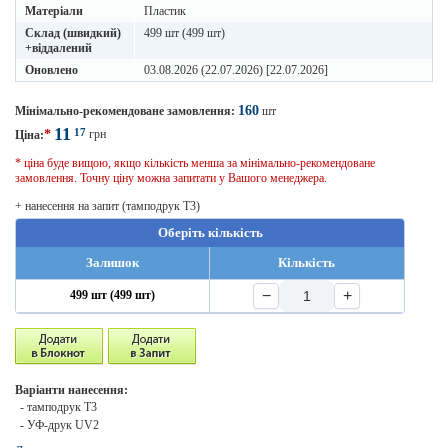
Матеріали
Пластик
Склад (швидкий)
499 шт (499 шт)
+віддалений
Оновлено
03.08.2026 (22.07.2026) [22.07.2026]
160
Мінімально-рекомендоване замовлення:
шт
11
17
*
грн
Ціна:
* ціна буде вищою, якщо кількість менша за мінімально-рекомендоване
замовлення. Точну ціну можна запитати у Вашого менеджера.
+ нанесення на запит (тамподрук T3)
Оберіть кількість
Залишок
Кількість
−
+
499 шт (499 шт)
Варіанти нанесення:
- тамподрук T3
- УФ-друк UV2