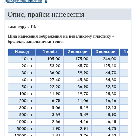
Докладно про нанесення
Опис, прайси нанесення
тамподрук T3:
Ціна нанесення зображення на невеликому пластику -
брелоки, запальнички тощо.
Наклад
1 колір
2 кольори
3 кольори
4 кол
10 шт
105,00
175,00
246,00
31
20 шт
53,20
88,70
125,10
16
30 шт
36,00
59,90
84,70
10
40 шт
27,40
45,60
64,60
8
50 шт
22,20
36,90
52,50
6
100 шт
11,90
19,70
28,30
3
200 шт
6,78
11,06
16,16
2
300 шт
5,06
8,19
12,13
1
500 шт
3,69
5,89
8,90
1
1000 шт
2,66
4,16
6,48
5000 шт
1,90
2,91
4,75
10000 шт
1,81
2,76
4,53