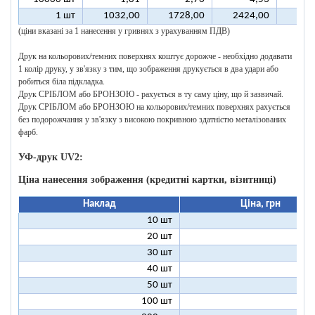
1 шт
1032,00
1728,00
2424,00
312
(ціни вказані за 1 нанесення у гривнях з урахуванням ПДВ)
Друк на кольорових/темних поверхнях коштує дорожче - необхідно додавати
1 колір друку, у зв'язку з тим, що зображення друкується в два удари або
робиться біла підкладка.
Друк СРІБЛОМ або БРОНЗОЮ - рахується в ту саму ціну, що й зазвичай.
Друк СРІБЛОМ або БРОНЗОЮ на кольорових/темних поверхнях рахується
без подорожчання у зв'язку з високою покривною здатністю металізованих
фарб.
УФ-друк UV2:
Ціна нанесення зображення (кредитні картки, візитниці)
Наклад
Ціна, грн
10 шт
9
20 шт
5
30 шт
3
40 шт
3
50 шт
2
100 шт
2