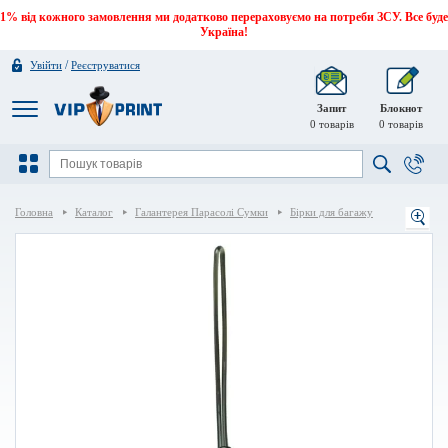
1% від кожного замовлення ми додатково перераховуємо на потреби ЗСУ. Все буде
Україна!
/
Увійти
Реєструватися
Запит
Блокнот
0
товарів
0
товарів
Головна
Каталог
Галантерея Парасолі Сумки
Бірки для багажу