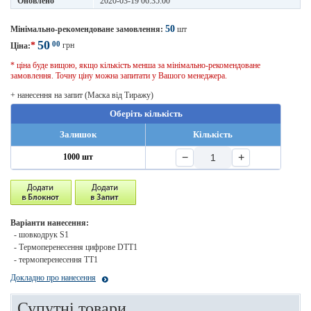
Оновлено
2020-03-19 06:35:00
50
Мінімально-рекомендоване замовлення:
шт
50
00
*
грн
Ціна:
* ціна буде вищою, якщо кількість менша за мінімально-рекомендоване
замовлення. Точну ціну можна запитати у Вашого менеджера.
+ нанесення на запит (Маска від Тиражу)
Оберіть кількість
Залишок
Кількість
−
+
1000 шт
Варіанти нанесення:
- шовкодрук S1
- Термоперенесення цифрове DTT1
- термоперенесення TT1
Докладно про нанесення
Супутні товари