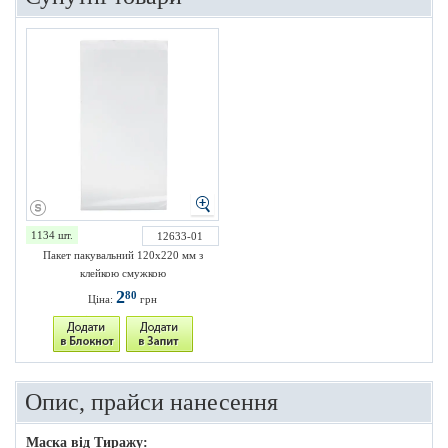
1134 шт.
12633-01
Пакет пакувальний 120х220 мм з
клейкою смужкою
2
80
Ціна:
грн
Опис, прайси нанесення
Маска від Тиражу: