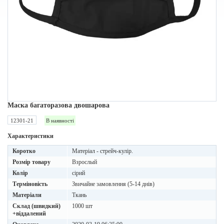
Маска багаторазова двошарова
12301-21
В наявності
Характеристики
Коротко
Матеріал - стрейч-кулір.
Розмір товару
Взрослый
Колір
сірий
Терміновість
Звичайне замовлення (5-14 днів)
Матеріали
Ткань
Склад (швидкий)
1000 шт
+віддалений