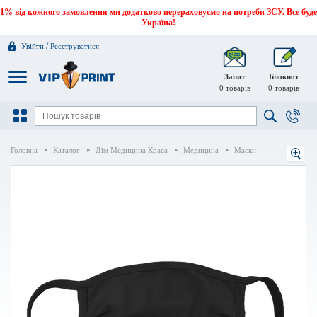
1% від кожного замовлення ми додатково перераховуємо на потреби ЗСУ. Все буде
Україна!
/
Увійти
Реєструватися
Запит
Блокнот
0
товарів
0
товарів
Головна
Каталог
Дім Медицина Краса
Медицина
Маски