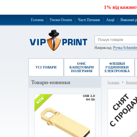
1% від кожног
Головна
Умови Оплата
Часті Питання
Акції
Виконані 
Наприклад:
Ручка Schneide
ОФІС
ФЛЕШКИ
УСІ ТОВАРИ
КАНЦТОВАРИ
ГОДИННИКИ
ПОЛІГРАФІЯ
ЕЛЕКТРОНІКА
Товари-новинки
Головна
Катало