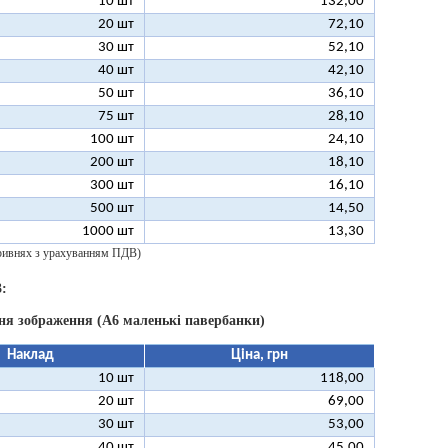
10 шт
132,00
20 шт
72,10
30 шт
52,10
40 шт
42,10
50 шт
36,10
75 шт
28,10
100 шт
24,10
200 шт
18,10
300 шт
16,10
500 шт
14,50
1000 шт
13,30
 гривнях з урахуванням ПДВ)
:
ня зображення (А6 маленькі павербанки)
Наклад
Ціна, грн
10 шт
118,00
20 шт
69,00
30 шт
53,00
40 шт
45,00