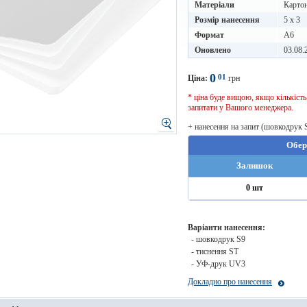
Матеріали
Карто
Розмір нанесення
5 x 3
Формат
A6
Оновлено
03.08.
0
01
Ціна:
грн
* ціна буде вищою, якщо кількіст
запитати у Вашого менеджера.
+ нанесення на запит (шовкодрук 
Обер
Залишок
0 шт
Варіанти нанесення:
- шовкодрук S9
- тиснення ST
- УФ-друк UV3
Докладно про нанесення