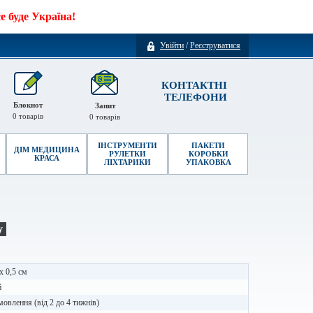
 буде Україна!
Увійти
/
Реєструватися
КОНТАКТНІ
ТЕЛЕФОНИ
Блокнот
Запит
0
товарів
0
товарів
ІНСТРУМЕНТИ
ПАКЕТИ
ДІМ МЕДИЦИНА
РУЛЕТКИ
КОРОБКИ
КРАСА
ЛІХТАРИКИ
УПАКОВКА
у
 x 0,5 см
й
мовлення (від 2 до 4 тижнів)