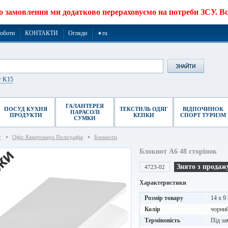
о замовлення ми додатково перераховуємо на потреби ЗСУ. Все
роботи
КОНТАКТИ
Огляди
➧ru
r K15
ГАЛАНТЕРЕЯ
ПОСУД КУХНЯ
ТЕКСТИЛЬ ОДЯГ
ВІДПОЧИНОК
ПАРАСОЛІ
ПРОДУКТИ
КЕПКИ
СПОРТ ТУРИЗМ
СУМКИ
г
Офіс Канцтовари Поліграфія
Блокноти
Блокнот А6 48 сторінок
Знято з продаж
4723-02
Характеристики
Розмір товару
14 x 9
Колір
чорни
Терміновість
Під за