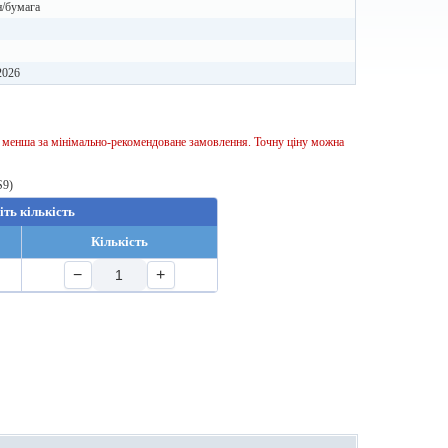
н/бумага
2026
ь менша за мінімально-рекомендоване замовлення. Точну ціну можна
S9)
іть кількість
Кількість
−
+