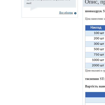
Опис, п
mail.
шовкодрук S
Все обзоры
Ціна нанесення з
Наклад
100 шт
200 шт
300 шт
500 шт
750 шт
1000 шт
2000 шт
Ціни вказані в гр
тиснення ST:
Вартість нан