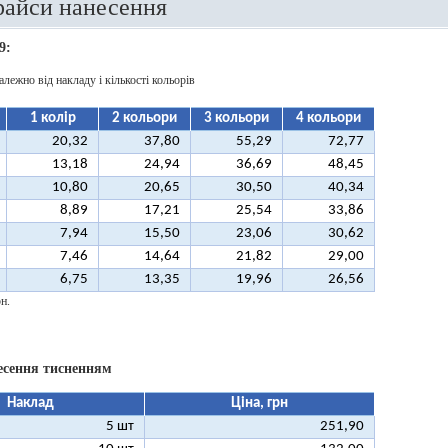
райси нанесення
9:
алежно від накладу і кількості кольорів
1 колір
2 кольори
3 кольори
4 кольори
20,32
37,80
55,29
72,77
13,18
24,94
36,69
48,45
10,80
20,65
30,50
40,34
8,89
17,21
25,54
33,86
7,94
15,50
23,06
30,62
7,46
14,64
21,82
29,00
6,75
13,35
19,96
26,56
н.
есення тисненням
Наклад
Ціна, грн
5 шт
251,90