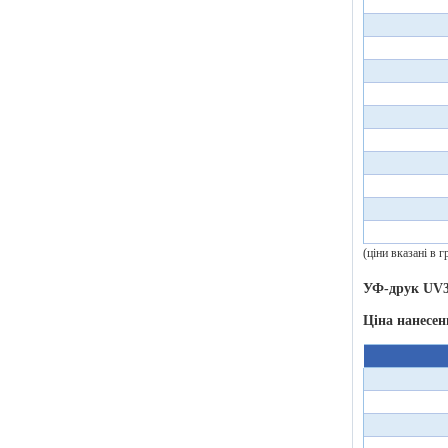
(ціни вказані в
УФ-друк UV3
Ціна нанесен