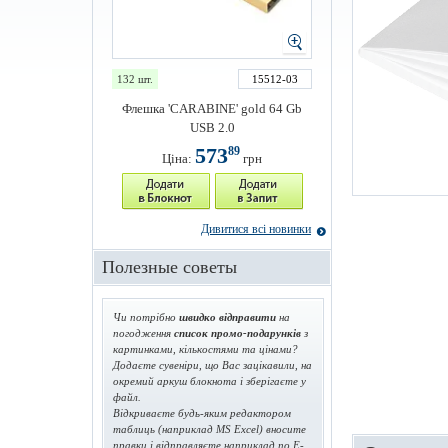
132 шт.
15512-03
Флешка 'CARABINE' gold 64 Gb
USB 2.0
573
89
Ціна:
грн
Дивитися всі новинки
Полезные советы
Чи потрібно
швидко відправити
на
погодження
список промо-подарунків
з
картинками, кількостями та цінами?
Додаєте сувеніри, що Вас зацікавили, на
окремий аркуш блокнота і зберігаєте у
файл.
Відкриваєте будь-яким редактором
таблиць (наприклад MS Excel) вносите
правки і відправляєте наприклад по E-