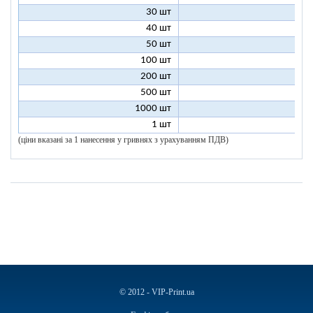
30 шт
5
40 шт
4
50 шт
4
100 шт
3
200 шт
3
500 шт
2
1000 шт
2
1 шт
96
(ціни вказані за 1 нанесення у гривнях з урахуванням ПДВ)
© 2012 - VIP-Print.ua