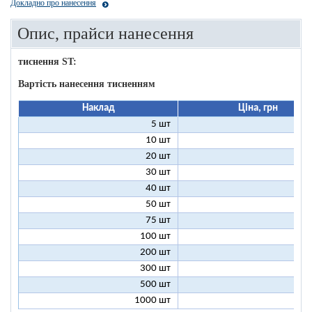
Докладно про нанесення
Опис, прайси нанесення
тиснення ST:
Вартість нанесення тисненням
Наклад
Ціна, грн
5 шт
25
10 шт
13
20 шт
7
30 шт
5
40 шт
4
50 шт
3
75 шт
2
100 шт
2
200 шт
1
300 шт
1
500 шт
1
1000 шт
1