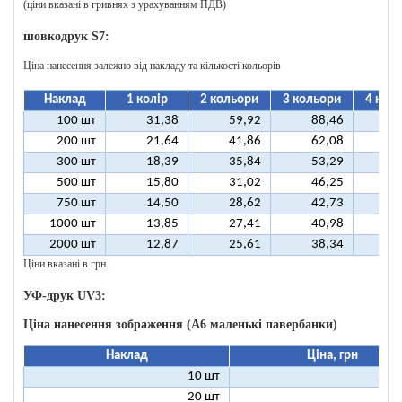
(ціни вказані в гривнях з урахуванням ПДВ)
шовкодрук S7:
Ціна нанесення залежно від накладу та кількості кольорів
Наклад
1 колір
2 кольори
3 кольори
4 кол
100 шт
31,38
59,92
88,46
11
200 шт
21,64
41,86
62,08
8
300 шт
18,39
35,84
53,29
7
500 шт
15,80
31,02
46,25
6
750 шт
14,50
28,62
42,73
5
1000 шт
13,85
27,41
40,98
5
2000 шт
12,87
25,61
38,34
5
Ціни вказані в грн.
УФ-друк UV3:
Ціна нанесення зображення (А6 маленькі павербанки)
Наклад
Ціна, грн
10 шт
11
20 шт
6