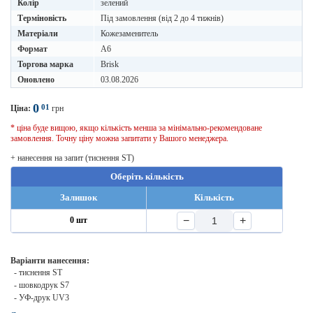
Колір
зелений
Терміновість
Під замовлення (від 2 до 4 тижнів)
Матеріали
Кожезаменитель
Формат
A6
Торгова марка
Brisk
Оновлено
03.08.2026
0
01
Ціна:
грн
* ціна буде вищою, якщо кількість менша за мінімально-рекомендоване
замовлення. Точну ціну можна запитати у Вашого менеджера.
+ нанесення на запит (тиснення ST)
Оберіть кількість
Залишок
Кількість
−
+
0 шт
Варіанти нанесення:
- тиснення ST
- шовкодрук S7
- УФ-друк UV3