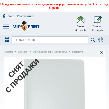
1% від кожного замовлення ми додатково перераховуємо на потреби ЗСУ. Все буде
Україна!
/
Увійти
Реєструватися
Запит
Блокнот
0
товарів
0
товарів
Головна
Каталог
Офіс Канцтовари Поліграфія
Блокноти