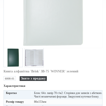
Книга алфавітна 'Brisk' ЗВ-75 'WINNER' зелений
Знято з продажу
6008-01
Характеристики
Коротко
Блок: 64л. папір 70 г/м2. Сторінки для записів з абеткою.
Чисті незапечатані форзаци. Закруглені куточки блоку.
Розмір товару
86х153мм