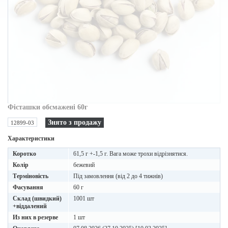
Фісташки обсмажені 60г
Знято з продажу
12899-03
Характеристики
Коротко
61,5 г +-1,5 г. Вага може трохи відрізнятися.
Колір
бежевий
Терміновість
Під замовлення (від 2 до 4 тижнів)
Фасування
60 г
Склад (швидкий)
1001 шт
+віддалений
Из них в резерве
1 шт