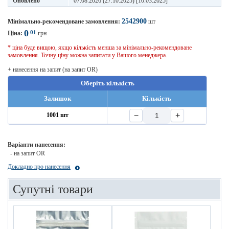
Оновлено
07.08.2026 (27.10.2025) [10.03.2025]
2542900
Мінімально-рекомендоване замовлення:
шт
0
01
Ціна:
грн
* ціна буде вищою, якщо кількість менша за мінімально-рекомендоване
замовлення. Точну ціну можна запитати у Вашого менеджера.
+ нанесення на запит (на запит OR)
Оберіть кількість
Залишок
Кількість
−
+
1001 шт
Варіанти нанесення:
- на запит OR
Докладно про нанесення
Супутні товари