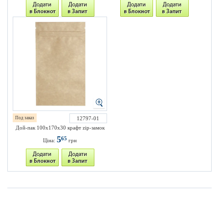
Под заказ
12797-01
Дой-пак 100х170х30 крафт zip-замок
5
65
Ціна:
грн