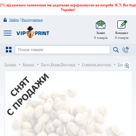
1% від кожного замовлення ми додатково перераховуємо на потреби ЗСУ. Все буде
Україна!
/
Увійти
Реєструватися
Запит
Блокнот
0
товарів
0
товарів
Головна
Каталог
Посуд Кухня Продукти
Сувенірні продукти
Горіхи