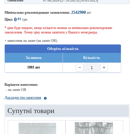
Оновлено
07.08.2026 (27.10.2025) [10.03.2025]
2542900
Мінімально-рекомендоване замовлення:
шт
0
01
Ціна:
грн
* ціна буде вищою, якщо кількість менша за мінімально-рекомендоване
замовлення. Точну ціну можна запитати у Вашого менеджера.
+ нанесення на запит (на запит OR)
Оберіть кількість
Залишок
Кількість
−
+
1001 шт
Варіанти нанесення:
- на запит OR
Докладно про нанесення
Супутні товари