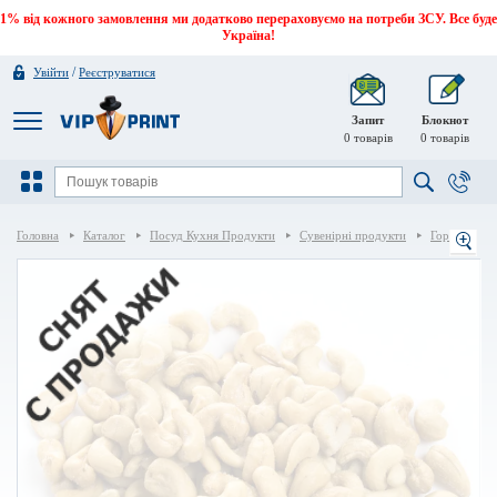
1% від кожного замовлення ми додатково перераховуємо на потреби ЗСУ. Все буде
Україна!
/
Увійти
Реєструватися
Запит
Блокнот
0
товарів
0
товарів
Головна
Каталог
Посуд Кухня Продукти
Сувенірні продукти
Горіхи