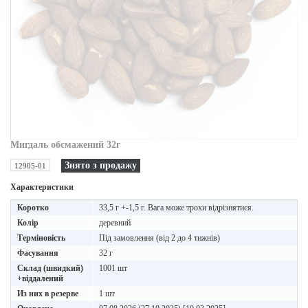
Мигдаль обсмажений 32г
Знято з продажу
12905-01
Характеристики
Коротко
33,5 г +-1,5 г. Вага може трохи відрізнятися.
Колір
деревний
Терміновість
Під замовлення (від 2 до 4 тижнів)
Фасування
32 г
Склад (швидкий)
1001 шт
+віддалений
Из них в резерве
1 шт