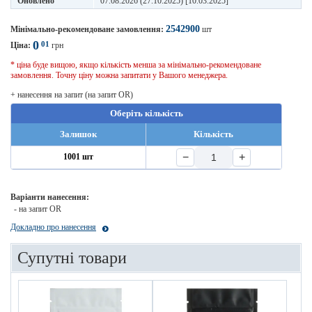
Оновлено
07.08.2026 (27.10.2025) [10.03.2025]
2542900
Мінімально-рекомендоване замовлення:
шт
0
01
Ціна:
грн
* ціна буде вищою, якщо кількість менша за мінімально-рекомендоване
замовлення. Точну ціну можна запитати у Вашого менеджера.
+ нанесення на запит (на запит OR)
Оберіть кількість
Залишок
Кількість
−
+
1001 шт
Варіанти нанесення:
- на запит OR
Докладно про нанесення
Супутні товари