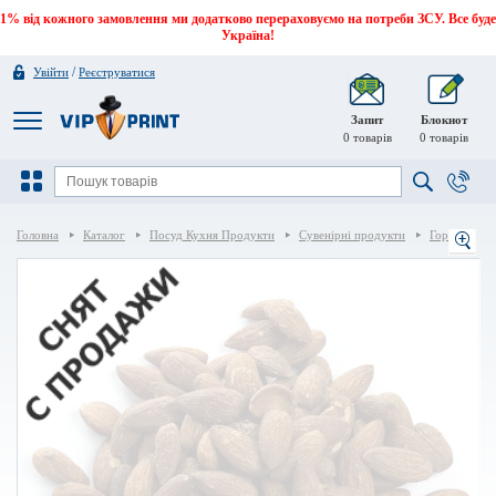
1% від кожного замовлення ми додатково перераховуємо на потреби ЗСУ. Все буде
Україна!
/
Увійти
Реєструватися
Запит
Блокнот
0
товарів
0
товарів
Головна
Каталог
Посуд Кухня Продукти
Сувенірні продукти
Горіхи