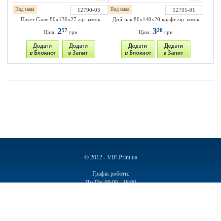
Под заказ
12790-03
Под заказ
12791-01
Пакет Саше 80х130х27 zip-замок
Дой-пак 80х140х20 крафт zip-замок
2
3
57
20
Ціна:
грн
Ціна:
грн
© 2012 - VIP-Print.ua
Графік роботи:
Пн-Пт: 09:00 - 18:00
Сб, Нд: Вихідний
Ручки
Блокноти
Календарі
Чашки
Пакети
Пакети паперові
Ручки подарункові
Щоденники