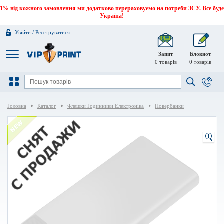
1% від кожного замовлення ми додатково перераховуємо на потреби ЗСУ. Все буде
Україна!
/
Увійти
Реєструватися
Запит
Блокнот
0
товарів
0
товарів
Головна
Каталог
Флешки Годинники Електроніка
Повербанки