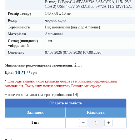
Выход: 1) Type-C 4.65V-5V?3A,8.65-9V?2A,11.5-12V?
1.5A 2) USB 4.65V-5V?3A,8.65-9V?2A,11.5-12V?1.5A.
Розмір товару
140 х 68 х 16 мм
Колір
чорний, сірий
Терміновість
Під замовлення (від 2 до 4 тижнів)
Матеріали
Алюминий
Склад (швидкий)
1 шт
+віддалений
Оновлено
07.08.2026 (07.08.2026) [07.08.2026]
2
Мінімально-рекомендоване замовлення:
шт
1021
11
Ціна:
грн
* ціна буде вищою, якщо кількість менша за мінімально-рекомендоване
замовлення. Точну ціну можна запитати у Вашого менеджера.
+ нанесення на запит (лазерне гравіювання L4)
Оберіть кількість
Залишок
Кількість
−
+
1 шт