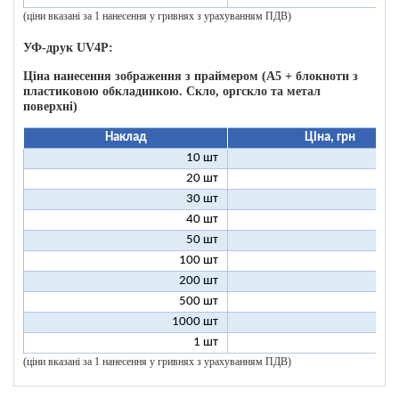
(ціни вказані за 1 нанесення у гривнях з урахуванням ПДВ)
УФ-друк UV4P:
Ціна нанесення зображення з праймером (А5 + блокноти з
пластиковою обкладинкою. Скло, оргскло та метал
поверхні)
Наклад
Ціна, грн
10 шт
16
20 шт
11
30 шт
11
40 шт
9
50 шт
9
100 шт
8
200 шт
8
500 шт
8
1000 шт
8
1 шт
99
(ціни вказані за 1 нанесення у гривнях з урахуванням ПДВ)