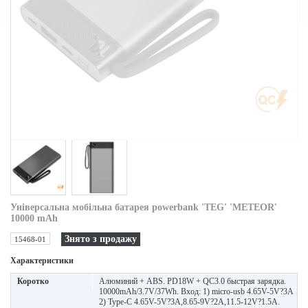
Універсальна мобільна батарея powerbank 'TEG' 'METEOR'
10000 mAh
Знято з продажу
15468-01
Характеристики
Коротко
Алюминий + ABS. PD18W + QC3.0 быстрая зарядка.
10000mAh/3.7V/37Wh. Вход: 1) micro-usb 4.65V-5V?3A
2) Type-C 4.65V-5V?3A,8.65-9V?2A,11.5-12V?1.5A.