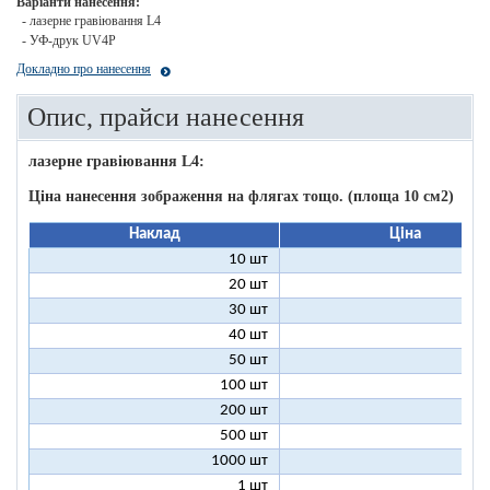
Варіанти нанесення:
- лазерне гравіювання L4
- УФ-друк UV4P
Докладно про нанесення
Опис, прайси нанесення
лазерне гравіювання L4:
Ціна нанесення зображення на флягах тощо. (площа 10 см2)
Наклад
Ціна
10 шт
7
20 шт
4
30 шт
3
40 шт
3
50 шт
3
100 шт
2
200 шт
2
500 шт
2
1000 шт
1
1 шт
61