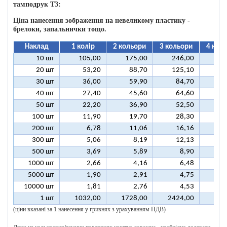
тамподрук T3:
Ціна нанесення зображення на невеликому пластику -
брелоки, запальнички тощо.
Наклад
1 колір
2 кольори
3 кольори
4 кол
10 шт
105,00
175,00
246,00
31
20 шт
53,20
88,70
125,10
16
30 шт
36,00
59,90
84,70
10
40 шт
27,40
45,60
64,60
8
50 шт
22,20
36,90
52,50
6
100 шт
11,90
19,70
28,30
3
200 шт
6,78
11,06
16,16
2
300 шт
5,06
8,19
12,13
1
500 шт
3,69
5,89
8,90
1
1000 шт
2,66
4,16
6,48
5000 шт
1,90
2,91
4,75
10000 шт
1,81
2,76
4,53
1 шт
1032,00
1728,00
2424,00
312
(ціни вказані за 1 нанесення у гривнях з урахуванням ПДВ)