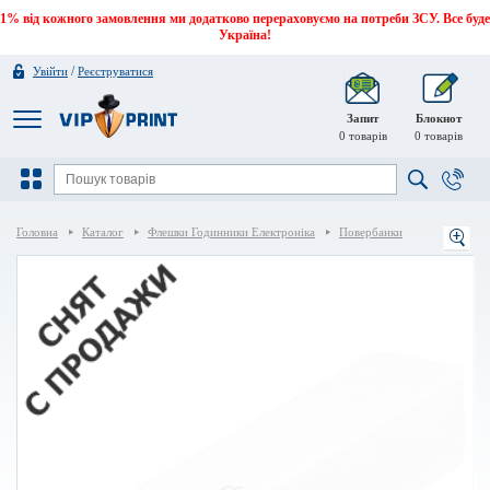
1% від кожного замовлення ми додатково перераховуємо на потреби ЗСУ. Все буде
Україна!
/
Увійти
Реєструватися
Запит
Блокнот
0
товарів
0
товарів
Головна
Каталог
Флешки Годинники Електроніка
Повербанки