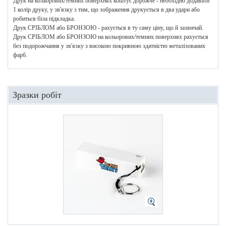
Друк на кольорових/темних поверхнях коштує дорожче - необхідно додавати
1 колір друку, у зв'язку з тим, що зображення друкується в два удари або
робиться біла підкладка.
Друк СРІБЛОМ або БРОНЗОЮ - рахується в ту саму ціну, що й зазвичай.
Друк СРІБЛОМ або БРОНЗОЮ на кольорових/темних поверхнях рахується
без подорожчання у зв'язку з високою покривною здатністю металізованих
фарб.
Зразки робіт