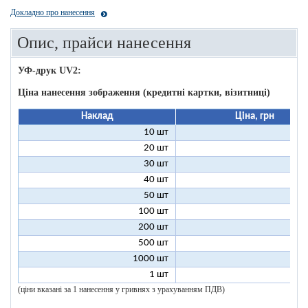
Докладно про нанесення
Опис, прайси нанесення
УФ-друк UV2:
Ціна нанесення зображення (кредитні картки, візитниці)
Наклад
Ціна, грн
10 шт
9
20 шт
5
30 шт
3
40 шт
3
50 шт
2
100 шт
2
200 шт
1
500 шт
1
1000 шт
1
1 шт
96
(ціни вказані за 1 нанесення у гривнях з урахуванням ПДВ)