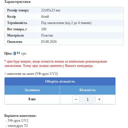
Характеристики
Розмір товару
22х95х23 мм
Колір
білий
Терміновість
Під замовлення (від 2 до 4 тижнів)
Вес товара, г
100
Матеріали
Пластик
Оновлено
03.08.2026
0
01
Ціна:
грн
* ціна буде вищою, якщо кількість менша за мінімально-рекомендоване
замовлення. Точну ціну можна запитати у Вашого менеджера.
+ нанесення на запит (УФ-друк UV2)
Оберіть кількість
Залишок
Кількість
−
+
0 шт
Варіанти нанесення:
- УФ-друк UV2
- тамподрук T3