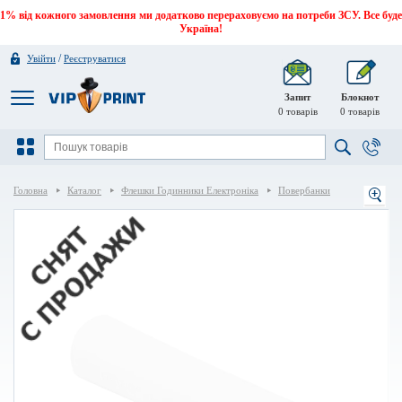
1% від кожного замовлення ми додатково перераховуємо на потреби ЗСУ. Все буде
Україна!
/
Увійти
Реєструватися
Запит
Блокнот
0
товарів
0
товарів
Головна
Каталог
Флешки Годинники Електроніка
Повербанки