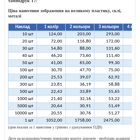
тамподрук T7:
Ціна нанесення зображення на великому пластику, склі,
металі
Наклад
1 колір
2 кольори
3 кольори
4 кол
10 шт
124,00
203,00
293,00
37
20 шт
72,00
116,80
172,00
21
30 шт
54,80
88,00
131,60
16
40 шт
46,20
73,60
111,40
13
50 шт
41,00
65,00
99,30
12
100 шт
30,70
47,70
75,00
9
200 шт
25,53
39,07
62,92
7
300 шт
23,81
36,19
58,88
7
500 шт
22,43
33,89
55,65
6
1000 шт
21,40
32,16
53,22
6
5000 шт
20,64
30,91
51,49
6
10000 шт
20,55
30,76
51,27
6
1 шт
1052,00
1758,00
2475,00
318
(ціни вказані за 1 нанесення у гривнях з урахуванням ПДВ)
Друк на кольорових/темних поверхнях коштує дорожче - необхідно додавати