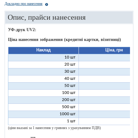
Докладно про нанесення
Опис, прайси нанесення
УФ-друк UV2:
Ціна нанесення зображення (кредитні картки, візитниці)
Наклад
Ціна, грн
10 шт
9
20 шт
5
30 шт
3
40 шт
3
50 шт
2
100 шт
2
200 шт
1
500 шт
1
1000 шт
1
1 шт
96
(ціни вказані за 1 нанесення у гривнях з урахуванням ПДВ)