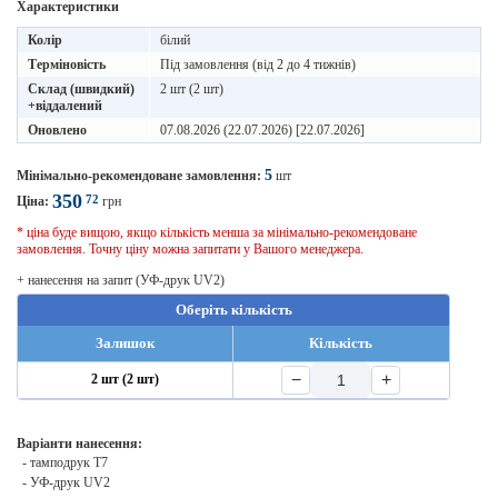
Характеристики
Колір
білий
Терміновість
Під замовлення (від 2 до 4 тижнів)
Склад (швидкий)
2 шт (2 шт)
+віддалений
Оновлено
07.08.2026 (22.07.2026) [22.07.2026]
5
Мінімально-рекомендоване замовлення:
шт
350
72
Ціна:
грн
* ціна буде вищою, якщо кількість менша за мінімально-рекомендоване
замовлення. Точну ціну можна запитати у Вашого менеджера.
+ нанесення на запит (УФ-друк UV2)
Оберіть кількість
Залишок
Кількість
−
+
2 шт (2 шт)
Варіанти нанесення:
- тамподрук T7
- УФ-друк UV2