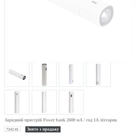
Зарядний пристрій Power bank 2600 мА / год 1A ліхтарик
Знято з продажу
7242-01