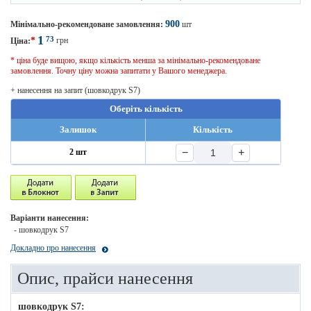
900
Мінімально-рекомендоване замовлення:
шт
1
73
*
грн
Ціна:
* ціна буде вищою, якщо кількість менша за мінімально-рекомендоване
замовлення. Точну ціну можна запитати у Вашого менеджера.
+ нанесення на запит (шовкодрук S7)
Оберіть кількість
Залишок
Кількість
−
+
2 шт
Варіанти нанесення:
- шовкодрук S7
Докладно про нанесення
Опис, прайси нанесення
шовкодрук S7: