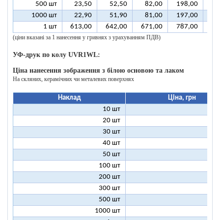
500 шт
23,50
52,50
82,00
198,00
39
1000 шт
22,90
51,90
81,00
197,00
39
1 шт
613,00
642,00
671,00
787,00
98
(ціни вказані за 1 нанесення у гривнях з урахуванням ПДВ)
УФ-друк по колу UVR1WL:
Ціна нанесення зображення з білою основою та лаком
На скляних, керамічних чи металевих поверхнях
Наклад
Ціна, грн
10 шт
27
20 шт
17
30 шт
14
40 шт
12
50 шт
11
100 шт
9
200 шт
8
300 шт
8
500 шт
8
1000 шт
8