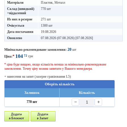
Матеріали
Пластик, Металл
Склад (швидкий)
770 шт
+віддалений
Из них в резерве
271 шт
Очікується
1300 шт
Дата постачання
19.08.2026
Оновлено
07.08.2026 (07.08.2026) [07.08.2026]
20
Мінімально-рекомендоване замовлення:
шт
104
72
*
грн
Ціна:
* ціна буде вищою, якщо кількість менша за мінімально-рекомендоване
замовлення. Точну ціну можна запитати у Вашого менеджера.
+ нанесення на запит (лазерне гравіювання L5)
Оберіть кількість
Залишок
Кількість
−
+
770 шт