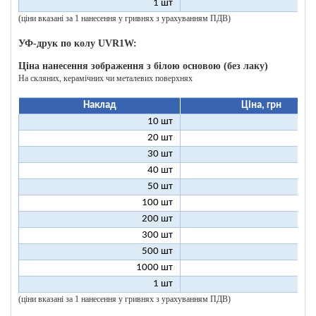
1 шт
200
(ціни вказані за 1 нанесення у гривнях з урахуванням ПДВ)
УФ-друк по колу UVR1W:
Ціна нанесення зображення з білою основою (без лаку)
На скляних, керамічних чи металевих поверхнях
Наклад
Ціна, грн
10 шт
25
20 шт
16
30 шт
12
40 шт
11
50 шт
10
100 шт
8
200 шт
7
300 шт
7
500 шт
6
1000 шт
6
1 шт
199
(ціни вказані за 1 нанесення у гривнях з урахуванням ПДВ)