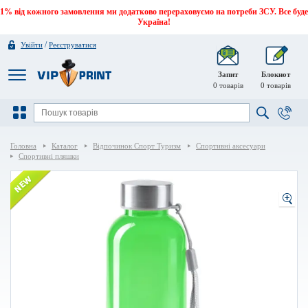
1% від кожного замовлення ми додатково перераховуємо на потреби ЗСУ. Все буде
Україна!
/
Увійти
Реєструватися
Запит
Блокнот
0
товарів
0
товарів
Головна
Каталог
Відпочинок Спорт Туризм
Спортивні аксесуари
Спортивні пляшки