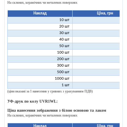
На скляних, керамічних чи металевих поверхнях
Наклад
Ціна, грн
10 шт
25
20 шт
16
30 шт
12
40 шт
11
50 шт
10
100 шт
8
200 шт
7
300 шт
7
500 шт
6
1000 шт
6
1 шт
199
(ціни вказані за 1 нанесення у гривнях з урахуванням ПДВ)
УФ-друк по колу UVR1WL:
Ціна нанесення зображення з білою основою та лаком
На скляних, керамічних чи металевих поверхнях
Наклад
Ціна, грн