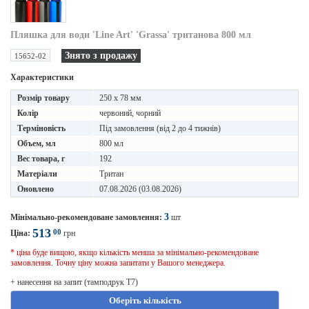
Пляшка для води 'Line Art' 'Grassa' тританова 800 мл
Знято з продажу
15652-02
Характеристики
Розмір товару
250 х 78 мм
Колір
червоний, чорний
Терміновість
Під замовлення (від 2 до 4 тижнів)
Объем, мл
800 мл
Вес товара, г
192
Матеріали
Тритан
Оновлено
07.08.2026 (03.08.2026)
3
Мінімально-рекомендоване замовлення:
шт
513
00
Ціна:
грн
* ціна буде вищою, якщо кількість менша за мінімально-рекомендоване
замовлення. Точну ціну можна запитати у Вашого менеджера.
+ нанесення на запит (тамподрук T7)
Оберіть кількість