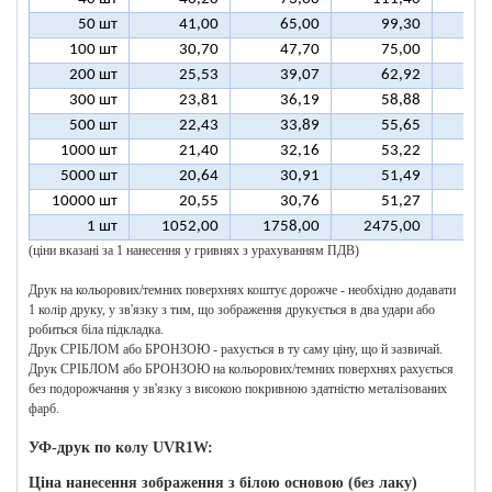
50 шт
41,00
65,00
99,30
12
100 шт
30,70
47,70
75,00
9
200 шт
25,53
39,07
62,92
7
300 шт
23,81
36,19
58,88
7
500 шт
22,43
33,89
55,65
6
1000 шт
21,40
32,16
53,22
6
5000 шт
20,64
30,91
51,49
6
10000 шт
20,55
30,76
51,27
6
1 шт
1052,00
1758,00
2475,00
318
(ціни вказані за 1 нанесення у гривнях з урахуванням ПДВ)
Друк на кольорових/темних поверхнях коштує дорожче - необхідно додавати
1 колір друку, у зв'язку з тим, що зображення друкується в два удари або
робиться біла підкладка.
Друк СРІБЛОМ або БРОНЗОЮ - рахується в ту саму ціну, що й зазвичай.
Друк СРІБЛОМ або БРОНЗОЮ на кольорових/темних поверхнях рахується
без подорожчання у зв'язку з високою покривною здатністю металізованих
фарб.
УФ-друк по колу UVR1W:
Ціна нанесення зображення з білою основою (без лаку)