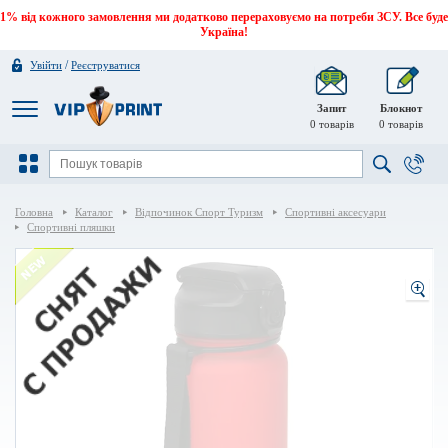
1% від кожного замовлення ми додатково перераховуємо на потреби ЗСУ. Все буде
Україна!
/
Увійти
Реєструватися
Запит
Блокнот
0
товарів
0
товарів
Головна
Каталог
Відпочинок Спорт Туризм
Спортивні аксесуари
Спортивні пляшки