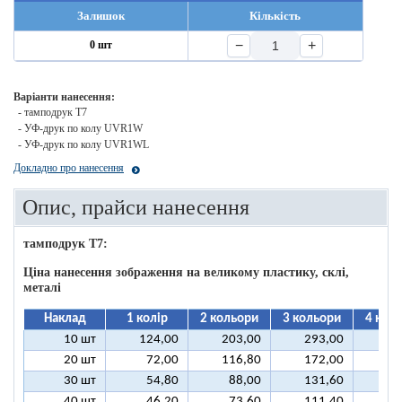
Залишок
Кількість
−
+
0 шт
Варіанти нанесення:
- тамподрук T7
- УФ-друк по колу UVR1W
- УФ-друк по колу UVR1WL
Докладно про нанесення
Опис, прайси нанесення
тамподрук T7:
Ціна нанесення зображення на великому пластику, склі,
металі
Наклад
1 колір
2 кольори
3 кольори
4 кол
10 шт
124,00
203,00
293,00
37
20 шт
72,00
116,80
172,00
21
30 шт
54,80
88,00
131,60
16
40 шт
46,20
73,60
111,40
13