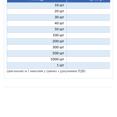
10 шт
27
20 шт
17
30 шт
14
40 шт
12
50 шт
11
100 шт
9
200 шт
8
300 шт
8
500 шт
8
1000 шт
8
1 шт
200
(ціни вказані за 1 нанесення у гривнях з урахуванням ПДВ)