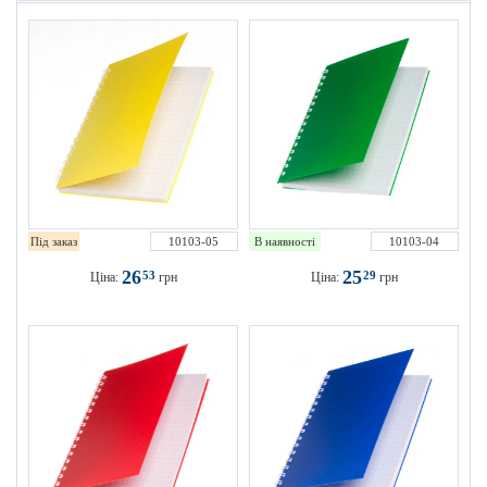
Під заказ
10103-05
В наявності
10103-04
26
25
53
29
Ціна:
грн
Ціна:
грн