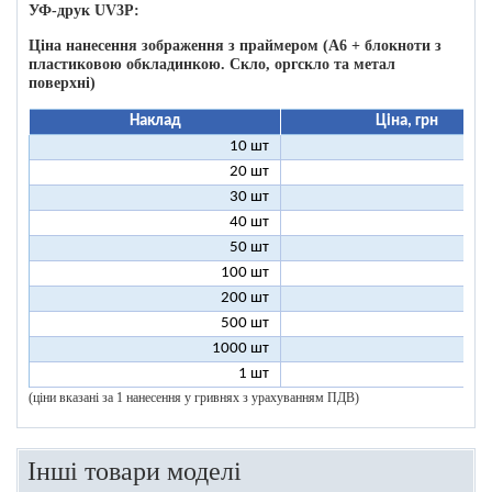
УФ-друк UV3P:
Ціна нанесення зображення з праймером (А6 + блокноти з
пластиковою обкладинкою. Скло, оргскло та метал
поверхні)
Наклад
Ціна, грн
10 шт
13
20 шт
8
30 шт
6
40 шт
5
50 шт
5
100 шт
4
200 шт
4
500 шт
4
1000 шт
4
1 шт
99
(ціни вказані за 1 нанесення у гривнях з урахуванням ПДВ)
Інші товари моделі