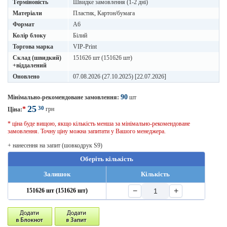
Терміновість
Швидке замовлення (1-2 дні)
Матеріали
Пластик, Картон/бумага
Формат
A6
Колір блоку
Білий
Торгова марка
VIP-Print
Склад (швидкий)
151626 шт (151626 шт)
+віддалений
Оновлено
07.08.2026 (27.10.2025) [22.07.2026]
90
Мінімально-рекомендоване замовлення:
шт
25
30
*
грн
Ціна:
* ціна буде вищою, якщо кількість менша за мінімально-рекомендоване
замовлення. Точну ціну можна запитати у Вашого менеджера.
+ нанесення на запит (шовкодрук S9)
Оберіть кількість
Залишок
Кількість
−
+
151626 шт (151626 шт)