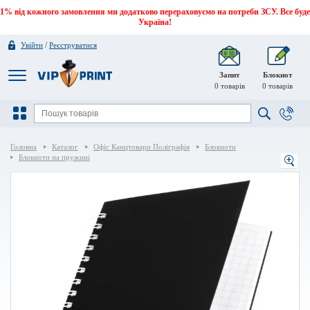
1% від кожного замовлення ми додатково перераховуємо на потреби ЗСУ. Все буде
Україна!
/
Увійти
Реєструватися
Запит
Блокнот
0
товарів
0
товарів
Головна
Каталог
Офіс Канцтовари Поліграфія
Блокноти
Блокноти на пружині