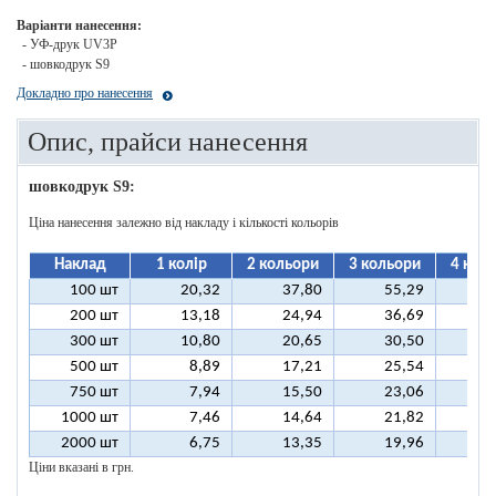
Варіанти нанесення:
- УФ-друк UV3P
- шовкодрук S9
Докладно про нанесення
Опис, прайси нанесення
шовкодрук S9:
Ціна нанесення залежно від накладу і кількості кольорів
Наклад
1 колір
2 кольори
3 кольори
4 кол
100 шт
20,32
37,80
55,29
7
200 шт
13,18
24,94
36,69
4
300 шт
10,80
20,65
30,50
4
500 шт
8,89
17,21
25,54
3
750 шт
7,94
15,50
23,06
3
1000 шт
7,46
14,64
21,82
2
2000 шт
6,75
13,35
19,96
2
Ціни вказані в грн.