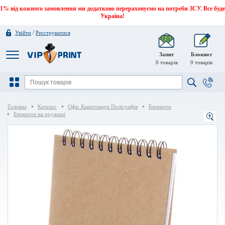
1% від кожного замовлення ми додатково перераховуємо на потреби ЗСУ. Все буде
Україна!
/
Увійти
Реєструватися
Запит
Блокнот
0
товарів
0
товарів
Головна
Каталог
Офіс Канцтовари Поліграфія
Блокноти
Блокноти на пружині