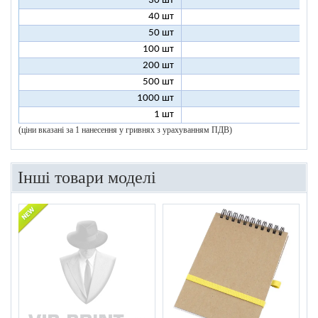
30 шт
5
40 шт
4
50 шт
4
100 шт
3
200 шт
3
500 шт
2
1000 шт
2
1 шт
96
(ціни вказані за 1 нанесення у гривнях з урахуванням ПДВ)
Інші товари моделі