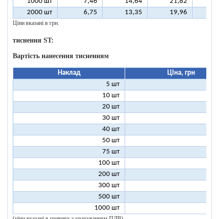
1000 шт
7,46
14,64
21,82
2
2000 шт
6,75
13,35
19,96
2
Ціни вказані в грн.
тиснення ST:
Вартість нанесення тисненням
Наклад
Ціна, грн
5 шт
25
10 шт
13
20 шт
7
30 шт
5
40 шт
4
50 шт
3
75 шт
2
100 шт
2
200 шт
1
300 шт
1
500 шт
1
1000 шт
1
(ціни вказані в гривнях з урахуванням ПДВ)