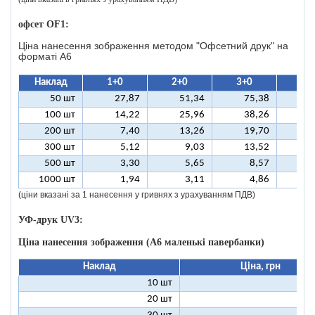
офсет OF1:
Ціна нанесення зображення методом "Офсетний друк" на
форматі A6
Наклад
1+0
2+0
3+0
4+
50 шт
27,87
51,34
75,38
9
100 шт
14,22
25,96
38,26
5
200 шт
7,40
13,26
19,70
2
300 шт
5,12
9,03
13,52
1
500 шт
3,30
5,65
8,57
1
1000 шт
1,94
3,11
4,86
(ціни вказані за 1 нанесення у гривнях з урахуванням ПДВ)
УФ-друк UV3:
Ціна нанесення зображення (А6 маленькі павербанки)
Наклад
Ціна, грн
10 шт
11
20 шт
6