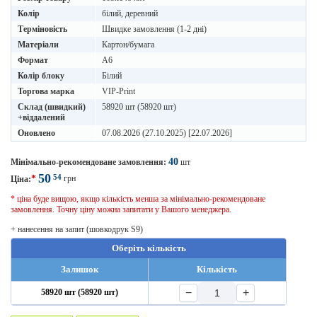
Колір
білий, деревний
Терміновість
Швидке замовлення (1-2 дні)
Матеріали
Картон/бумага
Формат
A6
Колір блоку
Білий
Торгова марка
VIP-Print
Склад (швидкий)
58920 шт (58920 шт)
+віддалений
Оновлено
07.08.2026 (27.10.2025) [22.07.2026]
40
Мінімально-рекомендоване замовлення:
шт
50
54
*
грн
Ціна:
* ціна буде вищою, якщо кількість менша за мінімально-рекомендоване
замовлення. Точну ціну можна запитати у Вашого менеджера.
+ нанесення на запит (шовкодрук S9)
Оберіть кількість
Залишок
Кількість
−
+
58920 шт (58920 шт)