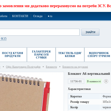
о замовлення ми додатково перераховуємо на потреби ЗСУ. Все
роботи
КОНТАКТИ
Огляди
➧ru
r K15
ГАЛАНТЕРЕЯ
ПОСУД КУХНЯ
ТЕКСТИЛЬ ОДЯГ
ВІДПОЧИНОК
ПАРАСОЛІ
ПРОДУКТИ
КЕПКИ
СПОРТ ТУРИЗМ
СУМКИ
г
Офіс Канцтовари Поліграфія
Блокноти
Блокноти на пружині
Блокнот A6 вертикальний
11756-01
В наявності
Характеристики
Коротко
Формат
Розмір товару
105x1
Колір
червон