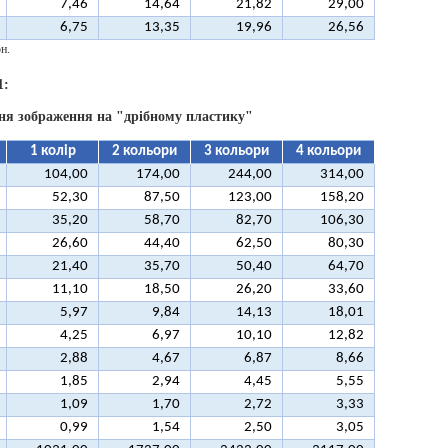
7,46
14,64
21,82
29,00
6,75
13,35
19,96
26,56
н.
1:
ня зображення на "дрібному пластику"
1 колір
2 кольори
3 кольори
4 кольори
104,00
174,00
244,00
314,00
52,30
87,50
123,00
158,20
35,20
58,70
82,70
106,30
26,60
44,40
62,50
80,30
21,40
35,70
50,40
64,70
11,10
18,50
26,20
33,60
5,97
9,84
14,13
18,01
4,25
6,97
10,10
12,82
2,88
4,67
6,87
8,66
1,85
2,94
4,45
5,55
1,09
1,70
2,72
3,33
0,99
1,54
2,50
3,05