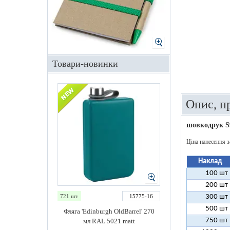
Товари-новинки
Опис, п
шовкодрук S
Ціна нанесення з
Наклад
100 шт
200 шт
721 шт.
15775-16
300 шт
500 шт
Фляга 'Edinburgh OldBarrel' 270
750 шт
мл RAL 5021 matt