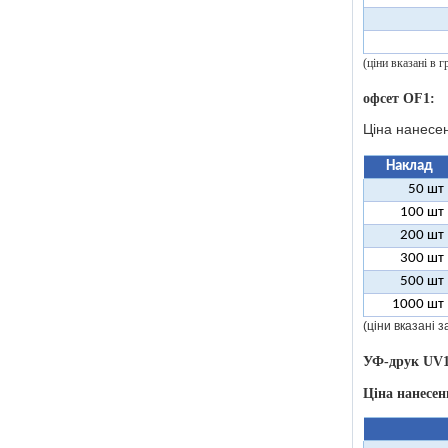
(ціни вказані в
офсет OF1:
Ціна нанесе
Наклад
50 шт
100 шт
200 шт
300 шт
500 шт
1000 шт
(ціни вказані 
УФ-друк UV1
Ціна нанесе