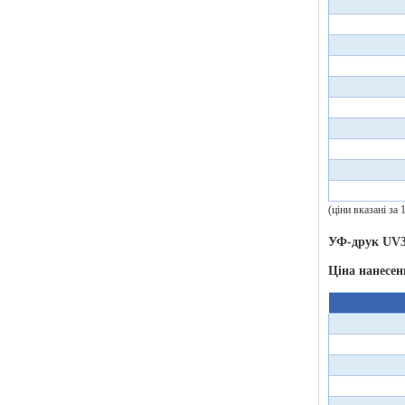
(ціни вказані за
УФ-друк UV3
Ціна нанесен