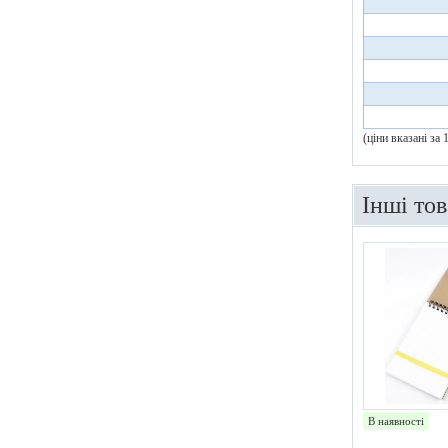
(ціни вказані за
Інші то
В наявності