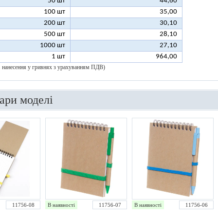
50 шт
44,60
100 шт
35,00
200 шт
30,10
500 шт
28,10
1000 шт
27,10
1 шт
964,00
 1 нанесення у гривнях з урахуванням ПДВ)
вари моделі
11756-08
В наявності
11756-07
В наявності
11756-06