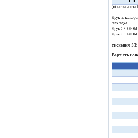
1 шт
(ціни вказані за
Друк на кольоров
підкладка.
Друк СРІБЛОМ аб
Друк СРІБЛОМ аб
тиснення ST:
Вартість нан