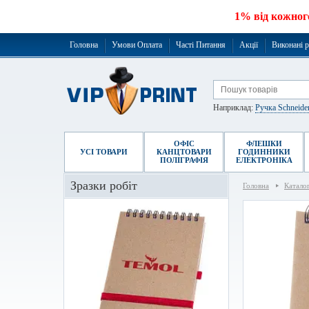
1% від кожног
Головна
Умови Оплата
Часті Питання
Акції
Виконані 
Наприклад:
Ручка Schneide
ОФІС
ФЛЕШКИ
УСІ ТОВАРИ
КАНЦТОВАРИ
ГОДИННИКИ
ПОЛІГРАФІЯ
ЕЛЕКТРОНІКА
Зразки робіт
Головна
Катало