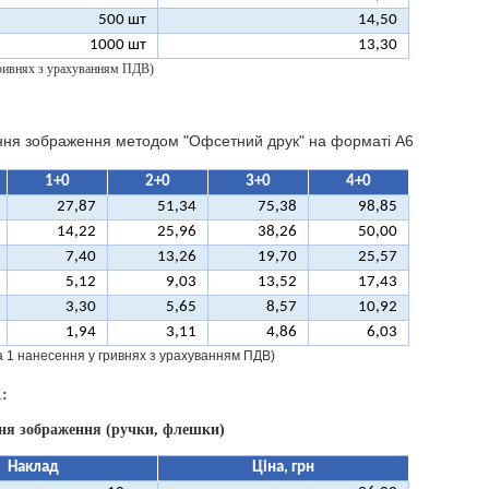
500 шт
14,50
1000 шт
13,30
 гривнях з урахуванням ПДВ)
ння зображення методом "Офсетний друк" на форматі A6
1+0
2+0
3+0
4+0
27,87
51,34
75,38
98,85
14,22
25,96
38,26
50,00
7,40
13,26
19,70
25,57
5,12
9,03
13,52
17,43
3,30
5,65
8,57
10,92
1,94
3,11
4,86
6,03
за 1 нанесення у гривнях з урахуванням ПДВ)
:
ння зображення (ручки, флешки)
Наклад
Ціна, грн