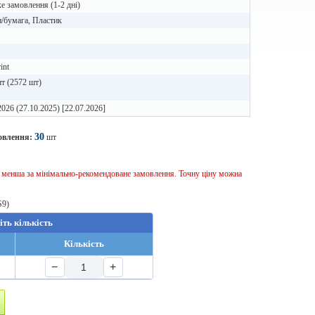
 замовлення (1-2 дні)
/бумага, Пластик
int
т (2572 шт)
2026 (27.10.2025) [22.07.2026]
30
овлення:
шт
ь менша за мінімально-рекомендоване замовлення. Точну ціну можна
S9)
іть кількість
Кількість
−
+