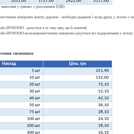
1031,00
1727,00
2422,00
3117,00
 1 нанесення у гривнях з урахуванням ПДВ)
их/темних поверхнях коштує дорожче - необхідно додавати 1 колір друку, у зв'язку з ти
о БРОНЗОЮ - рахується в ту саму ціну, що й зазвичай.
о БРОНЗОЮ на кольорових/темних поверхнях рахується без подорожчання у зв'язку з
есення тисненням
Наклад
Ціна, грн
5 шт
251,90
10 шт
132,00
20 шт
72,10
30 шт
52,10
40 шт
42,10
50 шт
36,10
75 шт
28,10
100 шт
24,10
200 шт
18,10
300 шт
16,10