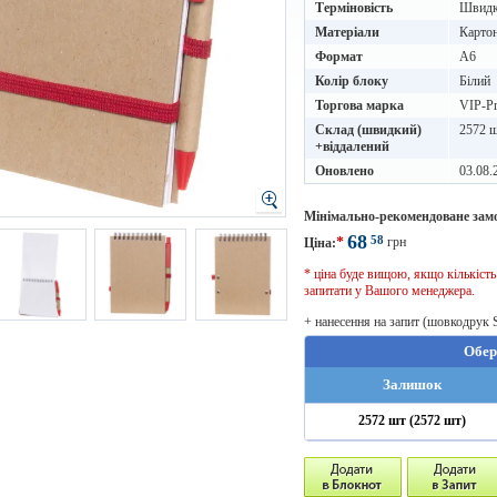
Терміновість
Швидке
Матеріали
Картон
Формат
A6
Колір блоку
Білий
Торгова марка
VIP-Pr
Склад (швидкий)
2572 ш
+віддалений
Оновлено
03.08.
Мінімально-рекомендоване зам
68
58
*
грн
Ціна:
* ціна буде вищою, якщо кількіст
запитати у Вашого менеджера.
+ нанесення на запит (шовкодрук 
Обер
Залишок
2572 шт (2572 шт)