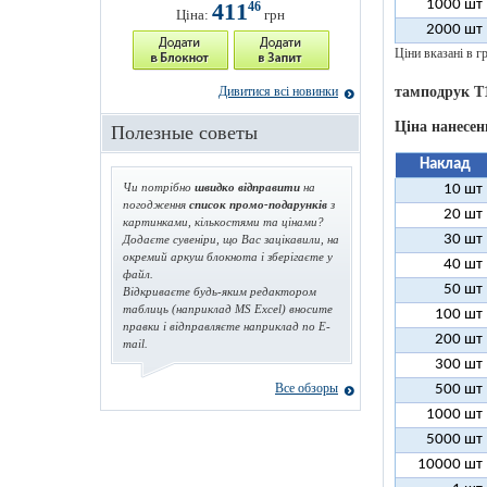
1000 шт
411
46
Ціна:
грн
2000 шт
Ціни вказані в гр
тамподрук T
Дивитися всі новинки
Ціна нанесен
Полезные советы
Наклад
Чи потрібно
швидко відправити
на
10 шт
погодження
список промо-подарунків
з
20 шт
картинками, кількостями та цінами?
30 шт
Додаєте сувеніри, що Вас зацікавили, на
окремий аркуш блокнота і зберігаєте у
40 шт
файл.
50 шт
Відкриваєте будь-яким редактором
таблиць (наприклад MS Excel) вносите
100 шт
правки і відправляєте наприклад по E-
200 шт
mail.
300 шт
Все обзоры
500 шт
1000 шт
5000 шт
10000 шт