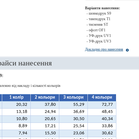
Варіанти нанесення:
- шовкодрук S9
- тамподрук T1
- тиснення ST
- офсет OF1
- УФ-друк UV1
- УФ-друк UV3
Докладно про нанесення
райси нанесення
9:
алежно від накладу і кількості кольорів
1 колір
2 кольори
3 кольори
4 кольори
20,32
37,80
55,29
72,77
13,18
24,94
36,69
48,45
10,80
20,65
30,50
40,34
8,89
17,21
25,54
33,86
7,94
15,50
23,06
30,62