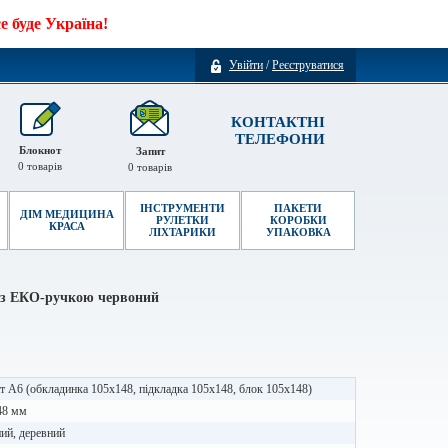
 буде Україна!
Увійти
/
Реєструватися
КОНТАКТНІ
ТЕЛЕФОНИ
Блокнот
Запит
0
товарів
0
товарів
ІНСТРУМЕНТИ
ПАКЕТИ
ДІМ МЕДИЦИНА
РУЛЕТКИ
КОРОБКИ
КРАСА
ЛІХТАРИКИ
УПАКОВКА
 з ЕКО-ручкою червоний
 А6 (обкладинка 105х148, підкладка 105х148, блок 105х148)
48 мм
ий, деревний