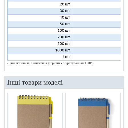
20 шт
6
30 шт
5
40 шт
4
50 шт
4
100 шт
3
200 шт
3
500 шт
2
1000 шт
2
1 шт
96
(ціни вказані за 1 нанесення у гривнях з урахуванням ПДВ)
Інші товари моделі