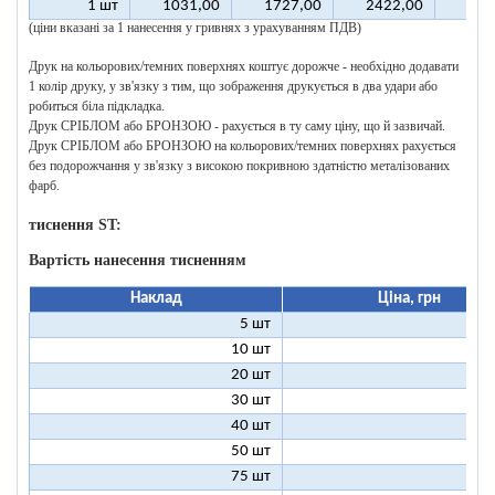
1 шт
1031,00
1727,00
2422,00
311
(ціни вказані за 1 нанесення у гривнях з урахуванням ПДВ)
Друк на кольорових/темних поверхнях коштує дорожче - необхідно додавати
1 колір друку, у зв'язку з тим, що зображення друкується в два удари або
робиться біла підкладка.
Друк СРІБЛОМ або БРОНЗОЮ - рахується в ту саму ціну, що й зазвичай.
Друк СРІБЛОМ або БРОНЗОЮ на кольорових/темних поверхнях рахується
без подорожчання у зв'язку з високою покривною здатністю металізованих
фарб.
тиснення ST:
Вартість нанесення тисненням
Наклад
Ціна, грн
5 шт
25
10 шт
13
20 шт
7
30 шт
5
40 шт
4
50 шт
3
75 шт
2