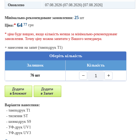
Оновлено
07.08.2026 (07.08.2026) [07.08.2026]
25
Мінімально-рекомендоване замовлення:
шт
64
77
*
грн
Ціна:
* ціна буде вищою, якщо кількість менша за мінімально-рекомендоване
замовлення. Точну ціну можна запитати у Вашого менеджера.
+ нанесення на запит (тамподрук T1)
Оберіть кількість
Залишок
Кількість
−
+
76 шт
Варіанти нанесення:
- тамподрук T1
- тиснення ST
- шовкодрук S9
- УФ-друк UV1
- УФ-друк UV3