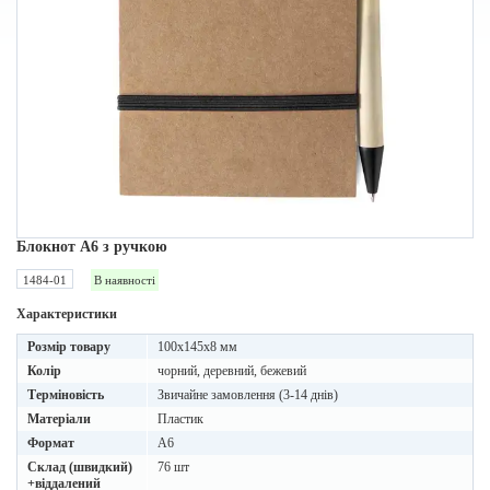
Блокнот A6 з ручкою
1484-01
В наявності
Характеристики
Розмір товару
100x145x8 мм
Колір
чорний, деревний, бежевий
Терміновість
Звичайне замовлення (3-14 днів)
Матеріали
Пластик
Формат
A6
Склад (швидкий)
76 шт
+віддалений