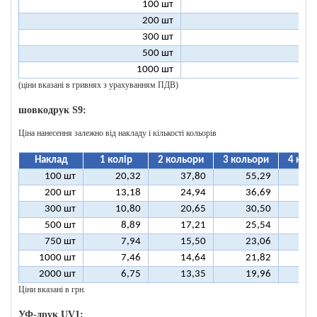
100 шт
2
200 шт
1
300 шт
1
500 шт
1
1000 шт
1
(ціни вказані в гривнях з урахуванням ПДВ)
шовкодрук S9:
Ціна нанесення залежно від накладу і кількості кольорів
Наклад
1 колір
2 кольори
3 кольори
4 кол
100 шт
20,32
37,80
55,29
7
200 шт
13,18
24,94
36,69
4
300 шт
10,80
20,65
30,50
4
500 шт
8,89
17,21
25,54
3
750 шт
7,94
15,50
23,06
3
1000 шт
7,46
14,64
21,82
2
2000 шт
6,75
13,35
19,96
2
Ціни вказані в грн.
УФ-друк UV1: