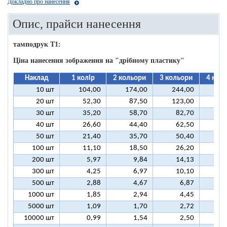
Докладно про нанесення
Опис, прайси нанесення
тамподрук T1:
Ціна нанесення зображення на "дрібному пластику"
Наклад
1 колір
2 кольори
3 кольори
4 кол
10 шт
104,00
174,00
244,00
31
20 шт
52,30
87,50
123,00
15
30 шт
35,20
58,70
82,70
10
40 шт
26,60
44,40
62,50
8
50 шт
21,40
35,70
50,40
6
100 шт
11,10
18,50
26,20
3
200 шт
5,97
9,84
14,13
1
300 шт
4,25
6,97
10,10
1
500 шт
2,88
4,67
6,87
1000 шт
1,85
2,94
4,45
5000 шт
1,09
1,70
2,72
10000 шт
0,99
1,54
2,50