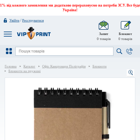
1% від кожного замовлення ми додатково перераховуємо на потреби ЗСУ. Все буде
Україна!
/
Увійти
Реєструватися
Запит
Блокнот
0
товарів
0
товарів
Головна
Каталог
Офіс Канцтовари Поліграфія
Блокноти
Блокноти на пружині