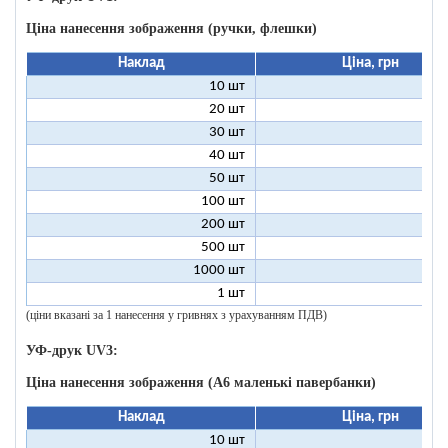
Ціна нанесення зображення (ручки, флешки)
Наклад
Ціна, грн
10 шт
9
20 шт
4
30 шт
3
40 шт
2
50 шт
2
100 шт
1
200 шт
500 шт
1000 шт
1 шт
96
(ціни вказані за 1 нанесення у гривнях з урахуванням ПДВ)
УФ-друк UV3:
Ціна нанесення зображення (А6 маленькі павербанки)
Наклад
Ціна, грн
10 шт
11