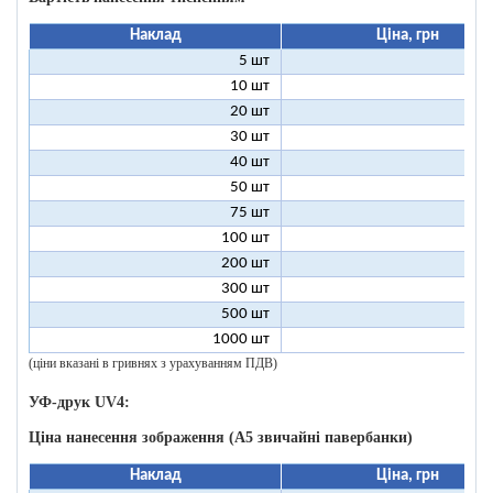
Наклад
Ціна, грн
5 шт
25
10 шт
13
20 шт
7
30 шт
5
40 шт
4
50 шт
3
75 шт
2
100 шт
2
200 шт
1
300 шт
1
500 шт
1
1000 шт
1
(ціни вказані в гривнях з урахуванням ПДВ)
УФ-друк UV4:
Ціна нанесення зображення (А5 звичайні павербанки)
Наклад
Ціна, грн