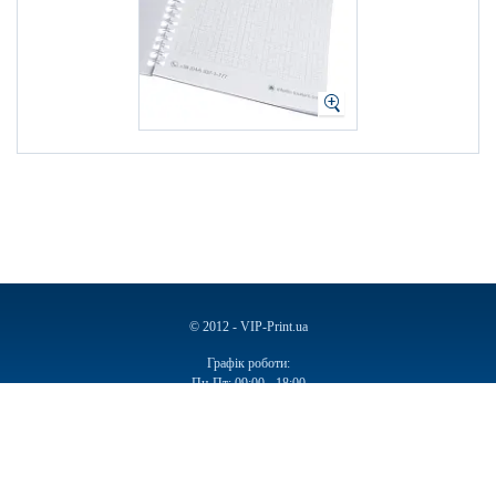
© 2012 - VIP-Print.ua
Графік роботи:
Пн-Пт: 09:00 - 18:00
Сб, Нд: Вихідний
Ручки
Блокноти
Календарі
Чашки
Пакети
Пакети паперові
Ручки подарункові
Щоденники