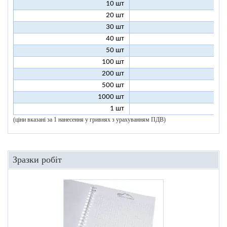
10 шт
13
20 шт
9
30 шт
8
40 шт
7
50 шт
7
100 шт
6
200 шт
5
500 шт
5
1000 шт
5
1 шт
96
(ціни вказані за 1 нанесення у гривнях з урахуванням ПДВ)
Зразки робіт