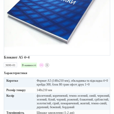
Блокнот A5 4+4
3690-01
В наявності
Характеристики
Коротко
Формат А5 (148х210 мм), обкладинка та підкладка 4+0
крейда 300, блок 80 грам офсет друк 1+0
Розмір товару
148х210 мм
Колір
фіолетовий, коричневий, темно-зелений, синій, червоний,
зелений, білий, чорний, рожевий, блакитний, сріблястий,
золотистий, сірий, помаранчевий, жовтий, темно-синій,
деревний, бежевий, бордовий
Терміновість
Швидке замовлення (1-2 дні)