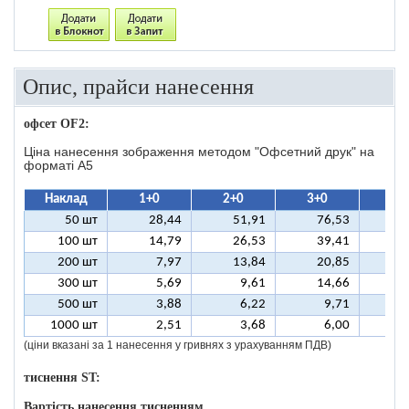
Опис, прайси нанесення
офсет OF2:
Ціна нанесення зображення методом "Офсетний друк" на
форматі A5
Наклад
1+0
2+0
3+0
4+
50 шт
28,44
51,91
76,53
10
100 шт
14,79
26,53
39,41
5
200 шт
7,97
13,84
20,85
2
300 шт
5,69
9,61
14,66
1
500 шт
3,88
6,22
9,71
1
1000 шт
2,51
3,68
6,00
(ціни вказані за 1 нанесення у гривнях з урахуванням ПДВ)
тиснення ST:
Вартість нанесення тисненням