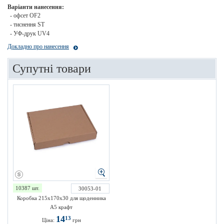
Варіанти нанесення:
- офсет OF2
- тиснення ST
- УФ-друк UV4
Докладно про нанесення
Супутні товари
10387 шт.
30053-01
Коробка 215х170х30 для щоденника
А5 крафт
14
13
Ціна:
грн