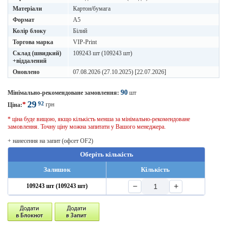
Матеріали
Картон/бумага
Формат
A5
Колір блоку
Білий
Торгова марка
VIP-Print
Склад (швидкий)
109243 шт (109243 шт)
+віддалений
Оновлено
07.08.2026 (27.10.2025) [22.07.2026]
90
Мінімально-рекомендоване замовлення:
шт
29
92
*
грн
Ціна:
* ціна буде вищою, якщо кількість менша за мінімально-рекомендоване
замовлення. Точну ціну можна запитати у Вашого менеджера.
+ нанесення на запит (офсет OF2)
Оберіть кількість
Залишок
Кількість
−
+
109243 шт (109243 шт)