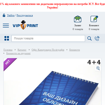
1% від кожного замовлення ми додатково перераховуємо на потреби ЗСУ. Все буде
Україна!
/
Увійти
Реєструватися
Запит
Блокнот
0
товарів
0
товарів
Головна
Каталог
Офіс Канцтовари Поліграфія
Блокноти
Блокноти на пружині