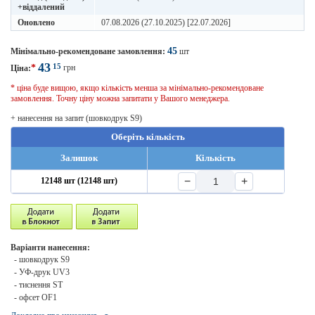
+віддалений
Оновлено
07.08.2026 (27.10.2025) [22.07.2026]
45
Мінімально-рекомендоване замовлення:
шт
43
15
*
грн
Ціна:
* ціна буде вищою, якщо кількість менша за мінімально-рекомендоване
замовлення. Точну ціну можна запитати у Вашого менеджера.
+ нанесення на запит (шовкодрук S9)
Оберіть кількість
Залишок
Кількість
−
+
12148 шт (12148 шт)
Варіанти нанесення:
- шовкодрук S9
- УФ-друк UV3
- тиснення ST
- офсет OF1