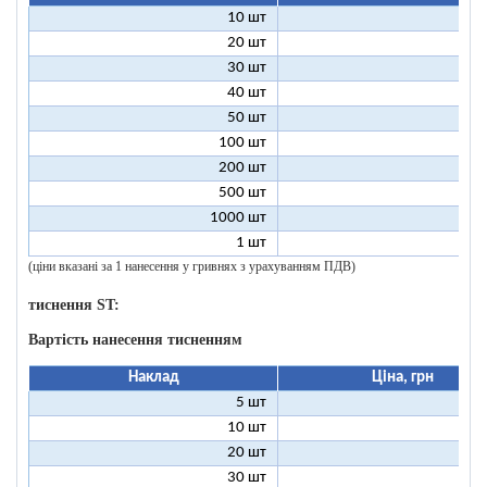
10 шт
11
20 шт
6
30 шт
5
40 шт
4
50 шт
4
100 шт
3
200 шт
3
500 шт
2
1000 шт
2
1 шт
96
(ціни вказані за 1 нанесення у гривнях з урахуванням ПДВ)
тиснення ST:
Вартість нанесення тисненням
Наклад
Ціна, грн
5 шт
25
10 шт
13
20 шт
7
30 шт
5