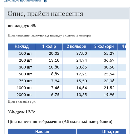
Докладно про нанесення
Опис, прайси нанесення
шовкодрук S9:
Ціна нанесення залежно від накладу і кількості кольорів
Наклад
1 колір
2 кольори
3 кольори
4 кол
100 шт
20,32
37,80
55,29
7
200 шт
13,18
24,94
36,69
4
300 шт
10,80
20,65
30,50
4
500 шт
8,89
17,21
25,54
3
750 шт
7,94
15,50
23,06
3
1000 шт
7,46
14,64
21,82
2
2000 шт
6,75
13,35
19,96
2
Ціни вказані в грн.
УФ-друк UV3:
Ціна нанесення зображення (А6 маленькі павербанки)
Наклад
Ціна, грн