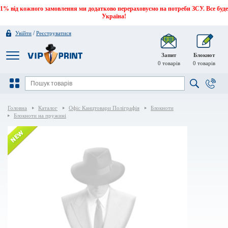
1% від кожного замовлення ми додатково перераховуємо на потреби ЗСУ. Все буде
Україна!
/
Увійти
Реєструватися
Запит
Блокнот
0
товарів
0
товарів
Головна
Каталог
Офіс Канцтовари Поліграфія
Блокноти
Блокноти на пружині