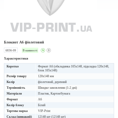
Блокнот A6 фіолетовий
6836-09
В наявності
Характеристики
Коротко
Формат А6 (обкладинка 105х148, підкладка 120х148,
блок 105х148)
Розмір товару
120x148 мм
Колір
фіолетовий, деревний
Терміновість
Швидке замовлення (1-2 дні)
Матеріали
Пластик, Картон/бумага
Формат
A6
Колір блоку
Білий
Торгова марка
VIP-Print
Склад (швидкий)
12148 шт (12148 шт)