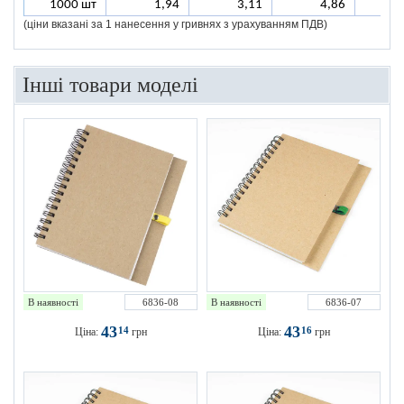
1000 шт
1,94
3,11
4,86
(ціни вказані за 1 нанесення у гривнях з урахуванням ПДВ)
Інші товари моделі
В наявності
6836-08
В наявності
6836-07
43
43
14
16
Ціна:
грн
Ціна:
грн