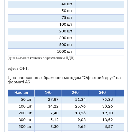
40 шт
4
50 шт
3
75 шт
2
100 шт
2
200 шт
1
300 шт
1
500 шт
1
1000 шт
1
(ціни вказані в гривнях з урахуванням ПДВ)
офсет OF1:
Ціна нанесення зображення методом "Офсетний друк" на
форматі A6
Наклад
1+0
2+0
3+0
4+
50 шт
27,87
51,34
75,38
9
100 шт
14,22
25,96
38,26
5
200 шт
7,40
13,26
19,70
2
300 шт
5,12
9,03
13,52
1
500 шт
3,30
5,65
8,57
1