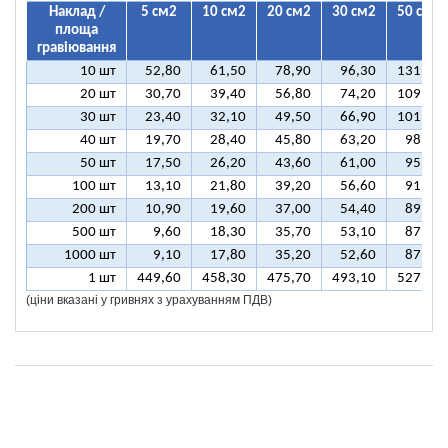
Наклад /
5 см2
10 см2
20 см2
30 см2
50 см2
площа
гравіювання
10 шт
52,80
61,50
78,90
96,30
131,00
20 шт
30,70
39,40
56,80
74,20
109,00
30 шт
23,40
32,10
49,50
66,90
101,60
40 шт
19,70
28,40
45,80
63,20
98,00
50 шт
17,50
26,20
43,60
61,00
95,80
100 шт
13,10
21,80
39,20
56,60
91,40
200 шт
10,90
19,60
37,00
54,40
89,20
500 шт
9,60
18,30
35,70
53,10
87,80
1000 шт
9,10
17,80
35,20
52,60
87,40
1 шт
449,60
458,30
475,70
493,10
527,90
(ціни вказані у гривнях з урахуванням ПДВ)