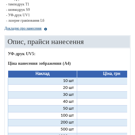
- тамподрук T1
- шовкодрук S9
- УФ-друк UV1
- лазерне гравіювання L6
Докладно про нанесення
Опис, прайси нанесення
УФ-друк UV5:
Ціна нанесення зображення (А4)
Наклад
Ціна, грн
10 шт
18
20 шт
14
30 шт
13
40 шт
12
50 шт
12
100 шт
11
200 шт
10
500 шт
10