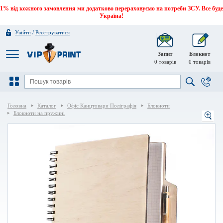
1% від кожного замовлення ми додатково перераховуємо на потреби ЗСУ. Все буде
Україна!
/
Увійти
Реєструватися
Запит
Блокнот
0
товарів
0
товарів
Головна
Каталог
Офіс Канцтовари Поліграфія
Блокноти
Блокноти на пружині