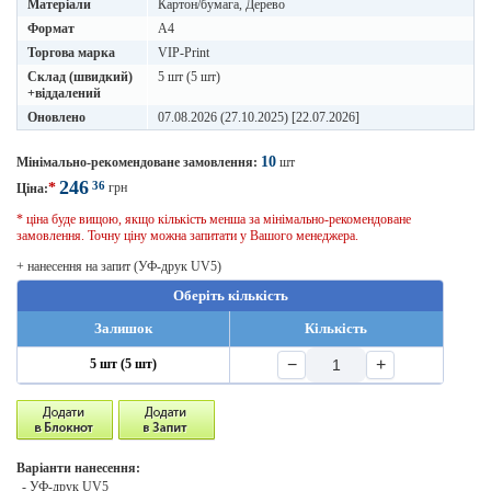
Матеріали
Картон/бумага, Дерево
Формат
A4
Торгова марка
VIP-Print
Склад (швидкий)
5 шт (5 шт)
+віддалений
Оновлено
07.08.2026 (27.10.2025) [22.07.2026]
10
Мінімально-рекомендоване замовлення:
шт
246
36
*
грн
Ціна:
* ціна буде вищою, якщо кількість менша за мінімально-рекомендоване
замовлення. Точну ціну можна запитати у Вашого менеджера.
+ нанесення на запит (УФ-друк UV5)
Оберіть кількість
Залишок
Кількість
−
+
5 шт (5 шт)
Варіанти нанесення:
- УФ-друк UV5