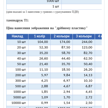
1000 шт
10
1 шт
96
(ціни вказані за 1 нанесення у гривнях з урахуванням ПДВ)
тамподрук T1:
Ціна нанесення зображення на "дрібному пластику"
Наклад
1 колір
2 кольори
3 кольори
4 кол
10 шт
104,00
174,00
244,00
31
20 шт
52,30
87,50
123,00
15
30 шт
35,20
58,70
82,70
10
40 шт
26,60
44,40
62,50
8
50 шт
21,40
35,70
50,40
6
100 шт
11,10
18,50
26,20
3
200 шт
5,97
9,84
14,13
1
300 шт
4,25
6,97
10,10
1
500 шт
2,88
4,67
6,87
1000 шт
1,85
2,94
4,45
5000 шт
1,09
1,70
2,72
10000 шт
0,99
1,54
2,50