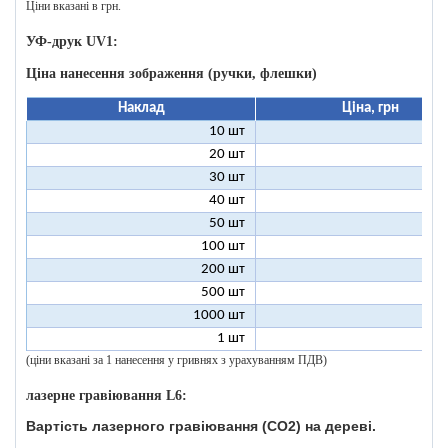
Ціни вказані в грн.
УФ-друк UV1:
Ціна нанесення зображення (ручки, флешки)
Наклад
Ціна, грн
10 шт
9
20 шт
4
30 шт
3
40 шт
2
50 шт
2
100 шт
1
200 шт
500 шт
1000 шт
1 шт
96
(ціни вказані за 1 нанесення у гривнях з урахуванням ПДВ)
лазерне гравіювання L6:
Вартість лазерного гравіювання (CO2) на дереві.