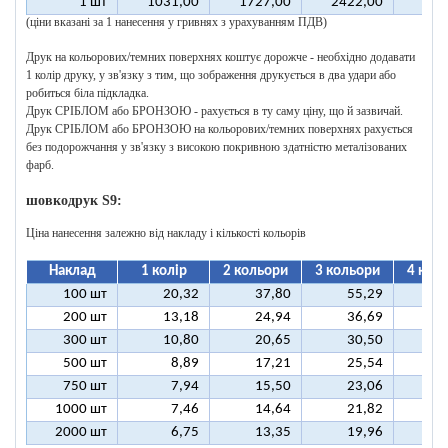
1 шт
1031,00
1727,00
2422,00
311
(ціни вказані за 1 нанесення у гривнях з урахуванням ПДВ)
Друк на кольорових/темних поверхнях коштує дорожче - необхідно додавати
1 колір друку, у зв'язку з тим, що зображення друкується в два удари або
робиться біла підкладка.
Друк СРІБЛОМ або БРОНЗОЮ - рахується в ту саму ціну, що й зазвичай.
Друк СРІБЛОМ або БРОНЗОЮ на кольорових/темних поверхнях рахується
без подорожчання у зв'язку з високою покривною здатністю металізованих
фарб.
шовкодрук S9:
Ціна нанесення залежно від накладу і кількості кольорів
Наклад
1 колір
2 кольори
3 кольори
4 кол
100 шт
20,32
37,80
55,29
7
200 шт
13,18
24,94
36,69
4
300 шт
10,80
20,65
30,50
4
500 шт
8,89
17,21
25,54
3
750 шт
7,94
15,50
23,06
3
1000 шт
7,46
14,64
21,82
2
2000 шт
6,75
13,35
19,96
2