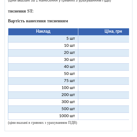
(ціни вказані за 1 нанесення у гривнях з урахуванням ПДВ)
тиснення ST:
Вартість нанесення тисненням
Наклад
Ціна, грн
5 шт
25
10 шт
13
20 шт
7
30 шт
5
40 шт
4
50 шт
3
75 шт
2
100 шт
2
200 шт
1
300 шт
1
500 шт
1
1000 шт
1
(ціни вказані в гривнях з урахуванням ПДВ)