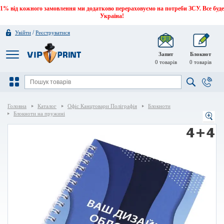
1% від кожного замовлення ми додатково перераховуємо на потреби ЗСУ. Все буде
Україна!
/
Увійти
Реєструватися
Запит
Блокнот
0
товарів
0
товарів
Головна
Каталог
Офіс Канцтовари Поліграфія
Блокноти
Блокноти на пружині