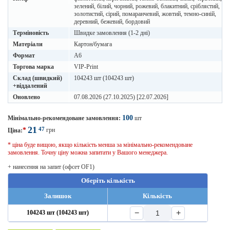
зелений, білий, чорний, рожевий, блакитний, сріблястий,
золотистий, сірий, помаранчевий, жовтий, темно-синій,
деревний, бежевий, бордовий
Терміновість
Швидке замовлення (1-2 дні)
Матеріали
Картон/бумага
Формат
A6
Торгова марка
VIP-Print
Склад (швидкий)
104243 шт (104243 шт)
+віддалений
Оновлено
07.08.2026 (27.10.2025) [22.07.2026]
100
Мінімально-рекомендоване замовлення:
шт
21
47
*
грн
Ціна:
* ціна буде вищою, якщо кількість менша за мінімально-рекомендоване
замовлення. Точну ціну можна запитати у Вашого менеджера.
+ нанесення на запит (офсет OF1)
Оберіть кількість
Залишок
Кількість
−
+
104243 шт (104243 шт)