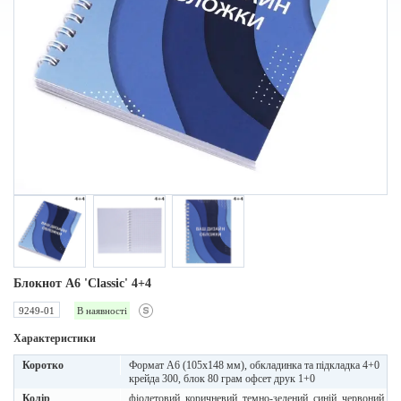
Блокнот A6 'Classic' 4+4
9249-01
В наявності
Характеристики
Коротко
Формат А6 (105х148 мм), обкладинка та підкладка 4+0
крейда 300, блок 80 грам офсет друк 1+0
Колір
фіолетовий, коричневий, темно-зелений, синій, червоний,