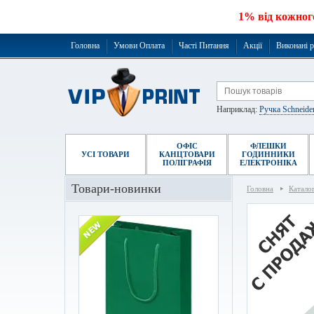
1% від кожног
Головна
Умови Оплата
Часті Питання
Акції
Виконані 
Наприклад:
Ручка Schneide
ОФІС
ФЛЕШКИ
УСІ ТОВАРИ
КАНЦТОВАРИ
ГОДИННИКИ
ПОЛІГРАФІЯ
ЕЛЕКТРОНІКА
Товари-новинки
Головна
Катало