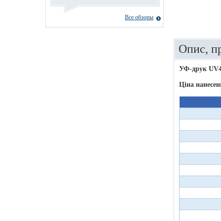
Все обзоры
Опис, п
УФ-друк UV
Ціна нанесен