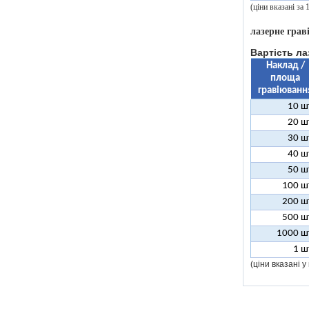
(ціни вказані за
лазерне грав
Вартість ла
Наклад /
площа
гравіюванн
10 ш
20 ш
30 ш
40 ш
50 ш
100 ш
200 ш
500 ш
1000 ш
1 ш
(ціни вказані 