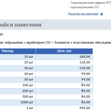
- Термоперенесення цифрове DT
- термоперенесення ТТ2
Докладно про нанесення
райси нанесення
4P:
ня зображення з праймером (А5 + блокноти з пластиковою обкладинк
Наклад
Ціна, грн
10 шт
166,00
20 шт
116,00
30 шт
110,00
40 шт
99,00
50 шт
99,00
100 шт
89,00
200 шт
86,00
500 шт
84,00
1000 шт
83,00
1 шт
994,00