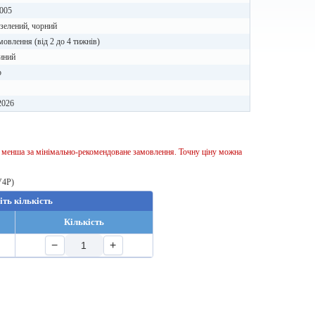
005
зелений, чорний
мовлення (від 2 до 4 тижнів)
иний
b
2026
ь менша за мінімально-рекомендоване замовлення. Точну ціну можна
V4P)
іть кількість
Кількість
−
+