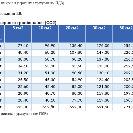
 1 нанесення у гривнях з урахуванням ПДВ)
іювання L8:
зерного гравіювання (CO2)
5 см2
10 см2
20 см2
30 см2
50 см2
я
т
77,10
96,90
136,40
176,00
255,
т
48,40
68,20
107,80
147,30
226,
т
38,90
58,70
98,20
137,80
216,
т
34,10
53,90
93,50
133,00
212,
т
31,20
51,00
90,60
130,10
209,
т
25,50
45,30
84,90
124,40
203,
т
22,60
42,40
82,00
121,50
200,
т
20,90
40,70
80,30
119,80
199,
т
20,40
40,10
79,70
119,30
198,
т
593,00
612,80
652,30
691,90
771,
у гривнях з урахуванням ПДВ)