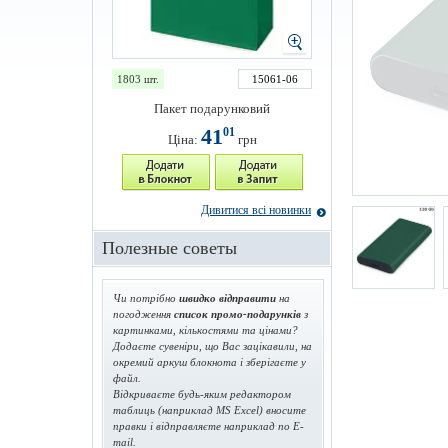
1803 шт.
15061-06
Пакет подарунковий
41
01
Ціна:
грн
Дивитися всі новинки
Полезные советы
Чи потрібно
швидко відправити
на
погодження
список промо-подарунків
з
картинками, кількостями та цінами?
Додаєте сувеніри, що Вас зацікавили, на
окремий аркуш блокнота і зберігаєте у
файл.
Відкриваєте будь-яким редактором
таблиць (наприклад MS Excel) вносите
правки і відправляєте наприклад по E-
mail.