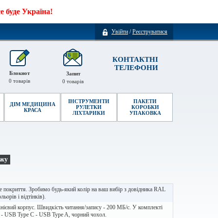
 буде Україна!
Увійти
/
Реєструватися
КОНТАКТНІ
ТЕЛЕФОНИ
Блокнот
Запит
0
товарів
0
товарів
ІНСТРУМЕНТИ
ПАКЕТИ
ДІМ МЕДИЦИНА
РУЛЕТКИ
КОРОБКИ
КРАСА
ЛІХТАРИКИ
УПАКОВКА
ажу
 покриття. Зробимо будь-який колір на ваш вибір з довідника RAL
льорів і відтінків).
ієвий корпус. Швидкість читання/запису - 200 МБ/с. У комплекті
 - USB Type C - USB Type A, чорний чохол.