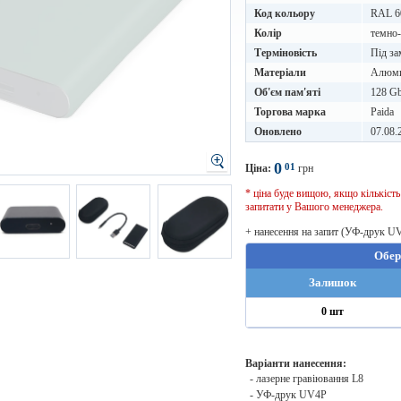
Код кольору
RAL 6
Колір
темно-
Терміновість
Під за
Матеріали
Алюм
Об'єм пам'яті
128 G
Торгова марка
Paida
Оновлено
07.08.
0
01
Ціна:
грн
* ціна буде вищою, якщо кількіст
запитати у Вашого менеджера.
+ нанесення на запит (УФ-друк U
Обер
Залишок
0 шт
Варіанти нанесення:
- лазерне гравіювання L8
- УФ-друк UV4P