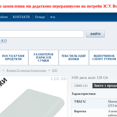
о замовлення ми додатково перераховуємо на потреби ЗСУ. Все
роботи
КОНТАКТИ
Огляди
➧ru
r K15
ГАЛАНТЕРЕЯ
ПОСУД КУХНЯ
ТЕКСТИЛЬ ОДЯГ
ВІДПОЧИНОК
ПАРАСОЛІ
ПРОДУКТИ
КЕПКИ
СПОРТ ТУРИЗМ
СУМКИ
г
Флешки Годинники Електроніка
SSD
SSD диск matt 128 Gb
Знято з прод
15045-111
Характеристики
УВАГА!
Матове
(213 ко
Коротко
Алюмін
кабель