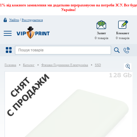
1% від кожного замовлення ми додатково перераховуємо на потреби ЗСУ. Все буде
Україна!
/
Увійти
Реєструватися
Запит
Блокнот
0
товарів
0
товарів
Головна
Каталог
Флешки Годинники Електроніка
SSD