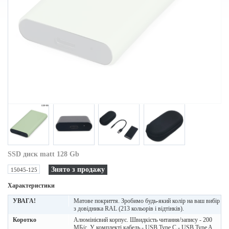
SSD диск matt 128 Gb
Знято з продажу
15045-125
Характеристики
УВАГА!
Матове покриття. Зробимо будь-який колір на ваш вибір
з довідника RAL (213 кольорів і відтінків).
Коротко
Алюмінієвий корпус. Швидкість читання/запису - 200
МБ/с. У комплекті кабель - USB Type C - USB Type A,