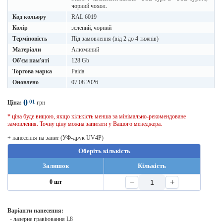
чорний чохол.
Код кольору
RAL 6019
Колір
зелений, чорний
Терміновість
Під замовлення (від 2 до 4 тижнів)
Матеріали
Алюминий
Об'єм пам'яті
128 Gb
Торгова марка
Paida
Оновлено
07.08.2026
0
01
Ціна:
грн
* ціна буде вищою, якщо кількість менша за мінімально-рекомендоване
замовлення. Точну ціну можна запитати у Вашого менеджера.
+ нанесення на запит (УФ-друк UV4P)
Оберіть кількість
Залишок
Кількість
−
+
0 шт
Варіанти нанесення:
- лазерне гравіювання L8