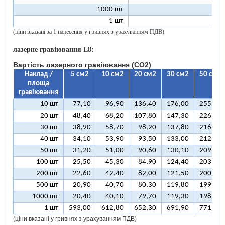
1000 шт
8
1 шт
99
(ціни вказані за 1 нанесення у гривнях з урахуванням ПДВ)
лазерне гравіювання L8:
Вартість лазерного гравіювання (CO2)
Наклад /
5 см2
10 см2
20 см2
30 см2
50 см2
площа
гравіювання
10 шт
77,10
96,90
136,40
176,00
255,10
20 шт
48,40
68,20
107,80
147,30
226,50
30 шт
38,90
58,70
98,20
137,80
216,90
40 шт
34,10
53,90
93,50
133,00
212,10
50 шт
31,20
51,00
90,60
130,10
209,30
100 шт
25,50
45,30
84,90
124,40
203,50
200 шт
22,60
42,40
82,00
121,50
200,70
500 шт
20,90
40,70
80,30
119,80
199,00
1000 шт
20,40
40,10
79,70
119,30
198,40
1 шт
593,00
612,80
652,30
691,90
771,00
(ціни вказані у гривнях з урахуванням ПДВ)