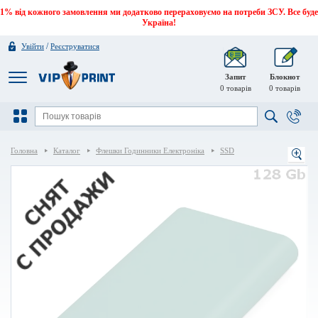
1% від кожного замовлення ми додатково перераховуємо на потреби ЗСУ. Все буде
Україна!
/
Увійти
Реєструватися
Запит
Блокнот
0
товарів
0
товарів
Головна
Каталог
Флешки Годинники Електроніка
SSD