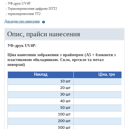
- УФ-друк UV4P
- Термоперенесення цифрове DTT2
- термоперенесення ТТ2
Докладно про нанесення
Опис, прайси нанесення
УФ-друк UV4P:
Ціна нанесення зображення з праймером (А5 + блокноти з
пластиковою обкладинкою. Скло, оргскло та метал
поверхні)
Наклад
Ціна, грн
10 шт
16
20 шт
11
30 шт
11
40 шт
9
50 шт
9
100 шт
8
200 шт
8
500 шт
8