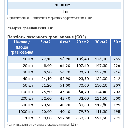
1000 шт
8
1 шт
99
(ціни вказані за 1 нанесення у гривнях з урахуванням ПДВ)
лазерне гравіювання L8:
Вартість лазерного гравіювання (CO2)
Наклад /
5 см2
10 см2
20 см2
30 см2
50 см2
площа
гравіювання
10 шт
77,10
96,90
136,40
176,00
255,10
20 шт
48,40
68,20
107,80
147,30
226,50
30 шт
38,90
58,70
98,20
137,80
216,90
40 шт
34,10
53,90
93,50
133,00
212,10
50 шт
31,20
51,00
90,60
130,10
209,30
100 шт
25,50
45,30
84,90
124,40
203,50
200 шт
22,60
42,40
82,00
121,50
200,70
500 шт
20,90
40,70
80,30
119,80
199,00
1000 шт
20,40
40,10
79,70
119,30
198,40
1 шт
593,00
612,80
652,30
691,90
771,00
(ціни вказані у гривнях з урахуванням ПДВ)