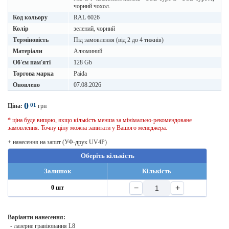
чорний чохол.
Код кольору
RAL 6026
Колір
зелений, чорний
Терміновість
Під замовлення (від 2 до 4 тижнів)
Матеріали
Алюминий
Об'єм пам'яті
128 Gb
Торгова марка
Paida
Оновлено
07.08.2026
0
01
Ціна:
грн
* ціна буде вищою, якщо кількість менша за мінімально-рекомендоване
замовлення. Точну ціну можна запитати у Вашого менеджера.
+ нанесення на запит (УФ-друк UV4P)
Оберіть кількість
Залишок
Кількість
−
+
0 шт
Варіанти нанесення:
- лазерне гравіювання L8