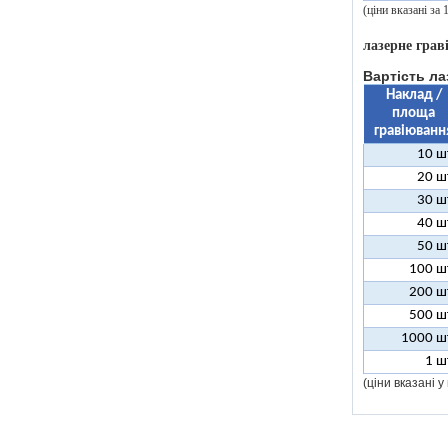
(ціни вказані за
лазерне грав
Вартість ла
Наклад /
площа
гравіюванн
10 ш
20 ш
30 ш
40 ш
50 ш
100 ш
200 ш
500 ш
1000 ш
1 ш
(ціни вказані 