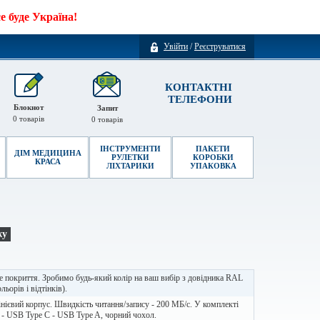
 буде Україна!
Увійти
/
Реєструватися
КОНТАКТНІ
ТЕЛЕФОНИ
Блокнот
Запит
0
товарів
0
товарів
ІНСТРУМЕНТИ
ПАКЕТИ
ДІМ МЕДИЦИНА
РУЛЕТКИ
КОРОБКИ
КРАСА
ЛІХТАРИКИ
УПАКОВКА
жу
 покриття. Зробимо будь-який колір на ваш вибір з довідника RAL
льорів і відтінків).
ієвий корпус. Швидкість читання/запису - 200 МБ/с. У комплекті
 - USB Type C - USB Type A, чорний чохол.