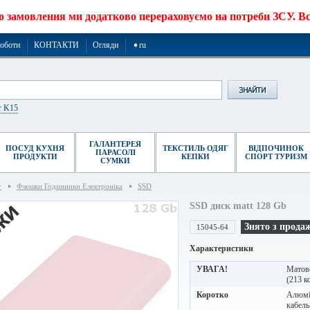
о замовлення ми додатково перераховуємо на потреби ЗСУ. Все
роботи
КОНТАКТИ
Огляди
➧ru
r K15
ГАЛАНТЕРЕЯ
ПОСУД КУХНЯ
ТЕКСТИЛЬ ОДЯГ
ВІДПОЧИНОК
ПАРАСОЛІ
ПРОДУКТИ
КЕПКИ
СПОРТ ТУРИЗМ
СУМКИ
г
Флешки Годинники Електроніка
SSD
SSD диск matt 128 Gb
Знято з прода
15045-64
Характеристики
УВАГА!
Матове
(213 ко
Коротко
Алюмін
кабель