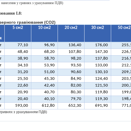
 1 нанесення у гривнях з урахуванням ПДВ)
іювання L8:
зерного гравіювання (CO2)
5 см2
10 см2
20 см2
30 см2
50 см2
я
т
77,10
96,90
136,40
176,00
255,
т
48,40
68,20
107,80
147,30
226,
т
38,90
58,70
98,20
137,80
216,
т
34,10
53,90
93,50
133,00
212,
т
31,20
51,00
90,60
130,10
209,
т
25,50
45,30
84,90
124,40
203,
т
22,60
42,40
82,00
121,50
200,
т
20,90
40,70
80,30
119,80
199,
т
20,40
40,10
79,70
119,30
198,
т
593,00
612,80
652,30
691,90
771,
у гривнях з урахуванням ПДВ)