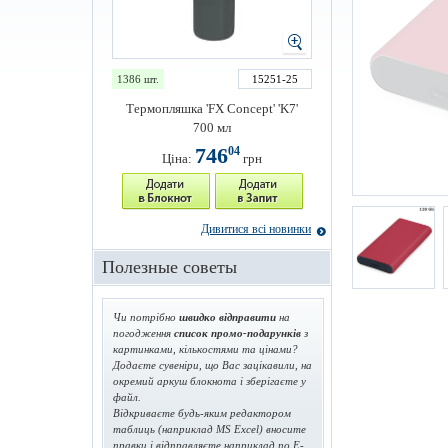
1386 шт.
15251-25
Термопляшка 'FX Concept' 'K7'
700 мл
746
04
Ціна:
грн
Дивитися всі новинки
Полезные советы
Чи потрібно
швидко відправити
на
погодження
список промо-подарунків
з
картинками, кількостями та цінами?
Додаєте сувеніри, що Вас зацікавили, на
окремий аркуш блокнота і зберігаєте у
файл.
Відкриваєте будь-яким редактором
таблиць (наприклад MS Excel) вносите
правки і відправляєте наприклад по E-