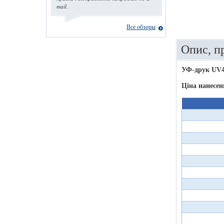
mail.
Все обзоры
Опис, п
УФ-друк UV
Ціна нанесен