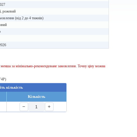
027
, рожевий
мовлення (від 2 до 4 тижнів)
иний
b
2026
ь менша за мінімально-рекомендоване замовлення. Точну ціну можна
V4P)
іть кількість
Кількість
−
+