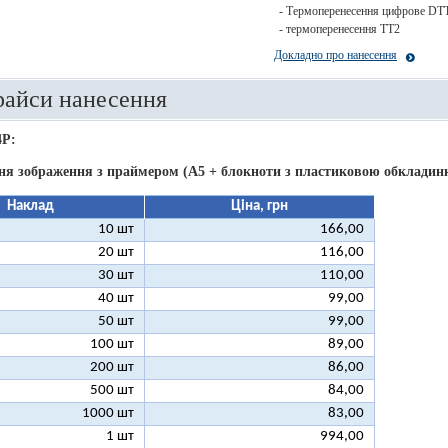
- Термоперенесення цифрове DT
- термоперенесення ТТ2
Докладно про нанесення
райси нанесення
4P:
ня зображення з праймером (А5 + блокноти з пластиковою обкладинк
Наклад
Ціна, грн
10 шт
166,00
20 шт
116,00
30 шт
110,00
40 шт
99,00
50 шт
99,00
100 шт
89,00
200 шт
86,00
500 шт
84,00
1000 шт
83,00
1 шт
994,00