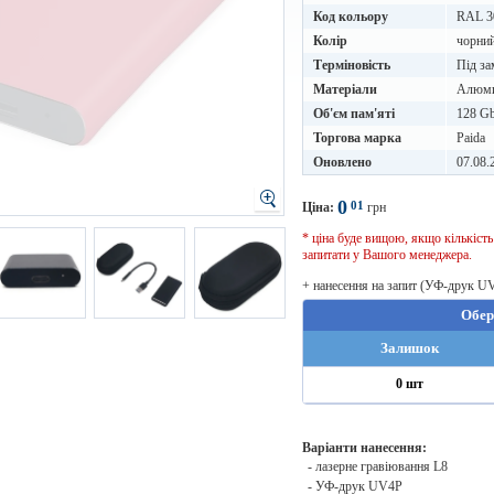
Код кольору
RAL 3
Колір
чорний
Терміновість
Під за
Матеріали
Алюм
Об'єм пам'яті
128 G
Торгова марка
Paida
Оновлено
07.08.
0
01
Ціна:
грн
* ціна буде вищою, якщо кількіст
запитати у Вашого менеджера.
+ нанесення на запит (УФ-друк U
Обер
Залишок
0 шт
Варіанти нанесення:
- лазерне гравіювання L8
- УФ-друк UV4P