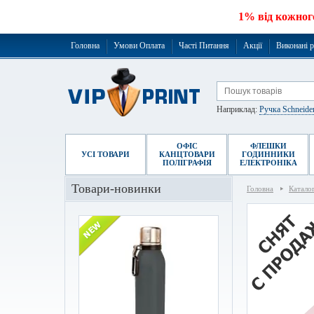
1% від кожног
Головна
Умови Оплата
Часті Питання
Акції
Виконані 
Наприклад:
Ручка Schneide
ОФІС
ФЛЕШКИ
УСІ ТОВАРИ
КАНЦТОВАРИ
ГОДИННИКИ
ПОЛІГРАФІЯ
ЕЛЕКТРОНІКА
Товари-новинки
Головна
Катало